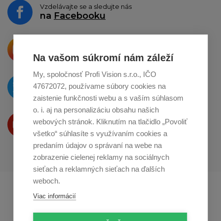
Vzdelávajte se a sledujte nás
na
Facebooku
Krásne produkty si priamo hovoria
o zdieľanie na
Instagrame
Na vašom súkromí nám záleží
My, spoločnosť Profi Vision s.r.o., IČO
O novinkách píšeme
47672072, používame súbory cookies na
na
Twitteri
zaistenie funkčnosti webu a s vaším súhlasom
o. i. aj na personalizáciu obsahu našich
Produkty Vám predstavujeme
webových stránok. Kliknutím na tlačidlo „Povoliť
na
Youtube
všetko“ súhlasíte s využívaním cookies a
predaním údajov o správaní na webe na
zobrazenie cielenej reklamy na sociálnych
sieťach a reklamných sieťach na ďalších
weboch.
Profikuchař.cz
Profikoch.at
Viac informácií
Profiszakacs.hu