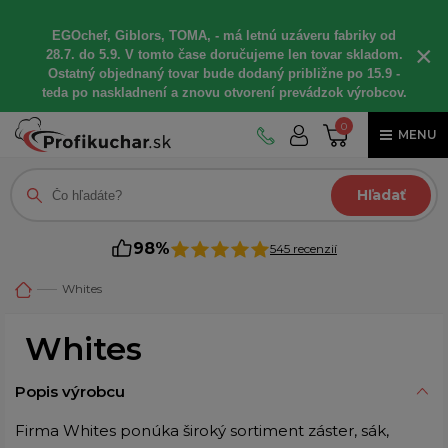
EGOchef, Giblors, TOMA, - má letnú uzáveru fabriky od
×
28.7. do 5.9. V tomto čase doručujeme len tovar skladom.
Ostatný objednaný tovar bude dodaný približne po 15.9 -
teda po naskladnení a znovu otvorení prevádzok výrobcov.
0
MENU
Hľadať
98%
545 recenzií
Whites
Whites
Popis výrobcu
Firma Whites ponúka široký sortiment záster, sák,