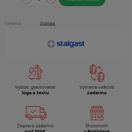
Výrobca
Stalgast
Vyšitie, gravírovanie
Výmena veľkosti
loga a textu
zadarmo
Doprava zadarmo
Showroom
nad 100€
v Bratislave