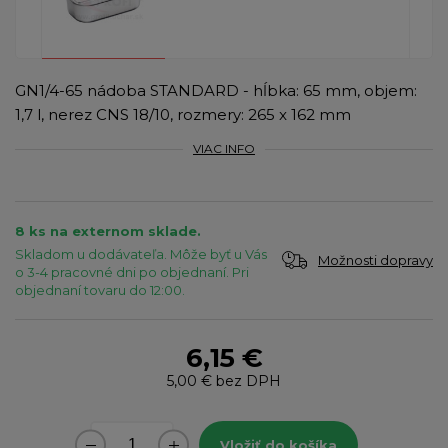
GN1/4-65 nádoba STANDARD - hĺbka: 65 mm, objem:
1,7 l, nerez CNS 18/10, rozmery: 265 x 162 mm
VIAC INFO
8 ks na externom sklade.
Skladom u dodávateľa. Môže byť u Vás
Možnosti dopravy
o 3-4 pracovné dni po objednaní. Pri
objednaní tovaru do 12:00.
6,15 €
5,00 €
bez DPH
Vložiť do košíka