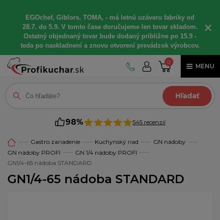
EGOchef, Giblors, TOMA, - má letnú uzáveru fabriky od
×
28.7. do 5.9. V tomto čase doručujeme len tovar skladom.
Ostatný objednaný tovar bude dodaný približne po 15.9 -
teda po naskladnení a znovu otvorení prevádzok výrobcov.
0
MENU
Hľadať
98%
545 recenzií
Gastro zariadenie
Kuchynský riad
GN nádoby
GN nádoby PROFI
GN 1/4 nádoby PROFI
GN1/4-65 nádoba STANDARD
GN1/4-65 nádoba STANDARD