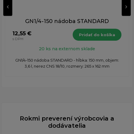
GN1/4-150 nádoba STANDARD
12,55 €
Pridať do košíka
s DPH
20 ks na externom sklade
GN1/4-150 nádoba STANDARD - hĺbka: 150 mm, objem:
3,6 l, nerez CNS 18/10, rozmery: 265 x 162 mm
Rokmi preverení výrobcovia a
dodávatelia