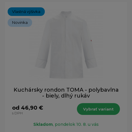
Vlastná výšivka
Novinka
Kuchársky rondon TOMA - polybavlna
- biely, dlhý rukáv
od 46,90 €
Vybrať variant
s DPH
Skladom
, pondelok 10. 8. u vás