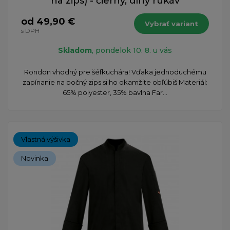
na zips) - čierny, dlhý rukáv
od 49,90 €
Vybrať variant
s DPH
Skladom
, pondelok 10. 8. u vás
Rondon vhodný pre šéfkuchára! Vďaka jednoduchému
zapínanie na bočný zips si ho okamžite obľúbiš Materiál:
65% polyester, 35% bavlna Far...
Vlastná výšivka
Novinka