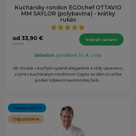
Kuchársky rondon EGOchef OTTAVIO
MM SAYLOR (polybavlna) - krátky
rukáv
od 33,90 €
Vybrať variant
s DPH
Skladom
, pondelok 10. 8. u vás
Ak chcete v kuchyni vyzerať elegantne a vždy upraveno,
s týmto kuchárskym rondonom Saylor sa Vám to určite
podarí Vďaka tmavomodrej farb...
Vlastná výšivka
Odporúčame