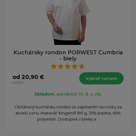
Kuchársky rondon PORWEST Cumbria
- biely
od 20,90 €
Vybrať variant
s DPH
Skladom
, pondelok 10. 8. u vás
Obľúbený kuchársky rondon so zapínaním na cvoky za
skvelú cenu. Materiál: Kingsmill 190 g, 35% bavlna, 65%
polyester. Dostupné v bielej a...