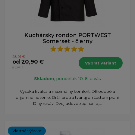
Kuchársky rondon PORTWEST
Somerset - čierny
28,91 €
od 20,90 €
Vybrať variant
s DPH
Skladom
, pondelok 10. 8. u vás
Vysoká kvalita a maximálny komfort. Dlhodobé a
príjemné nosenie. Drží farbu a tvar aj pri častom praní.
Dlhý rukáv. Dvojradové zapínanie,...
Vlastná výšivka