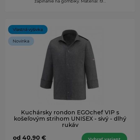
zapínanie na gombíky. Materiál: 19...
Vlastná výšivka
Novinka
Kuchársky rondon EGOchef VIP s
košeľovým strihom UNISEX - sivý - dlhý
rukáv
od 40,90 €
Vybrať variant