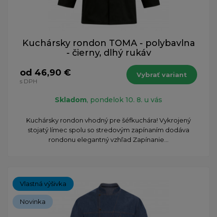
Kuchársky rondon TOMA - polybavlna
- čierny, dlhý rukáv
od 46,90 €
Vybrať variant
s DPH
Skladom
, pondelok 10. 8. u vás
​Kuchársky rondon vhodný pre šéfkuchára! Vykrojený
stojatý límec spolu so stredovým zapínaním dodáva
rondonu elegantný vzhľad Zapínanie...
Vlastná výšivka
Novinka