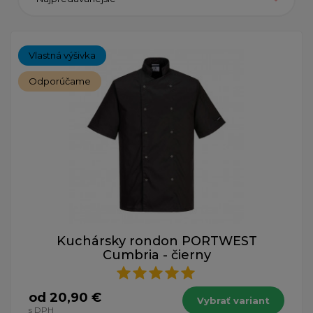
Vlastná výšivka
Odporúčame
Kuchársky rondon PORTWEST
Cumbria - čierny
od 20,90 €
Vybrať variant
s DPH