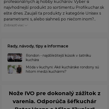
profesionálnych aj hobby kuchárov. Vyber si
najvhodnejší produkt zo sortimentu Profikuchar.sk
ešte dnes. Zaujali ťa produkty z kategórie Unisex s
parametrami: s, alebo siahneš po niečom inom?...
Zobraziť viac
Rady, návody, tipy a informace
Rondon - najdôležitejší kúsok v šatníku
kuchára
​Móda v kuchyni: Aké kuchárske rondony sú
hitom medzi kuchármi?
Nože IVO pre dokonalý zážitok z
varenia. Odporúča šéfkuchár