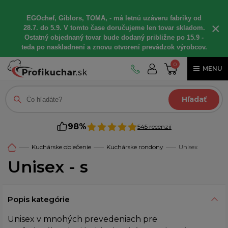
EGOchef, Giblors, TOMA, - má letnú uzáveru fabriky od
×
28.7. do 5.9. V tomto čase doručujeme len tovar skladom.
Ostatný objednaný tovar bude dodaný približne po 15.9 -
teda po naskladnení a znovu otvorení prevádzok výrobcov.
0
MENU
Hľadať
98%
545 recenzií
Kuchárske oblečenie
Kuchárske rondony
Unisex
Unisex - s
Popis kategórie
Unisex v mnohých prevedeniach pre