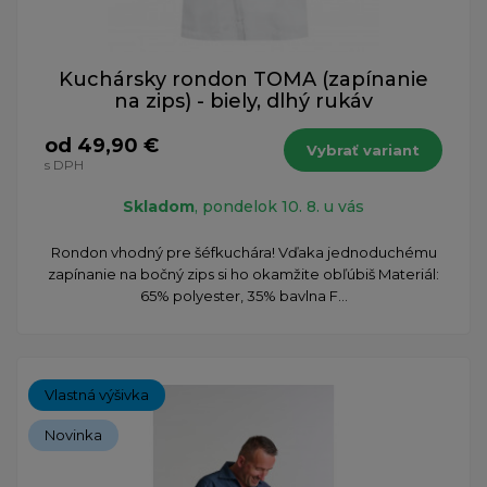
Kuchársky rondon TOMA (zapínanie
na zips) - biely, dlhý rukáv
od 49,90 €
Vybrať variant
s DPH
Skladom
, pondelok 10. 8. u vás
Rondon vhodný pre šéfkuchára! Vďaka jednoduchému
zapínanie na bočný zips si ho okamžite obľúbiš Materiál:
65% polyester, 35% bavlna F...
Vlastná výšivka
Novinka