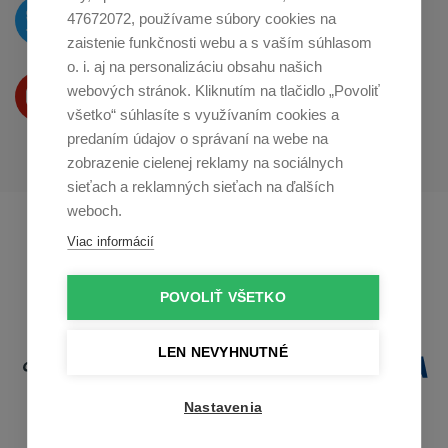
O novinkách píšeme
47672072, používame súbory cookies na
na
Twitteri
zaistenie funkčnosti webu a s vaším súhlasom
o. i. aj na personalizáciu obsahu našich
Produkty Vám predstavujeme
webových stránok. Kliknutím na tlačidlo „Povoliť
na
Youtube
všetko“ súhlasíte s využívaním cookies a
predaním údajov o správaní na webe na
zobrazenie cielenej reklamy na sociálnych
sieťach a reklamných sieťach na ďalších
weboch.
Profikuchař.cz
Profikoch.at
Viac informácií
Profiszakacs.hu
POVOLIŤ VŠETKO
LEN NEVYHNUTNÉ
Nastavenia