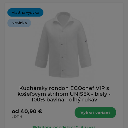
Vlastná výšivka
Novinka
Kuchársky rondon EGOchef VIP s
košeľovým strihom UNISEX - biely -
100% bavlna - dlhý rukáv
od 40,90 €
Vybrať variant
s DPH
Skladom
, pondelok 10. 8. u vás