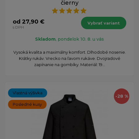
čierny
od 27,90 €
Vybrať variant
s DPH
Skladom
, pondelok 10. 8. u vás
Vysoká kvalita a maximálny komfort. Dlhodobé nosenie.
Krátky rukáv. Vrecko na ľavom rukáve. Dvojradové
zapínanie na gombíky. Materiál: 19...
Vlastná výšivka
-28 %
Posledné kusy