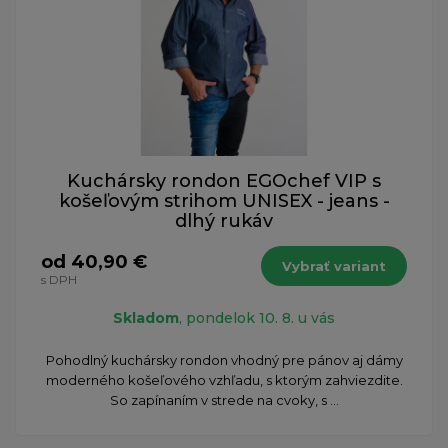
Kuchársky rondon EGOchef VIP s
košeľovým strihom UNISEX - jeans -
dlhý rukáv
od 40,90 €
Vybrať variant
s DPH
Skladom
, pondelok 10. 8. u vás
Pohodlný kuchársky rondon vhodný pre pánov aj dámy
moderného košeľového vzhľadu, s ktorým zahviezdite.
So zapínaním v strede na cvoky, s ...