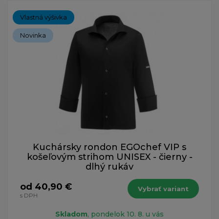
Vlastná výšivka
Novinka
Kuchársky rondon EGOchef VIP s
košeľovým strihom UNISEX - čierny -
dlhý rukáv
od 40,90 €
Vybrať variant
s DPH
Skladom
, pondelok 10. 8. u vás