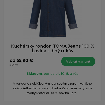
Kuchársky rondon TOMA Jeans 100 %
bavlna - dlhý rukáv
od 55,90 €
Vybrať variant
s DPH
Skladom
, pondelok 10. 8. u vás
​V rondone s obľúbeným jeansovým vzorom vynikne
každý šéfkuchár, či šéfkuchárka Zapínanie: skryté na
cvoky Materiál: 100% bavlna Farb...