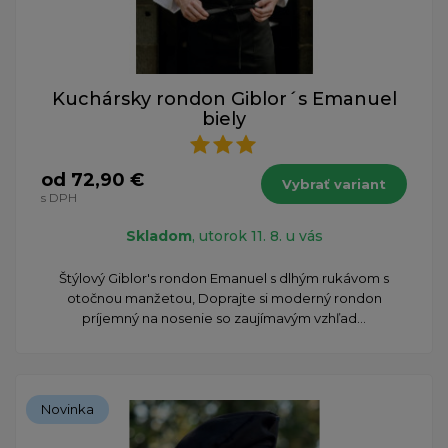
Kuchársky rondon Giblor´s Emanuel
biely
od 72,90 €
Vybrať variant
s DPH
Skladom
, utorok 11. 8. u vás
Štýlový Giblor's rondon Emanuel s dlhým rukávom s
otočnou manžetou, Doprajte si moderný rondon
príjemný na nosenie so zaujímavým vzhľad...
Novinka