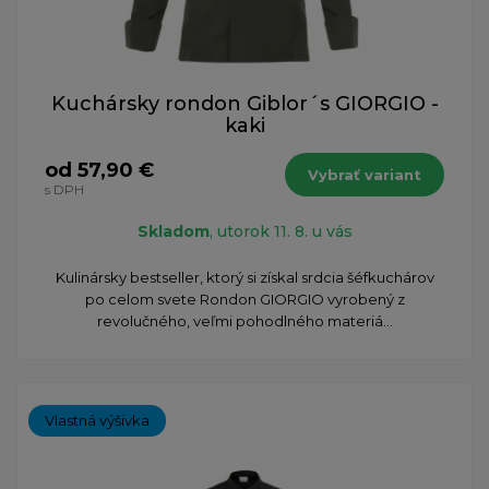
Kuchársky rondon Giblor´s GIORGIO -
kaki
od 57,90 €
Vybrať variant
s DPH
Skladom
, utorok 11. 8. u vás
Kulinársky bestseller, ktorý si získal srdcia šéfkuchárov
po celom svete Rondon GIORGIO vyrobený z
revolučného, veľmi pohodlného materiá...
Vlastná výšivka