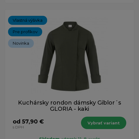
Vlastná výšivka
Pre profíkov
Novinka
Kuchársky rondon dámsky Giblor´s
GLORIA - kaki
od 57,90 €
Vybrať variant
s DPH
Skladom
, utorok 11. 8. u vás