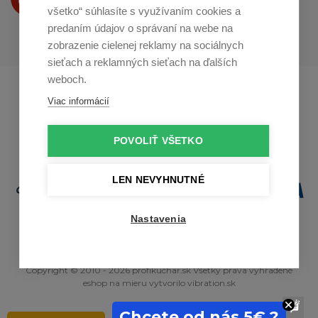
na
Youtube
všetko“ súhlasíte s využívaním cookies a
predaním údajov o správaní na webe na
zobrazenie cielenej reklamy na sociálnych
sieťach a reklamných sieťach na ďalších
weboch.
Profikuchař.cz
Profikoch.at
Viac informácií
Profiszakacs.hu
POVOLIŤ VŠETKO
LEN NEVYHNUTNÉ
Nastavenia
Copyright © 2010 - 2026 profikuchar.sk Všetky práva vyhradené
eshop na mieru
vytvorilo
vibration.sk
Chcete od nás 5€ ?