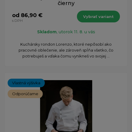
čierny
od 86,90 €
Vybrať variant
s DPH
Skladom
, utorok 11. 8. u vás
Kuchársky rondon Lorenzo, ktoré nepôsobí ako
pracovné oblečenie, ale zároveň spĺňa všetko, čo
potrebuješ a vďaka čomu vynikneš vo svojej ...
Vlastná výšivka
Odporúčame