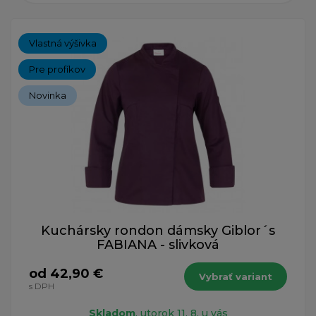
Vlastná výšivka
Pre profíkov
Novinka
Kuchársky rondon dámsky Giblor´s
FABIANA - slivková
od 42,90 €
Vybrať variant
s DPH
Skladom
, utorok 11. 8. u vás