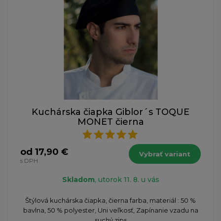
Kuchárska čiapka Giblor´s TOQUE
MONET čierna
od 17,90 €
Vybrať variant
s DPH
Skladom
, utorok 11. 8. u vás
Štýlová kuchárska čiapka, čierna farba, materiál : 50 %
bavlna, 50 % polyester, Uni veľkosť, Zapínanie vzadu na
suchý zips