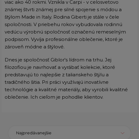
viac ako 40 rokmi. Vznikla v Carpi - v celosvetovo
známej štvrti známej pre silné spojenie s módou a
štýlom Made in Italy. Rodina Giberti je stále v čele
spoločnosti. V priebehu rokov vybudovala rodinnú
vedúcu výrobnú spoločnosť označenú remeselným
podpisom. Vyvíja profesionálne oblečenie, ktoré je
zároveň módne a štýlové.
Dnes je spoločnosť Giblor's lídrom na trhu. Jej
filozofiou je navrhovať a vyrábať kolekcie, ktoré
predstavujú to najlepšie z talianskeho štýlu a
tradičného šitia. Pri práci využívajú inovatívne
technológie a kvalitné materiály, aby vyrobili kvalitné
oblečenie. Ich cieľom je pohodlie klientov.
Najpredávanejšie