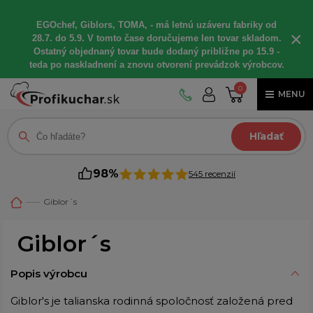
EGOchef, Giblors, TOMA, - má letnú uzáveru fabriky od
×
28.7. do 5.9. V tomto čase doručujeme len tovar skladom.
Ostatný objednaný tovar bude dodaný približne po 15.9 -
teda po naskladnení a znovu otvorení prevádzok výrobcov.
0
MENU
Hľadať
98%
545 recenzií
Giblor´s
Giblor´s
Popis výrobcu
Giblor's je talianska rodinná spoločnosť založená pred