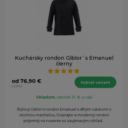
Kuchársky rondon Giblor´s Emanuel
čierny
od 76,90 €
Vybrať variant
s DPH
Skladom
, utorok 11. 8. u vás
Štýlový Giblor's rondon Emanuel s dlhým rukávom s
otočnou manžetou, Doprajte si moderný rondon
príjemný na nosenie so zaujímavým vzhľad...