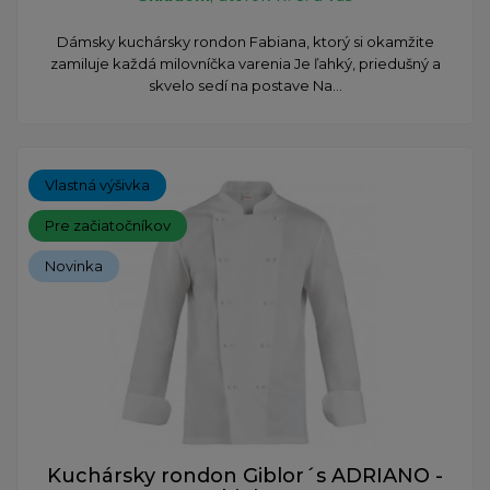
​Dámsky kuchársky rondon Fabiana, ktorý si okamžite
zamiluje každá milovníčka varenia Je ľahký, priedušný a
skvelo sedí na postave Na...
Vlastná výšivka
Pre začiatočníkov
Novinka
Kuchársky rondon Giblor´s ADRIANO -