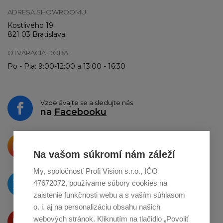
ADRESA SHOWROOMU
Kostlivého 19
821 03 Bratislava
OTVÁRACIA DOBA
Po - Pia: 9:00-12:00 a 13:00 - 16:30
Vzdelávajte se a sledujte nás
na
Facebooku
Krásne produkty si priamo hovoria
o zdieľanie na
Instagrame
Na vašom súkromí nám záleží
My, spoločnosť Profi Vision s.r.o., IČO
O novinkách píšeme
47672072, používame súbory cookies na
na
Twitteri
zaistenie funkčnosti webu a s vaším súhlasom
o. i. aj na personalizáciu obsahu našich
Produkty Vám predstavujeme
webových stránok. Kliknutím na tlačidlo „Povoliť