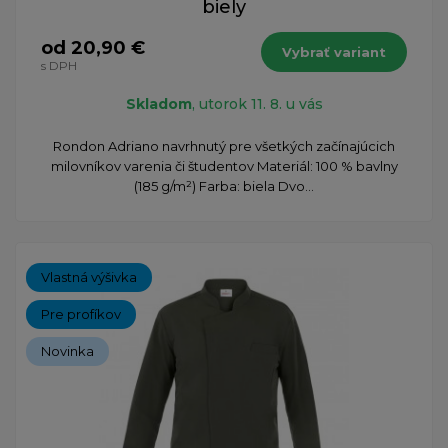
biely
od 20,90 €
Vybrať variant
s DPH
Skladom
, utorok 11. 8. u vás
Rondon Adriano navrhnutý pre všetkých začínajúcich
milovníkov varenia či študentov Materiál: 100 % bavlny
(185 g/m²) Farba: biela Dvo...
Vlastná výšivka
Pre profíkov
Novinka