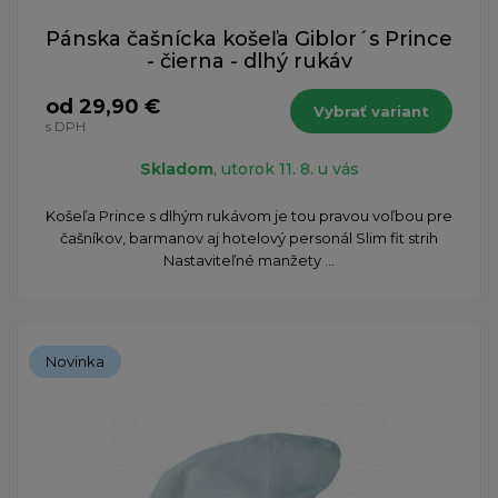
Pánska čašnícka košeľa Giblor´s Prince
- čierna - dlhý rukáv
od 29,90 €
Vybrať variant
s DPH
Skladom
, utorok 11. 8. u vás
​Košeľa Prince s dlhým rukávom je tou pravou voľbou pre
čašníkov, barmanov aj hotelový personál Slim fit strih
Nastaviteľné manžety ...
Novinka