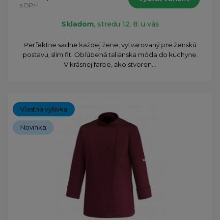
s DPH
Skladom
, stredu 12. 8. u vás
Perfektne sadne každej žene, vytvarovaný pre ženskú
postavu, slim fit. Obľúbená talianska móda do kuchyne.
V krásnej farbe, ako stvoren...
Vlastná výšivka
Novinka