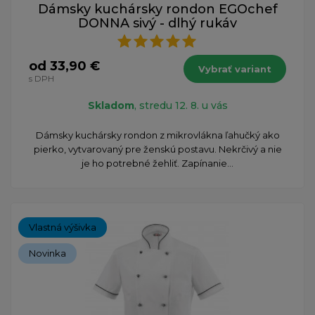
Dámsky kuchársky rondon EGOchef
DONNA sivý - dlhý rukáv
od 33,90 €
Vybrať variant
s DPH
Skladom
, stredu 12. 8. u vás
Dámsky kuchársky rondon z mikrovlákna ľahučký ako
pierko, vytvarovaný pre ženskú postavu. Nekrčivý a nie
je ho potrebné žehliť. Zapínanie...
Vlastná výšivka
Novinka