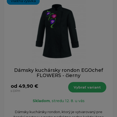
Vlastná výšivka
Dámsky kuchársky rondon EGOchef
FLOWERS - čierny
od 49,90 €
Vybrať variant
s DPH
Skladom
, stredu 12. 8. u vás
Dámsky kuchársky rondon, ktorý je vytvarovaný pre
ženskú postavu a preto perfektne sadne každej žene