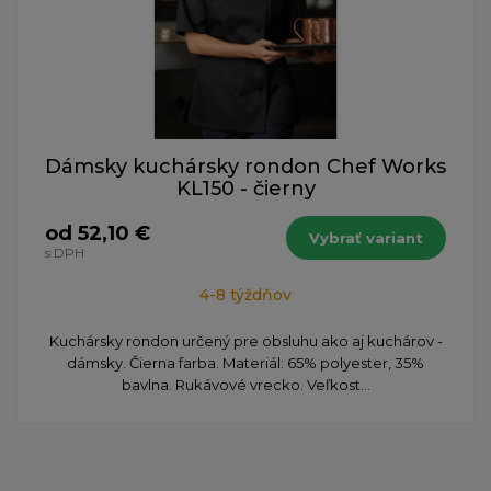
Dámsky kuchársky rondon Chef Works
KL150 - čierny
od 52,10 €
Vybrať variant
s DPH
4-8 týždňov
Kuchársky rondon určený pre obsluhu ako aj kuchárov -
dámsky. Čierna farba. Materiál: 65% polyester, 35%
bavlna. Rukávové vrecko. Veľkost...