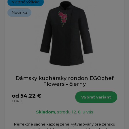
Vlastná výšivka
Novinka
Dámsky kuchársky rondon EGOchef
Flowers - čierny
od 54,22 €
Vybrať variant
s DPH
Skladom
, stredu 12. 8. u vás
Perfektne sadne každej žene, vytvarovaný pre ženskú