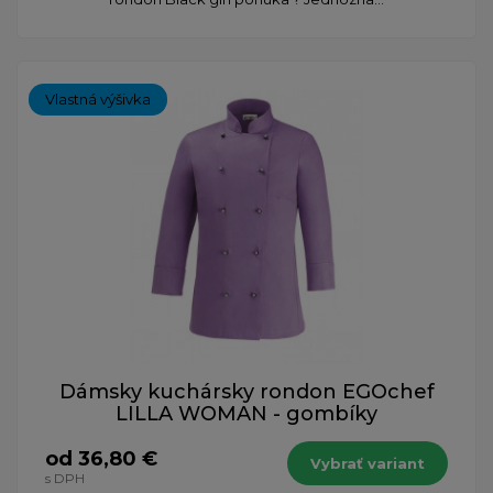
Vlastná výšivka
Dámsky kuchársky rondon EGOchef
LILLA WOMAN - gombíky
od 36,80 €
Vybrať variant
s DPH