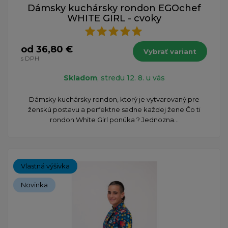
Dámsky kuchársky rondon EGOchef
WHITE GIRL - cvoky
od 36,80 €
Vybrať variant
s DPH
Skladom
, stredu 12. 8. u vás
Dámsky kuchársky rondon, ktorý je vytvarovaný pre
ženskú postavu a perfektne sadne každej žene Čo ti
rondon White Girl ponúka ? Jednozna...
Vlastná výšivka
Novinka