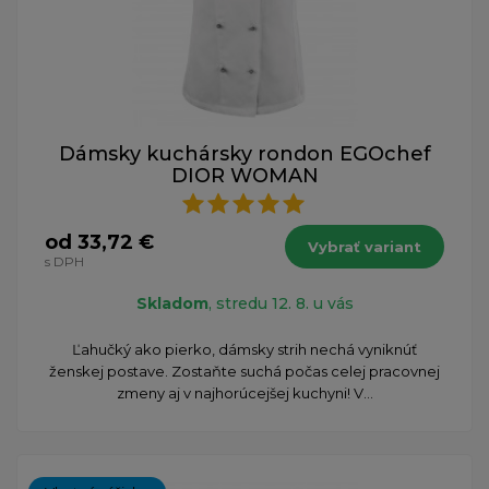
Dámsky kuchársky rondon EGOchef
DIOR WOMAN
od 33,72 €
Vybrať variant
s DPH
Skladom
, stredu 12. 8. u vás
Ľahučký ako pierko, dámsky strih nechá vyniknúť
ženskej postave. Zostaňte suchá počas celej pracovnej
zmeny aj v najhorúcejšej kuchyni! V...