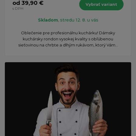
od 39,90 €
Vybrať variant
s DPH
Skladom
, stredu 12. 8. u vás
Oblečenie pre profesionálnu kuchárku! Dámsky
kuchársky rondon vysokej kvality s obľúbenou
sieťovinou na chrbte a dlhým rukávom, ktorý Vám...