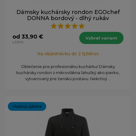
Dámsky kuchársky rondon EGOchef
DONNA bordový - dlhý rukáv
od 33,90 €
Vybrať variant
s DPH
Na objednávku do 2 týždňov
Oblečenie pre profesionálnu kuchárku! Dámsky
kuchársky rondon z mikrovlákna ľahučký ako pierko,
vytvarovaný pre ženskú postavu. Nekrčivý ...
Vlastná výšivka