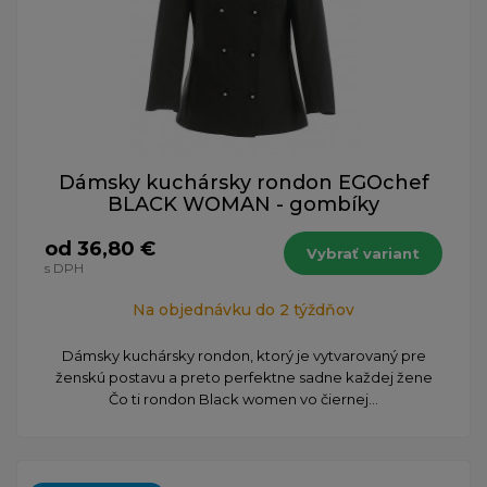
Dámsky kuchársky rondon EGOchef
BLACK WOMAN - gombíky
od 36,80 €
Vybrať variant
s DPH
Na objednávku do 2 týždňov
Dámsky kuchársky rondon, ktorý je vytvarovaný pre
ženskú postavu a preto perfektne sadne každej žene
Čo ti rondon Black women vo čiernej...