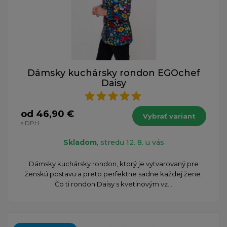
Dámsky kuchársky rondon EGOchef
Daisy
od 46,90 €
Vybrať variant
s DPH
Skladom
, stredu 12. 8. u vás
Dámsky kuchársky rondon, ktorý je vytvarovaný pre
ženskú postavu a preto perfektne sadne každej žene.
Čo ti rondon Daisy s kvetinovým vz...