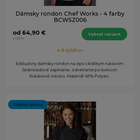
Dámsky rondon Chef Works - 4 farby
BCWSZ006
od 64,90 €
Vybrať variant
s DPH
4-8 týždňov
Exkluzívny dámsky rondon na zips s krátkym rukávom.
Jednoradové zapínanie, odvetranie po bokoch.
Rukávové vrecko. Materiál: 65% Polyes...
Vlastná výšivka