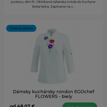
postavu, slim fit. Obľúbená talianska móda do kuchyne.
Biela farba. Zapínanie na v...
Vlastná výšivka
Dámsky kuchársky rondon EGOchef
FLOWERS - biely
od 48,07 €