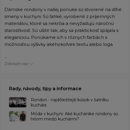
Dámske rondony v našej ponuke sú stvorené na dlhé
smeny v kuchyni. Sú ľahké, vyrobené z príjemných
materiálov, ktoré sa nekrčia a nevyžadujú náročnú
starostlivosť. Sú ušité tak, aby sa praktickosť spájala s
eleganciou. Ponúkame ich v rôznych farbách s
možnosťou výšivky akéhokoľvek textu alebo loga.
...
Zobraziť viac
Rady, návody, tipy a informace
Rondon - najdôležitejší kúsok v šatníku
kuchára
​Móda v kuchyni: Aké kuchárske rondony sú
hitom medzi kuchármi?