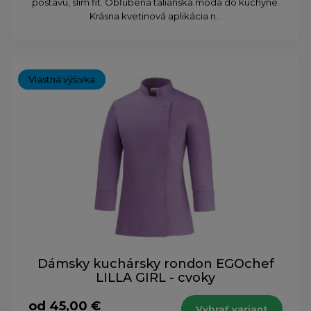
postavu, slim fit. Obľúbená talianska móda do kuchyne.
Krásna kvetinová aplikácia n...
Vlastná výšivka
Dámsky kuchársky rondon EGOchef
LILLA GIRL - cvoky
od 45,00 €
Vybrať variant