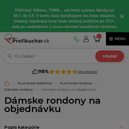
EGOchef, Giblors, TOMA, - má letnú uzáveru fabriky od
×
28.7. do 5.9. V tomto čase doručujeme len tovar skladom.
Ostatný objednaný tovar bude dodaný približne po 15.9 -
teda po naskladnení a znovu otvorení prevádzok výrobcov.
0
MENU
Hľadať
98%
546 recenzií
Kuchárske oblečenie
Kuchárske rondony
Dámske rondony
Dámske rondony na objednávku
Dámske rondony na
objednávku
Popis kategórie