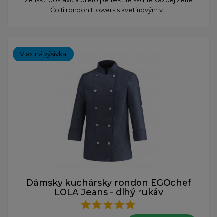
Čo ti rondon Flowers s kvetinovým v...
Vlastná výšivka
Dámsky kuchársky rondon EGOchef
LOLA Jeans - dlhý rukáv