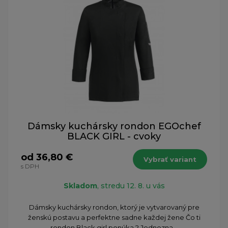
Dámsky kuchársky rondon EGOchef
BLACK GIRL - cvoky
od 36,80 €
Vybrať variant
s DPH
Skladom
, stredu 12. 8. u vás
Dámsky kuchársky rondon, ktorý je vytvarovaný pre
ženskú postavu a perfektne sadne každej žene Čo ti
rondon Black girl ponúka ? Jednozna...