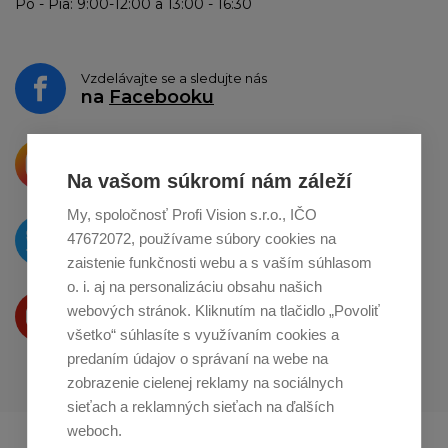
Po - Pia: 9:00-12:00 a 13:00 - 16:30
Vzdelávajte se a sledujte nás
na
Facebooku
Krásne produkty si priamo hovoria
o zdieľanie na
Instagrame
Na vašom súkromí nám záleží
My, spoločnosť Profi Vision s.r.o., IČO
O novinkách píšeme
47672072, používame súbory cookies na
na
Twitteri
zaistenie funkčnosti webu a s vaším súhlasom
o. i. aj na personalizáciu obsahu našich
Produkty Vám predstavujeme
webových stránok. Kliknutím na tlačidlo „Povoliť
na
Youtube
všetko“ súhlasíte s využívaním cookies a
predaním údajov o správaní na webe na
zobrazenie cielenej reklamy na sociálnych
sieťach a reklamných sieťach na ďalších
weboch.
Profikuchař.cz
Profikoch.at