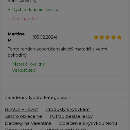
Som spokojný.
Rýchle dodanie, kvalita.
Nie sú, zatiaľ
Martina
(05.02.2024)
M.
Tento rondon odporúčam skvelý materiál a veľmi
pohodlný
Materiál kvalitný
Velkost sedi
Zaradení v týchto kategoriách
BLACK FRIDAY
Produkty s výšivkami
Gastro oblečenie
TOP30 bestsellerov
Darčeky na Valentína
Oblečenie s výšivkou textu