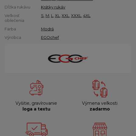
Dĺžka rukávu
Krátky rukáv
Veľkosť
S
,
M
,
L
,
XL
,
XXL
,
XXXL
,
4XL
oblečenia
Farba
Modrá
Výrobca
EGOchef
Vyšitie, gravírovanie
Výmena veľkosti
loga a textu
zadarmo