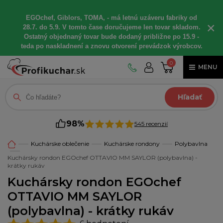
EGOchef, Giblors, TOMA, - má letnú uzáveru fabriky od
×
28.7. do 5.9. V tomto čase doručujeme len tovar skladom.
Ostatný objednaný tovar bude dodaný približne po 15.9 -
teda po naskladnení a znovu otvorení prevádzok výrobcov.
0
MENU
Hľadať
98%
545 recenzií
Kuchárske oblečenie
Kuchárske rondony
Polybavlna
Kuchársky rondon EGOchef OTTAVIO MM SAYLOR (polybavlna) -
krátky rukáv
Kuchársky rondon EGOchef
OTTAVIO MM SAYLOR
(polybavlna) - krátky rukáv