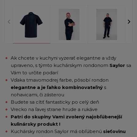
Ak chcete v kuchyni vyzerať elegantne a vždy
upraveno, s týmto kuchárskym rondonom
Saylor
sa
Vám to určite podarí
Vďaka tmavomodrej farbe, pôsobí rondon
elegantne a je ľahko kombinovateľný
s
nohavicami, či zásterou
Budete sa cítiť fantasticky po celý deň
Vrecko na ľavej strane hrude a rukáve
Patrí do skupiny Vami zvolený najobľúbenejší
kulinársky produkt !
Kuchársky rondon Saylor má obľúbenú
sieťovinu