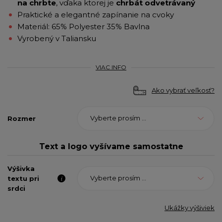
na chrbte
, vďaka ktorej je
chrbát
odvetrávaný
Praktické a elegantné zapínanie na cvoky
Materiál: 65% Polyester 35% Bavlna
Vyrobený v Taliansku
VIAC INFO
Ako vybrať veľkosť?
Vyberte prosím ...
Rozmer
Text a logo vyšívame samostatne
Výšivka
Vyberte prosím ...
textu pri
srdci
Ukážky výšiviek