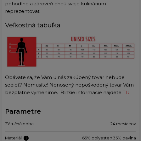
pohodlne a zároveň chcú svoje kulinárium
reprezentovať
Veľkostná tabuľka
Obávate sa, že Vám u nás zakúpený tovar nebude
sedieť? Nemusíte! Nenosený nepoškodený tovar Vám
bezplatne vymeníme.
Bližšie informácie nájdete
TU
.
Parametre
Záručná doba
24 mesiacov
Materiál
65% polyester/ 35% bavlna