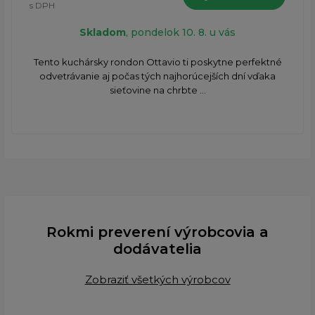
s DPH
Skladom
, pondelok 10. 8. u vás
​Tento kuchársky rondon Ottavio ti poskytne perfektné
odvetrávanie aj počas tých najhorúcejších dní vďaka
sieťovine na chrbte ...
Rokmi preverení výrobcovia a
dodávatelia
Zobraziť všetkých výrobcov