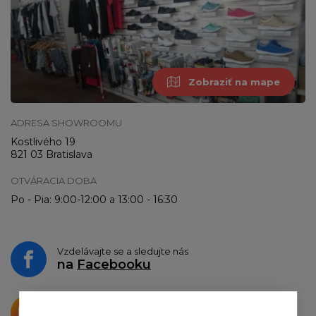
Zobraziť na mape
ADRESA SHOWROOMU
Kostlivého 19
821 03 Bratislava
OTVÁRACIA DOBA
Po - Pia: 9:00-12:00 a 13:00 - 16:30
Vzdelávajte se a sledujte nás
na
Facebooku
Krásne produkty si priamo hovoria