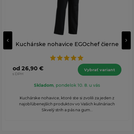
Kuchárske nohavice EGOchef čierne
od 26,90 €
Vybrať variant
s DPH
Skladom
, pondelok 10. 8. u vás
Kuchárske nohavice, ktoré ste si zvolili za jeden z
najobľúbenejších produktov vo Vašich kulináriach
Skvelý strih a pás na gum...