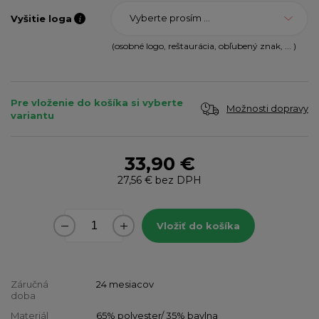
Vyberte prosím ...
Vyšitie loga
(osobné logo, reštaurácia, obľubený znak, ... )
Pre vloženie do košíka si vyberte
Možnosti dopravy
variantu
33,90 €
27,56 €
bez DPH
Vložiť do košíka
Záručná
24 mesiacov
doba
Materiál
65% polyester/ 35% bavlna