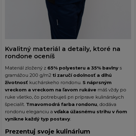
Kvalitný materiál a detaily, ktoré na
rondone oceníš
Materiál zložený z
65% polyesteru a 35% bavlny
s
gramážou 200 g/m2
ti zaručí odolnosť a dlhú
životnosť
kuchárskeho rondonu.
S náprsným
vreckom a vreckom na ľavom rukáve
máš vždy po
ruke všetko, čo potrebuješ pri príprave kulinárskych
špecialít.
Tmavomodrá farba rondonu
, dodáva
rondonu eleganciu a
vďaka úžasnému strihu v ňom
vynikne každý typ postavy
.
Prezentuj svoje kulinárium