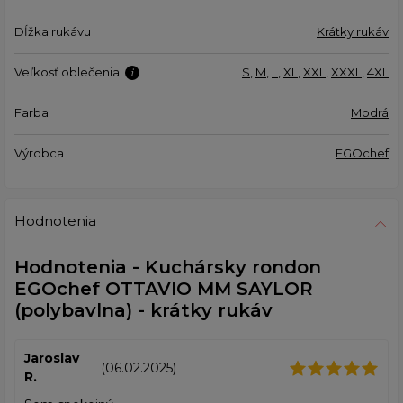
Dĺžka rukávu
Krátky rukáv
Veľkosť oblečenia
S
,
M
,
L
,
XL
,
XXL
,
XXXL
,
4XL
Farba
Modrá
Výrobca
EGOchef
Hodnotenia
Hodnotenia - Kuchársky rondon
EGOchef OTTAVIO MM SAYLOR
(polybavlna) - krátky rukáv
Jaroslav
(06.02.2025)
R.