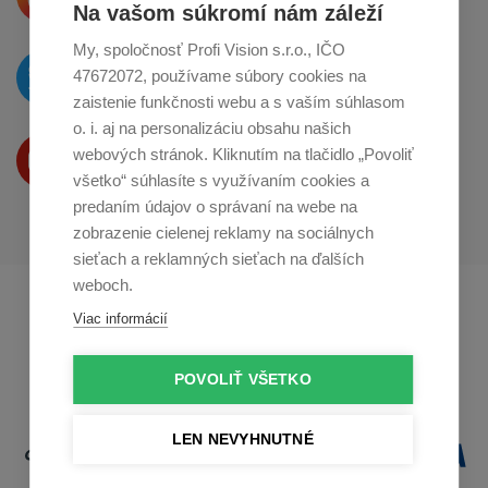
o zdieľanie na
Instagrame
Na vašom súkromí nám záleží
My, spoločnosť Profi Vision s.r.o., IČO
O novinkách píšeme
47672072, používame súbory cookies na
na
Twitteri
zaistenie funkčnosti webu a s vaším súhlasom
o. i. aj na personalizáciu obsahu našich
Produkty Vám predstavujeme
webových stránok. Kliknutím na tlačidlo „Povoliť
na
Youtube
všetko“ súhlasíte s využívaním cookies a
predaním údajov o správaní na webe na
zobrazenie cielenej reklamy na sociálnych
sieťach a reklamných sieťach na ďalších
weboch.
Profikuchař.cz
Profikoch.at
Viac informácií
Profiszakacs.hu
POVOLIŤ VŠETKO
LEN NEVYHNUTNÉ