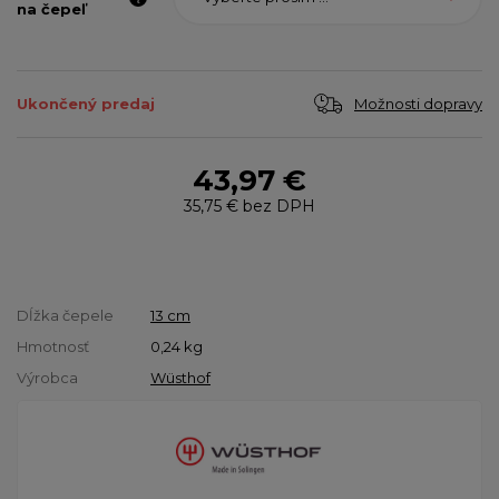
na čepeľ
Možnosti dopravy
Ukončený predaj
43,97 €
35,75 €
bez DPH
Dĺžka čepele
13 cm
Hmotnosť
0,24
kg
Výrobca
Wüsthof