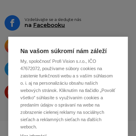
Vzdelávajte se a sledujte nás
na
Facebooku
Krásne produkty si priamo hovoria
o zdieľanie na
Instagrame
Na vašom súkromí nám záleží
My, spoločnosť Profi Vision s.r.o., IČO
O novinkách píšeme
47672072, používame súbory cookies na
na
Twitteri
zaistenie funkčnosti webu a s vaším súhlasom
o. i. aj na personalizáciu obsahu našich
Produkty Vám predstavujeme
webových stránok. Kliknutím na tlačidlo „Povoliť
na
Youtube
všetko“ súhlasíte s využívaním cookies a
predaním údajov o správaní na webe na
zobrazenie cielenej reklamy na sociálnych
sieťach a reklamných sieťach na ďalších
weboch.
Profikuchař.cz
Profikoch.at