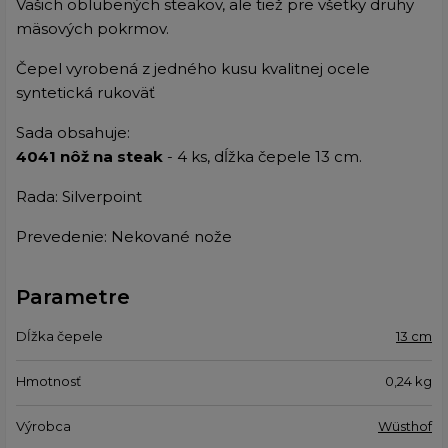
Vašich oblubených steakov, ale tiež pre všetky druhy
mäsových pokrmov.
Čepel vyrobená z jedného kusu kvalitnej ocele
syntetická rukoväť
Sada obsahuje:
4041 nôž na steak
- 4 ks, dĺžka čepele 13 cm.
Rada: Silverpoint
Prevedenie: Nekované nože
Parametre
Dĺžka čepele
13 cm
Hmotnosť
0,24
kg
Výrobca
Wüsthof