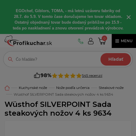
EGOchef, Giblors, TOMA, - má letnú uzáveru fabriky od
×
28.7. do 5.9. V tomto čase doručujeme len tovar skladom.
Ostatný objednaný tovar bude dodaný približne po 15.9 -
teda po naskladnení a znovu otvorení prevádzok výrobcov.
0
MENU
Hľadať
98%
545 recenzií
Kuchynské nože
Nože podľa určenia
Steakové nože
Wüsthof SILVERPOINT Sada steakových nožov 4 ks 9634
Wüsthof SILVERPOINT Sada
steakových nožov 4 ks 9634