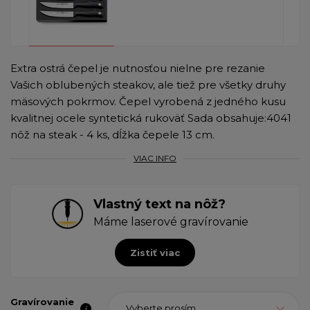
Extra ostrá čepel je nutnosťou nielne pre rezanie
Vašich oblubených steakov, ale tiež pre všetky druhy
mäsových pokrmov. Čepel vyrobená z jedného kusu
kvalitnej ocele syntetická rukoväť Sada obsahuje: ​4041
nôž na steak - 4 ks, dĺžka čepele 13 cm.
VIAC INFO
Vlastný text na nôž?
Máme laserové gravírovanie
Zistiť viac
Gravírovanie
Vyberte prosím ...