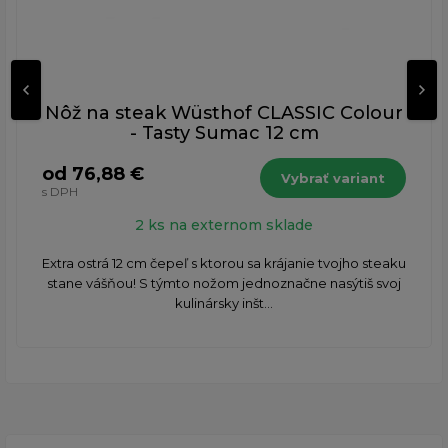
Nôž na steak Wüsthof CLASSIC Colour
- Tasty Sumac 12 cm
od 76,88 €
Vybrať variant
s DPH
2 ks na externom sklade
Extra ostrá 12 cm čepeľ s ktorou sa krájanie tvojho steaku
stane vášňou! S týmto nožom jednoznačne nasýtiš svoj
kulinársky inšt...