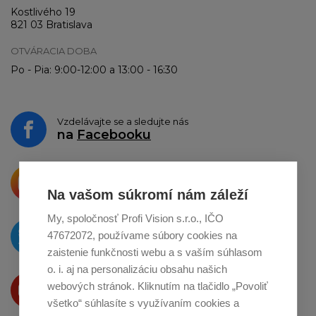
Kostlivého 19
821 03 Bratislava
OTVÁRACIA DOBA
Po - Pia: 9:00-12:00 a 13:00 - 16:30
Vzdelávajte se a sledujte nás
na
Facebooku
Krásne produkty si priamo hovoria
o zdieľanie na
Instagrame
Na vašom súkromí nám záleží
My, spoločnosť Profi Vision s.r.o., IČO
O novinkách píšeme
47672072, používame súbory cookies na
na
Twitteri
zaistenie funkčnosti webu a s vaším súhlasom
o. i. aj na personalizáciu obsahu našich
Produkty Vám predstavujeme
webových stránok. Kliknutím na tlačidlo „Povoliť
na
Youtube
všetko“ súhlasíte s využívaním cookies a