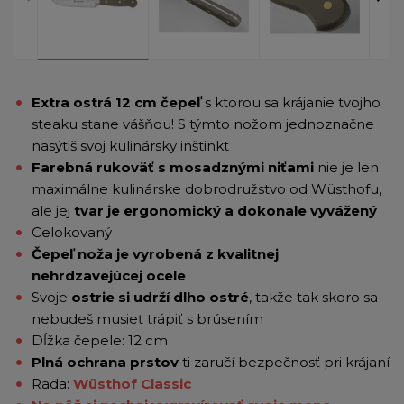
Extra ostrá 12 cm čepeľ
s ktorou sa krájanie tvojho
steaku stane vášňou! S týmto nožom jednoznačne
nasýtiš svoj kulinársky inštinkt
Farebná rukoväť s mosadznými niťami
nie je len
maximálne kulinárske dobrodružstvo od Wüsthofu,
ale jej
tvar je ergonomický a dokonale vyvážený
Celokovaný
Čepeľ noža je vyrobená z kvalitnej
nehrdzavejúcej ocele
Svoje
ostrie si udrží dlho ostré
, takže tak skoro sa
nebudeš musieť trápiť s brúsením
Dĺžka čepele: 12 cm
Plná ochrana prstov
ti zaručí bezpečnosť pri krájaní
Rada:
Wüsthof Classic