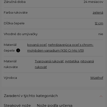
Záručná doba
24 mesiacov
Farba rukoväte
zelená
Dĺžka čepele
12 cm
Vhodné do umývačky
nie
Materiál
kovaná oceľ
,
nehrdzavejúca oceľ s chrom-
čepele
molybden-vanadium (X50 Cr Mo V15)
Materiál
Tvarovaná rukoväť
,
syntetika
,
nitovaná
rukoväte
rukoväť
Výrobca
Wüsthof
Zaradení v týchto kategoriách
Steakové nože
Nože podľa určenia