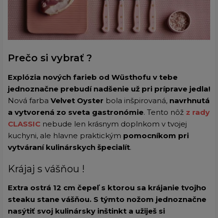
Prečo si vybrať ?
Explózia nových farieb od Wüsthofu v tebe
jednoznačne prebudí nadšenie už pri príprave jedla!
Nová farba
Velvet Oyster
bola inšpirovaná,
n
avrhnutá
a vytvorená zo sveta gastronómie
. Tento nôž
z rady
CLASSIC
nebude len krásnym doplnkom v tvojej
kuchyni, ale hlavne praktickým
pomocníkom pri
vytváraní kulinárskych špecialít
.
Krájaj s vášňou !
Extra ostrá 12 cm čepeľ s ktorou sa krájanie tvojho
steaku stane vášňou. S týmto nožom jednoznačne
nasýtiť svoj kulinársky inštinkt a užiješ si