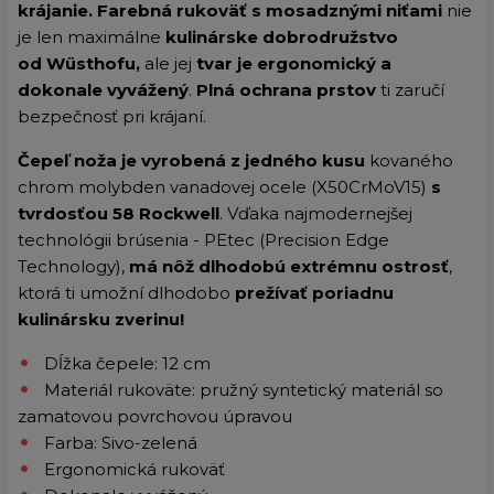
krájanie.
Farebná rukoväť s mosadznými niťami
nie
je len maximálne
kulinárske dobrodružstvo
od
Wüsthofu,
ale jej
tvar je ergonomický a
dokonale vyvážený
.
Plná ochrana prstov
ti zaručí
bezpečnosť pri krájaní.
Čepeľ noža je vyrobená z jedného kusu
kovaného
chrom molybden vanadovej ocele (X50CrMoV15)
s
tvrdosťou 58 Rockwell
. Vďaka najmodernejšej
technológii brúsenia - PEtec (Precision Edge
Technology),
má nôž dlhodobú extrémnu ostrosť
,
ktorá ti umožní dlhodobo
prežívať poriadnu
kulinársku zverinu!
Dĺžka čepele: 12 cm
Materiál rukoväte: pružný syntetický materiál so
zamatovou povrchovou úpravou
Farba: Sivo-zelená
Ergonomická rukoväť