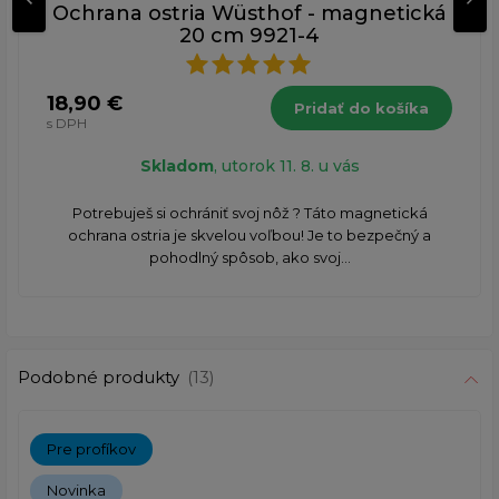
Ochrana ostria Wüsthof - magnetická
20 cm 9921-4
18,90 €
Pridať do košíka
s DPH
Skladom
, utorok 11. 8. u vás
Potrebuješ si ochrániť svoj nôž ? Táto magnetická
ochrana ostria je skvelou voľbou! Je to bezpečný a
pohodlný spôsob, ako svoj...
Podobné produkty
(13)
Pre profíkov
Novinka