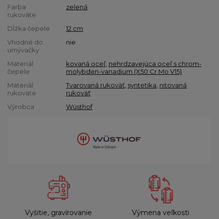
Farba
zelená
rukoväte
Dĺžka čepele
12 cm
Vhodné do
nie
umývačky
Materiál
kovaná oceľ
,
nehrdzavejúca oceľ s chrom-
čepele
molybden-vanadium (X50 Cr Mo V15)
Materiál
Tvarovaná rukoväť
,
syntetika
,
nitovaná
rukoväte
rukoväť
Výrobca
Wüsthof
Vyšitie, gravírovanie
Výmena veľkosti