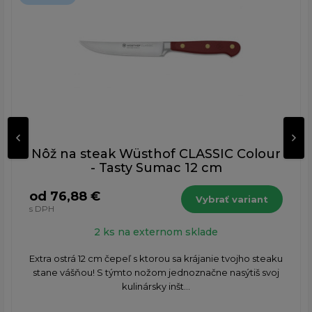
Nôž na steak Wüsthof CLASSIC Colour
- Tasty Sumac 12 cm
od 76,88 €
Vybrať variant
s DPH
2 ks na externom sklade
Extra ostrá 12 cm čepeľ s ktorou sa krájanie tvojho steaku
stane vášňou! S týmto nožom jednoznačne nasýtiš svoj
kulinársky inšt...