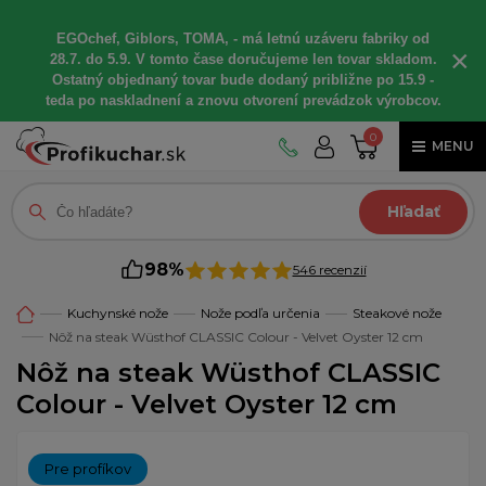
EGOchef, Giblors, TOMA, - má letnú uzáveru fabriky od
×
28.7. do 5.9. V tomto čase doručujeme len tovar skladom.
Ostatný objednaný tovar bude dodaný približne po 15.9 -
teda po naskladnení a znovu otvorení prevádzok výrobcov.
0
MENU
Hľadať
98%
546 recenzií
Kuchynské nože
Nože podľa určenia
Steakové nože
Nôž na steak Wüsthof CLASSIC Colour - Velvet Oyster 12 cm
Nôž na steak Wüsthof CLASSIC
Colour - Velvet Oyster 12 cm
Pre profíkov