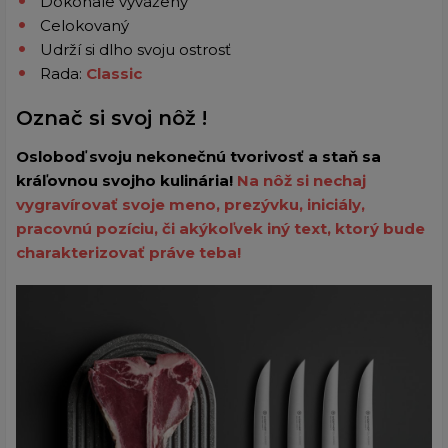
Dokonale vyvážený
Celokovaný
Udrží si dlho svoju ostrosť
Rada:
Classic
Označ si svoj nôž !
Osloboď svoju nekonečnú tvorivosť a staň sa
kráľovnou svojho kulinária!
Na nôž si nechaj
vygravírovať svoje meno, prezývku, iniciály,
pracovnú pozíciu, či akýkoľvek iný text, ktorý bude
charakterizovať práve teba!