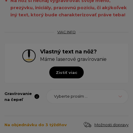
Na nôž si nechaj vygravírovať svoje meno,
prezývku, iniciály, pracovnú pozíciu, či akýkoľvek
iný text, ktorý bude charakterizovať práve teba!
VIAC INFO
Vlastný text na nôž?
Máme laserové gravírovanie
Zistiť viac
Gravírovanie
Vyberte prosím ...
na čepeľ
Možnosti dopravy
Na objednávku do 3 týždňov