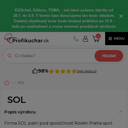
EGOchef, Giblors, TOMA, - má letnú uzáveru fabriky od
×
28.7. do 5.9. V tomto čase doručujeme len tovar skladom.
Ostatný objednaný tovar bude dodaný približne po 15.9 -
teda po naskladnení a znovu otvorení prevádzok výrobcov.
0
MENU
Hľadať
98%
546 recenzií
SOL
SOL
Popis výrobcu
Firma SOL patrí pod spoločnosť Rösler Praha spol.