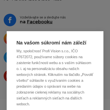
Vzdelávajte se a sledujte nás
na
Facebooku
Krásne produkty si priamo hovoria
o zdieľanie na
Instagrame
Na vašom súkromí nám záleží
My, spoločnosť Profi Vision s.r.o., IČO
O novinkách píšeme
47672072, používame súbory cookies na
na
Twitteri
zaistenie funkčnosti webu a s vaším súhlasom
o. i. aj na personalizáciu obsahu našich
Produkty Vám predstavujeme
webových stránok. Kliknutím na tlačidlo „Povoliť
na
Youtube
všetko“ súhlasíte s využívaním cookies a
predaním údajov o správaní na webe na
zobrazenie cielenej reklamy na sociálnych
sieťach a reklamných sieťach na ďalších
weboch.
Profikuchař.cz
Profikoch.at