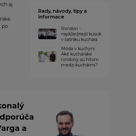
ch aj
Rady, návody, tipy a
informace
árske
š po
Rondon -
najdôležitejší kúsok
v šatníku kuchára
​Móda v kuchyni:
Aké kuchárske
rondony sú hitom
medzi kuchármi?
konalý
 Odporúča
Varga a