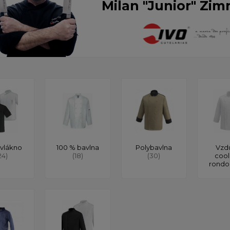
Milan "Junior" Zim
vlákno
100 % bavlna
Polybavlna
Vzd
24)
(18)
(30)
cool
rond