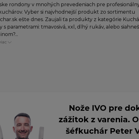
ske rondony v mnohých prevedeniach pre profesionálny
uchárov. Vyber si najvhodnejší produkt zo sortimentu
char.sk ešte dnes. Zaujali ťa produkty z kategórie Kuch
 s parametrami: tmavosivá, xxl, dlhý rukáv, alebo siahne
inom?...
viac
Nože IVO pre do
zážitok z varenia.
šéfkuchár Peter 