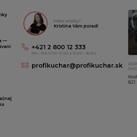
nky
Máte otázky?
Kristína Vám poradí
ta —
+421 2 800 12 333
úvaní
(Po - Pia: 9:00-12:00 a 13:00 - 16:30)
ADR
profikuchar@profikuchar.sk
SH
Kost
821 
ačnej
ku