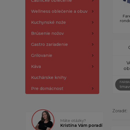
Čašnícke oblečenie
Wellness oblečenie a obuv
Far
rond
Kuchynské nože
Brúsenie nožov
Gastro zariadenie
Grilovanie
V
Káva
ob
Kuchárske knihy
FARBA
tmav
Pre domácnosť
Zoradiť:
Máte otázky?
Kristína Vám poradí
Zobrazený