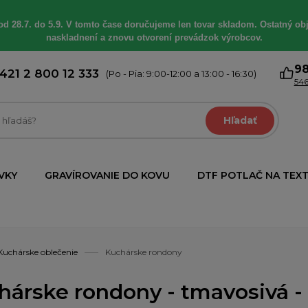
od 28.7. do 5.9. V tomto čase doručujeme len tovar skladom. Ostatný obj
naskladnení a znovu otvorení prevádzok výrobcov.
9
421 2 800 12 333
(Po - Pia: 9:00-12:00 a 13:00 - 16:30)
546
Hľadať
VKY
GRAVÍROVANIE DO KOVU
DTF POTLAČ NA TEXT
Kuchárske oblečenie
Kuchárske rondony
hárske rondony - tmavosivá - x