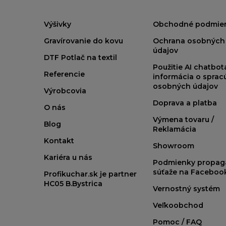
Výšivky
Obchodné podmie
Gravírovanie do kovu
Ochrana osobných
údajov
DTF Potlač na textil
Použitie AI chatbo
Referencie
informácia o sprac
osobných údajov
Výrobcovia
Doprava a platba
O nás
Výmena tovaru /
Blog
Reklamácia
Kontakt
Showroom
Kariéra u nás
Podmienky propag
súťaže na Faceboo
Profikuchar.sk je partner
HC05 B.Bystrica
Vernostný systém
Veľkoobchod
Pomoc / FAQ