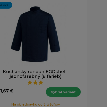
ýšivka
Kuchársky rondon EGOchef -
jednofarebný (8 farieb)
1,67 €
Vybrať variant
Na objednávku do 2 týždňov