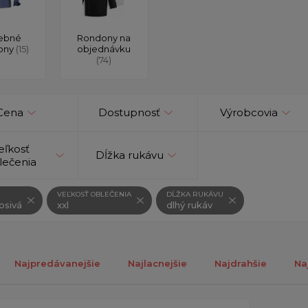
ebné
Rondony na
ony
(15)
objednávku
(74)
Cena
Dostupnosť
Výrobcovia
eľkosť
Dĺžka rukávu
lečenia
VEĽKOSŤ OBLEČENIA
DĹŽKA RUKÁVU
osivá
xxl
dlhý rukáv
Najpredávanejšie
Najlacnejšie
Najdrahšie
Na
ch 1-1 z 1 záznamu.