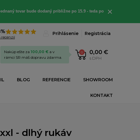
×
ednaný tovar bude dodaný približne po 15.9 - teda po
8%
Prihlásenie
Registrácia
 recenzií
0,00 €
Nakúp ešte za
100,00 €
a v
0
rámci SR máš dopravu zdarma.
s DPH
IL
BLOG
REFERENCIE
SHOWROOM
KONTAKT
xl - dlhý rukáv