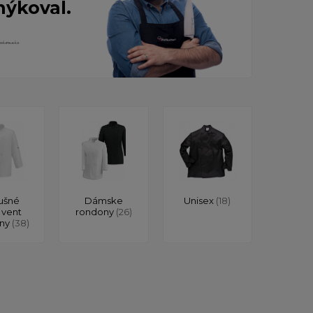
nýkoval.
ušné
Dámske
Unisex
(18)
 vent
rondony
(26)
ony
(38)