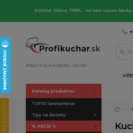
EGOchef, Giblors, TOMA, - má letnú uzáveru fabriky 
+
Nasýť svoj kulinársky inštinkt.
VÝŠI
Katalóg produktov
HODNOTENIE OBCHODU
TOP30 bestsellerov
Tipy na darčeky
Kuc
%
AKCIA %