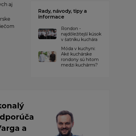
ch aj
Rady, návody, tipy a
informace
árske
niečom
Rondon -
najdôležitejší kúsok
v šatníku kuchára
​Móda v kuchyni:
Aké kuchárske
rondony sú hitom
medzi kuchármi?
konalý
 Odporúča
Varga a