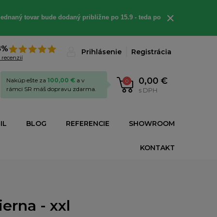
×
ednaný tovar bude dodaný približne po 15.9 - teda po
8%
Prihlásenie
Registrácia
 recenzií
0,00 €
Nakúp ešte za
100,00 €
a v
0
rámci SR máš dopravu zdarma.
s DPH
IL
BLOG
REFERENCIE
SHOWROOM
KONTAKT
erna - xxl