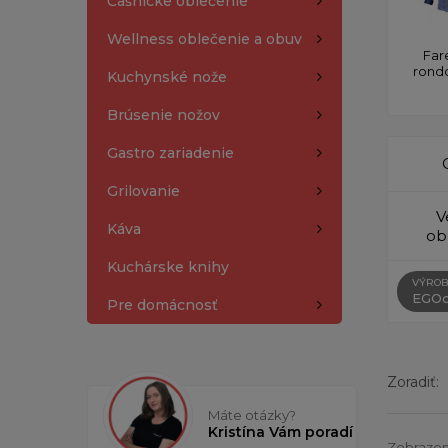
Čašnícke oblečenie
Wellness oblečenie a obuv
Far
rond
Kuchynské nože
Brúsenie nožov
Gastro zariadenie
Grilovanie
V
Káva
ob
Kuchárske knihy
VÝROB
EGOc
Pre domácnosť
Zoradiť:
Máte otázky?
Kristína Vám poradí
Zobrazen