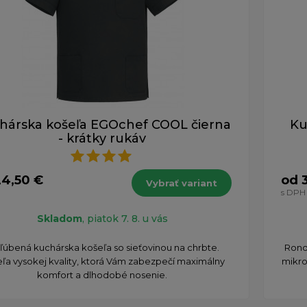
hárska košeľa EGOchef COOL čierna
Ku
- krátky rukáv
24,50 €
od 
Vybrať variant
s DPH
Skladom
, piatok 7. 8. u vás
úbená kuchárska košeľa so sieťovinou na chrbte.
Rond
ľa vysokej kvality, ktorá Vám zabezpečí maximálny
mikro
komfort a dlhodobé nosenie.