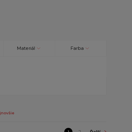
Materiál
Farba
jnovšie
1
2
Ďalší