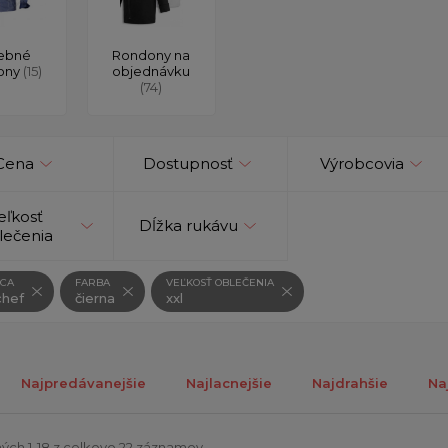
ebné
Rondony na
ony
(15)
objednávku
(74)
Cena
Dostupnosť
Výrobcovia
eľkosť
Dĺžka rukávu
lečenia
CA
FARBA
VEĽKOSŤ OBLEČENIA
hef
čierna
xxl
Najpredávanejšie
Najlacnejšie
Najdrahšie
Na
ých 1-18 z celkovo 22 záznamov.