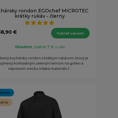
hársky rondon EGOchef MICROTEC
krátky rukáv - čierny
38,90 €
Vybrať variant
Skladom
, piatok 7. 8. u vás
úbený kuchársky rondon s krátkym rukávom, ktorý je
oplnený kontrastným zeleným lemom na golieri a
náprsnom vrecku Vďaka materiálu 1...
ýšivka
čame