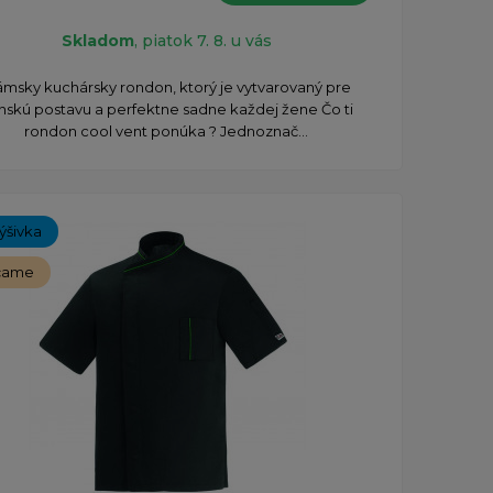
Skladom
, piatok 7. 8. u vás
msky kuchársky rondon, ktorý je vytvarovaný pre
nskú postavu a perfektne sadne každej žene Čo ti
rondon cool vent ponúka ? Jednoznač...
ýšivka
čame