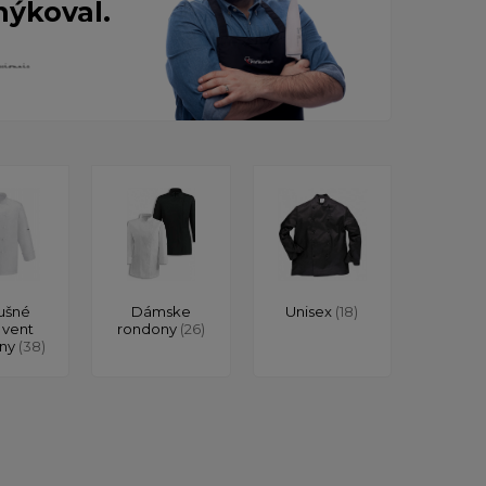
nýkoval.
ušné
Dámske
Unisex
(18)
 vent
rondony
(26)
ony
(38)