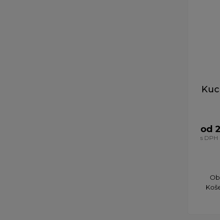
Kuc
od 
s DPH
Obľ
Koše