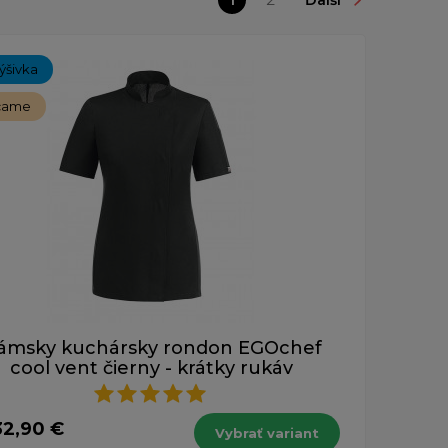
ýšivka
čame
ámsky kuchársky rondon EGOchef
cool vent čierny - krátky rukáv
32,90 €
Vybrať variant