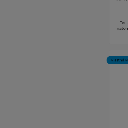
Tent
našom
Vlastná v