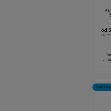
Ku
od 
s DPH
Pán
chrbt
Vlastná v