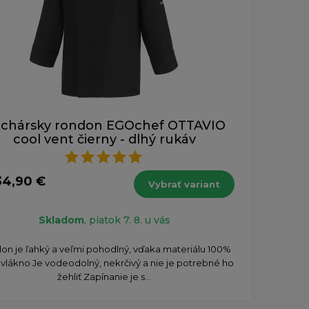
chársky rondon EGOchef OTTAVIO
cool vent čierny - dlhý rukáv
34,90 €
Vybrať variant
Skladom
, piatok 7. 8. u vás
on je ľahký a veľmi pohodlný, vďaka materiálu 100%
vlákno Je vodeodolný, nekrčivý a nie je potrebné ho
žehliť Zapínanie je s...