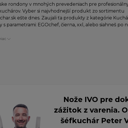
ske rondony v mnohých prevedeniach pre profesionálny
uchárov. Vyber si najvhodnejší produkt zo sortimentu
char.sk ešte dnes. Zaujali ťa produkty z kategórie Kuch
 s parametrami: EGOchef, čierna, xxl, alebo siahneš po 
viac
Nože IVO pre do
zážitok z varenia.
šéfkuchár Peter 