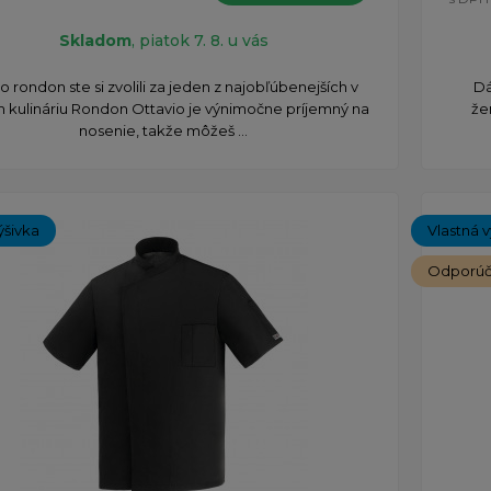
Skladom
, piatok 7. 8. u vás
o rondon ste si zvolili za jeden z najobľúbenejších v
Dá
 kulináriu Rondon Ottavio je výnimočne príjemný na
že
nosenie, takže môžeš ...
ýšivka
Vlastná v
Odporú