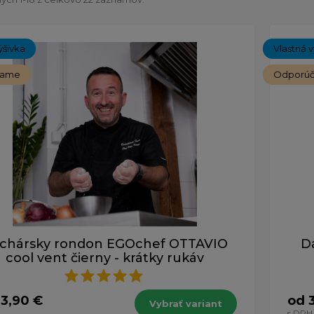
ýšivka
Vlastná v
čame
Odporú
chársky rondon EGOchef OTTAVIO
D
cool vent čierny - krátky rukáv
33,90 €
od 
Vybrať variant
s DPH