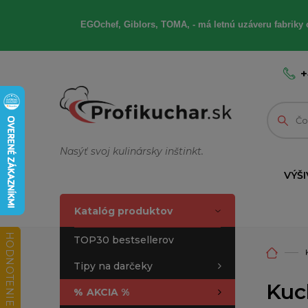
EGOchef, Giblors, TOMA, - má letnú uzáveru fabriky 
+
Nasýť svoj kulinársky inštinkt.
VÝŠI
Katalóg produktov
HODNOTENIE OBCHODU
TOP30 bestsellerov
Tipy na darčeky
Kuc
%
AKCIA %