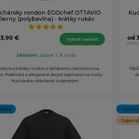
chársky rondon EGOchef OTTAVIO
Kuc
čierny (polybavlna) - krátky rukáv
33,90 €
od 
Vybrať variant
s DPH
Skladom
, piatok 7. 8. u vás
sky kuchársky rondon s obľúbenou sieťovinou na
​Obľ
e. Praktické a elegantné skryté zapínanie na cvoky.
d
Kuchárske oblečenie s náprsným...
ýšivka
Vlastná v
Odporú