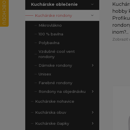
Kuchár
Kuchárske oblečenie
hobby k
Kuchárske rondony
Profiku
rondony
Mikrovlákno
inom?...
100 % bavlna
Zobraziť 
Polybavlna
Vzdušné cool vent
rondony
Dámske rondony
Unisex
Farebné rondony
Rondony na objednávku
Kuchárske nohavice
Kuchárska obuv
Kuchárske čiapky