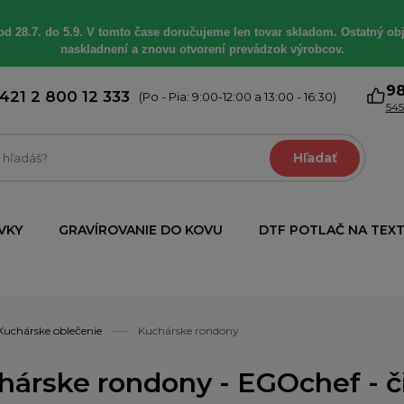
od 28.7. do 5.9. V tomto čase doručujeme len tovar skladom. Ostatný obj
naskladnení a znovu otvorení prevádzok výrobcov.
9
421 2 800 12 333
(Po - Pia: 9:00-12:00 a 13:00 - 16:30)
545
Hľadať
VKY
GRAVÍROVANIE DO KOVU
DTF POTLAČ NA TEXT
Kuchárske oblečenie
Kuchárske rondony
hárske rondony - EGOchef - či