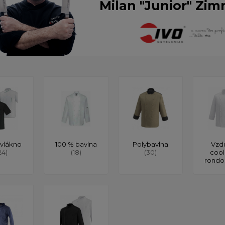
Milan "Junior" Zim
vlákno
100 % bavlna
Polybavlna
Vzd
24)
(18)
(30)
cool
rond