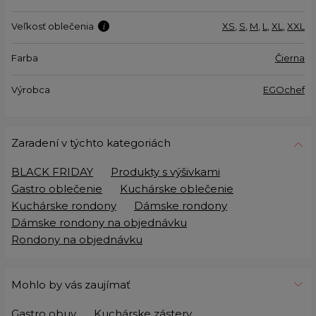
Veľkosť oblečenia
XS
,
S
,
M
,
L
,
XL
,
XXL
Farba
Čierna
Výrobca
EGOchef
Zaradení v týchto kategoriách
BLACK FRIDAY
Produkty s výšivkami
Gastro oblečenie
Kuchárske oblečenie
Kuchárske rondony
Dámske rondony
Dámske rondony na objednávku
Rondony na objednávku
Mohlo by vás zaujímať
Gastro obuv
Kuchárske zástery