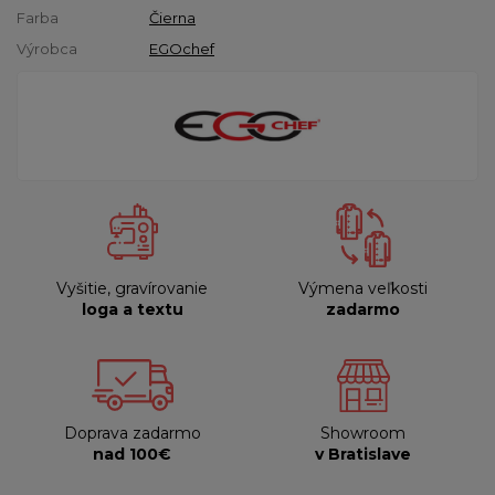
Farba
Čierna
Výrobca
EGOchef
Vyšitie, gravírovanie
Výmena veľkosti
loga a textu
zadarmo
Doprava zadarmo
Showroom
nad 100€
v Bratislave