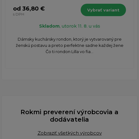
od 36,80 €
Vybrať variant
s DPH
Skladom
, utorok 11. 8. u vás
Dámsky kuchársky rondon, ktorý je vytvarovaný pre
ženskú postavu a preto perfektne sadne každej žene
Čo ti rondon Lilla vo fia...
Rokmi preverení výrobcovia a
dodávatelia
Zobraziť všetkých výrobcov