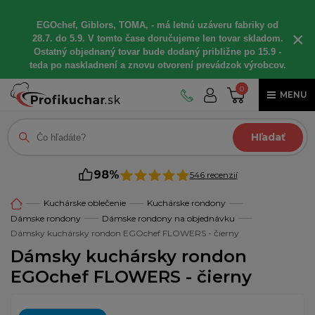
EGOchef, Giblors, TOMA, - má letnú uzáveru fabriky od
×
28.7. do 5.9. V tomto čase doručujeme len tovar skladom.
Ostatný objednaný tovar bude dodaný približne po 15.9 -
teda po naskladnení a znovu otvorení prevádzok výrobcov.
0
MENU
Hľadať
98%
546 recenzií
Kuchárske oblečenie
Kuchárske rondony
Dámske rondony
Dámske rondony na objednávku
Dámsky kuchársky rondon EGOchef FLOWERS - čierny
Dámsky kuchársky rondon
EGOchef FLOWERS - čierny