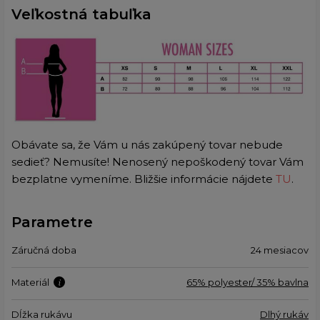
Veľkostná tabuľka
Obávate sa, že Vám u nás zakúpený tovar nebude
sedieť? Nemusíte! Nenosený nepoškodený tovar Vám
bezplatne vymeníme. Bližšie informácie nájdete
TU
.
Parametre
Záručná doba
24 mesiacov
Materiál
65% polyester/ 35% bavlna
Dĺžka rukávu
Dlhý rukáv