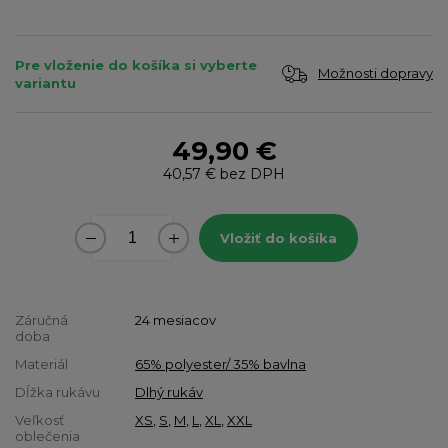
Pre vloženie do košíka si vyberte
Možnosti dopravy
variantu
49,90 €
40,57 €
bez DPH
Vložiť do košíka
Záručná
24 mesiacov
doba
Materiál
65% polyester/ 35% bavlna
Dĺžka rukávu
Dlhý rukáv
Veľkosť
XS
,
S
,
M
,
L
,
XL
,
XXL
oblečenia