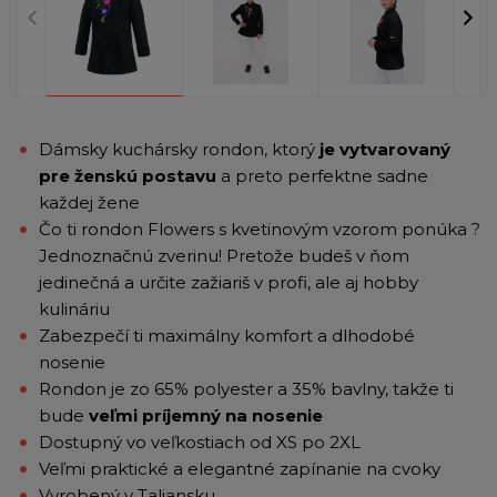
Dámsky kuchársky rondon, ktorý
je vytvarovaný
pre ženskú postavu
a preto perfektne sadne
každej žene
Čo ti rondon Flowers s kvetinovým vzorom ponúka ?
Jednoznačnú zverinu! Pretože budeš v ňom
jedinečná a určite zažiariš v profi, ale aj hobby
kulináriu
Zabezpečí ti maximálny komfort a dlhodobé
nosenie
Rondon je zo 65% polyester a 35% bavlny, takže ti
bude
veľmi príjemný na nosenie
Dostupný vo veľkostiach od XS po 2XL
Veľmi praktické a elegantné zapínanie na cvoky
Vyrobený v Taliansku