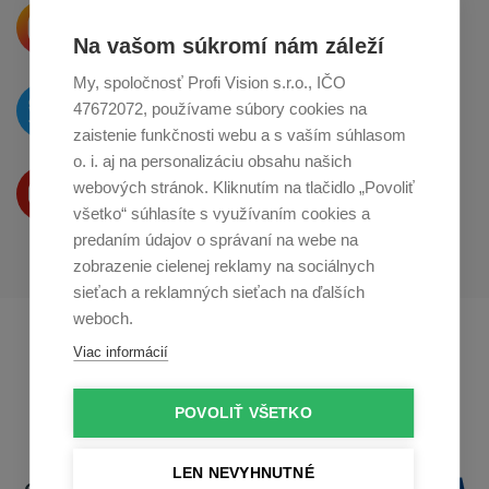
Krásne produkty si priamo hovoria
o zdieľanie na
Instagrame
Na vašom súkromí nám záleží
My, spoločnosť Profi Vision s.r.o., IČO
O novinkách píšeme
47672072, používame súbory cookies na
na
Twitteri
zaistenie funkčnosti webu a s vaším súhlasom
o. i. aj na personalizáciu obsahu našich
Produkty Vám predstavujeme
webových stránok. Kliknutím na tlačidlo „Povoliť
na
Youtube
všetko“ súhlasíte s využívaním cookies a
predaním údajov o správaní na webe na
zobrazenie cielenej reklamy na sociálnych
sieťach a reklamných sieťach na ďalších
weboch.
Profikuchař.cz
Profikoch.at
Viac informácií
Profiszakacs.hu
POVOLIŤ VŠETKO
LEN NEVYHNUTNÉ