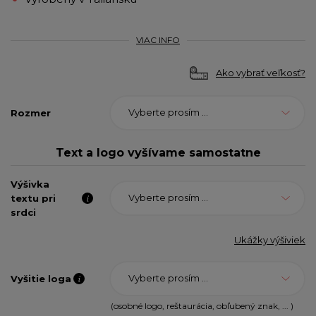
VIAC INFO
Ako vybrať veľkosť?
Vyberte prosím ...
Rozmer
Text a logo vyšívame samostatne
Výšivka
Vyberte prosím ...
textu pri
srdci
Ukážky výšiviek
Vyberte prosím ...
Vyšitie loga
(osobné logo, reštaurácia, obľubený znak, ... )