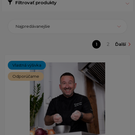
Filtrovať produkty
Najpredávanejšie
1
2
Ďalší
Vlastná výšivka
Odporúčame