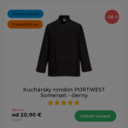
Vlastná výšivka
-28 %
Posledné kusy
Kuchársky rondon PORTWEST
Somerset - čierny
28,91 €
od 20,90 €
Vybrať variant
s DPH