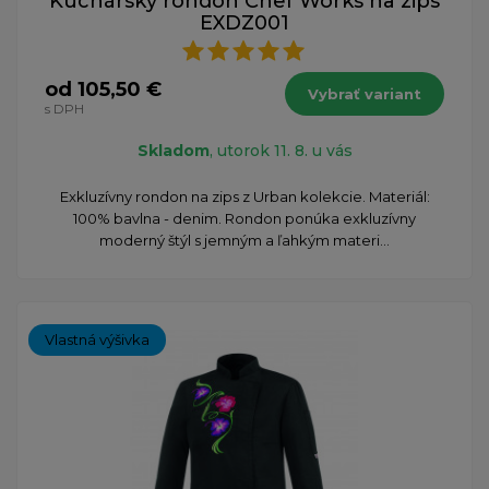
Kuchársky rondon Chef Works na zips
EXDZ001
od 105,50 €
Vybrať variant
s DPH
Skladom
, utorok 11. 8. u vás
Exkluzívny rondon na zips z Urban kolekcie. Materiál:
100% bavlna - denim. Rondon ponúka exkluzívny
moderný štýl s jemným a ľahkým materi...
Vlastná výšivka