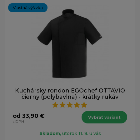
Vlastná výšivka
Kuchársky rondon EGOchef OTTAVIO
čierny (polybavlna) - krátky rukáv
od 33,90 €
Vybrať variant
s DPH
Skladom
, utorok 11. 8. u vás