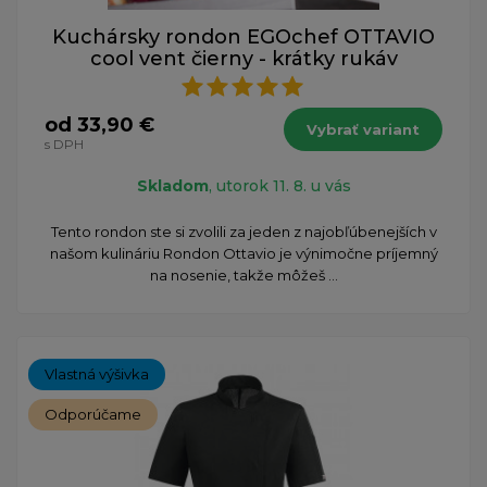
Kuchársky rondon EGOchef OTTAVIO
cool vent čierny - krátky rukáv
od 33,90 €
Vybrať variant
s DPH
Skladom
, utorok 11. 8. u vás
Tento rondon ste si zvolili za jeden z najobľúbenejších v
našom kulináriu Rondon Ottavio je výnimočne príjemný
na nosenie, takže môžeš ...
Vlastná výšivka
Odporúčame