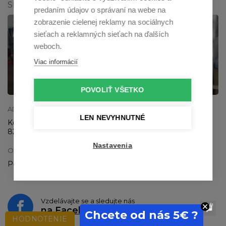
SHOWROOM V BRATISLAVE
predaním údajov o správaní na webe na
zobrazenie cielenej reklamy na sociálnych
sieťach a reklamných sieťach na ďalších
weboch.
Viac informácií
Zobraziť na mape
POVOLIŤ VŠETKO
ADRESA SHOWROOMU
LEN NEVYHNUTNÉ
Kostlivého 19
821 03 Bratislava
Nastavenia
OTVÁRACIA DOBA
Po - Pia: 9:00-12:00 a 13:00 - 16:30
Vzdelávajte se a sledujte nás
na
Facebooku
Chcete od nás 5€ ?
HODNOTENIE