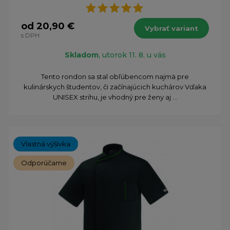
od 20,90 €
Vybrať variant
s DPH
Skladom
, utorok 11. 8. u vás
​Tento rondon sa stal obľúbencom najmä pre
kulinárskych študentov, či začínajúcich kuchárov Vďaka
UNISEX strihu, je vhodný pre ženy aj ...
Vlastná výšivka
Odporúčame