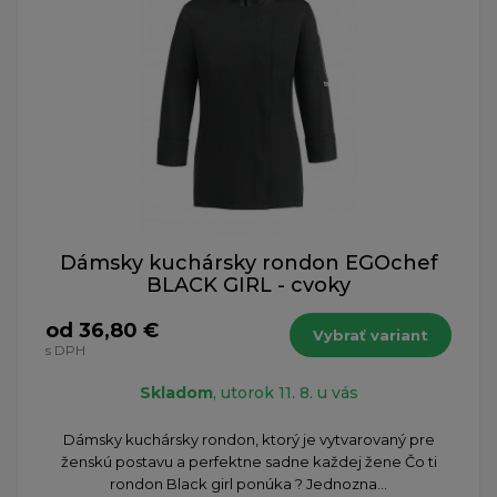
Dámsky kuchársky rondon EGOchef
BLACK GIRL - cvoky
od 36,80 €
Vybrať variant
s DPH
Skladom
, utorok 11. 8. u vás
Dámsky kuchársky rondon, ktorý je vytvarovaný pre
ženskú postavu a perfektne sadne každej žene Čo ti
rondon Black girl ponúka ? Jednozna...