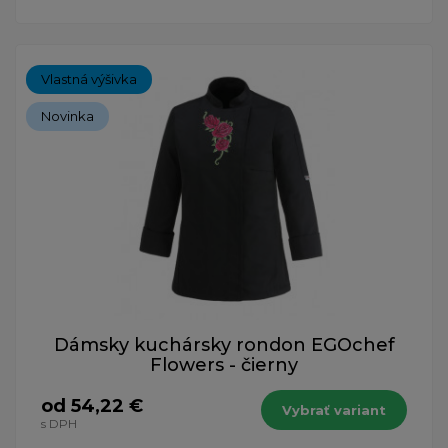
Vlastná výšivka
Novinka
Dámsky kuchársky rondon EGOchef
Flowers - čierny
od 54,22 €
Vybrať variant
s DPH