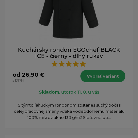
Kuchársky rondon EGOchef BLACK
ICE - čierny - dlhý rukáv
od 26,90 €
Vybrať variant
s DPH
Skladom
, utorok 11. 8. u vás
S týmto ľahučkým rondonom zostaneš suchý počas
celej pracovnej smeny vďaka vodeodolnému materiálu
100% mikrovlákno 130 g/m2 Sieťovina po...