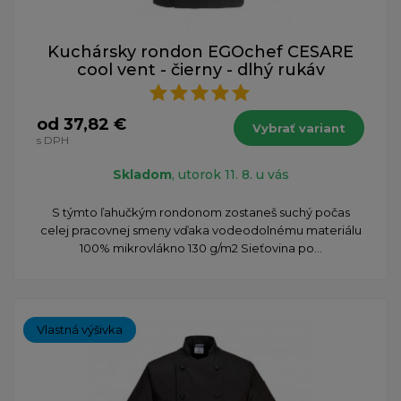
Kuchársky rondon EGOchef CESARE
cool vent - čierny - dlhý rukáv
od 37,82 €
Vybrať variant
s DPH
Skladom
, utorok 11. 8. u vás
S týmto ľahučkým rondonom zostaneš suchý počas
celej pracovnej smeny vďaka vodeodolnému materiálu
100% mikrovlákno 130 g/m2 Sieťovina po...
Vlastná výšivka