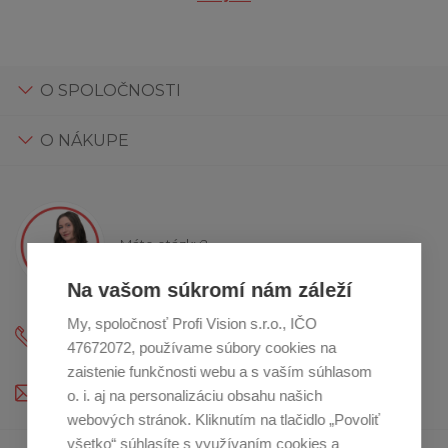
O SPOLOČNOSTI
O NÁKUPE
Máte otázky?
Kristína Vám poradí
Na vašom súkromí nám záleží
My, spoločnosť Profi Vision s.r.o., IČO
+421 2 800 12 333
47672072, používame súbory cookies na
(Po - Pia: 9:00-12:00 a 13:00 - 16:30)
zaistenie funkčnosti webu a s vaším súhlasom
profikuchar@profikuchar.sk
o. i. aj na personalizáciu obsahu našich
webových stránok. Kliknutím na tlačidlo „Povoliť
všetko“ súhlasíte s využívaním cookies a