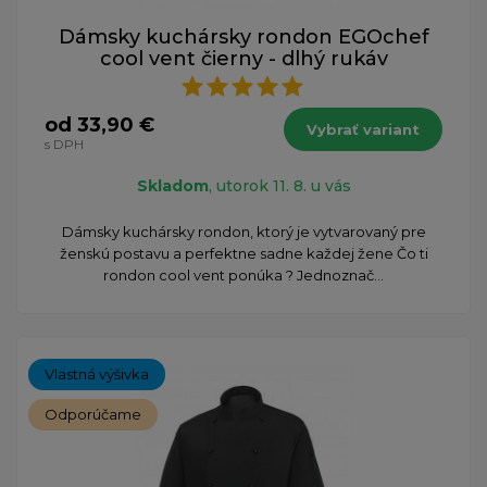
Dámsky kuchársky rondon EGOchef
cool vent čierny - dlhý rukáv
od 33,90 €
Vybrať variant
s DPH
Skladom
, utorok 11. 8. u vás
Dámsky kuchársky rondon, ktorý je vytvarovaný pre
ženskú postavu a perfektne sadne každej žene Čo ti
rondon cool vent ponúka ? Jednoznač...
Vlastná výšivka
Odporúčame