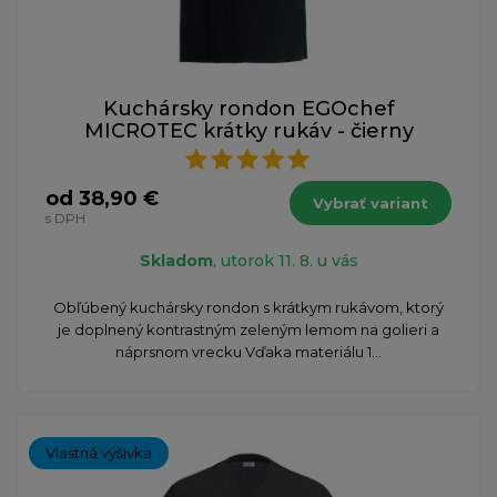
Kuchársky rondon EGOchef
MICROTEC krátky rukáv - čierny
od 38,90 €
Vybrať variant
s DPH
Skladom
, utorok 11. 8. u vás
​Obľúbený kuchársky rondon s krátkym rukávom, ktorý
je doplnený kontrastným zeleným lemom na golieri a
náprsnom vrecku Vďaka materiálu 1...
Vlastná výšivka