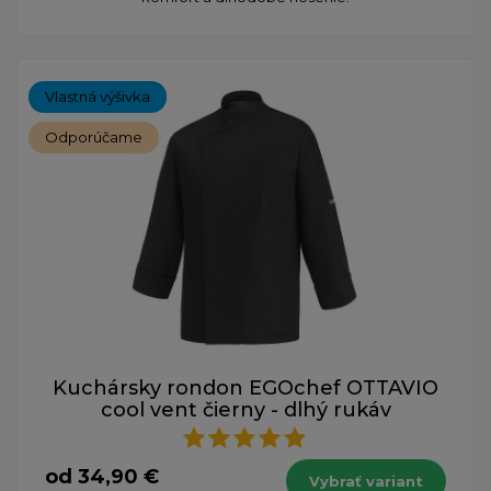
Vlastná výšivka
Odporúčame
Kuchársky rondon EGOchef OTTAVIO
cool vent čierny - dlhý rukáv
od 34,90 €
Vybrať variant