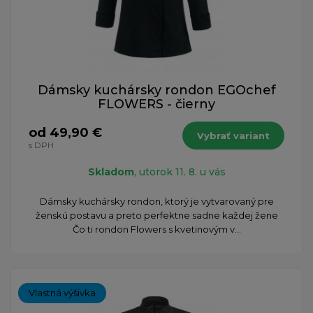
Dámsky kuchársky rondon EGOchef
FLOWERS - čierny
od 49,90 €
Vybrať variant
s DPH
Skladom
, utorok 11. 8. u vás
Dámsky kuchársky rondon, ktorý je vytvarovaný pre
ženskú postavu a preto perfektne sadne každej žene
Čo ti rondon Flowers s kvetinovým v...
Vlastná výšivka