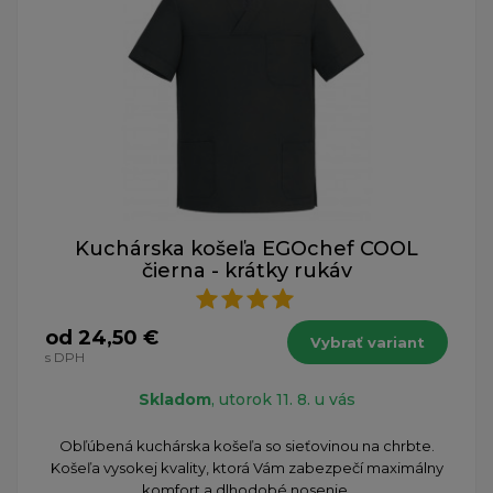
Kuchárska košeľa EGOchef COOL
čierna - krátky rukáv
od 24,50 €
Vybrať variant
s DPH
Skladom
, utorok 11. 8. u vás
Obľúbená kuchárska košeľa so sieťovinou na chrbte.
Košeľa vysokej kvality, ktorá Vám zabezpečí maximálny
komfort a dlhodobé nosenie.