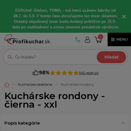
EGOchef, Giblors, TOMA, - má letnú uzáveru fabriky od
×
28.7. do 5.9. V tomto čase doručujeme len tovar skladom.
Ostatný objednaný tovar bude dodaný približne po 15.9 -
teda po naskladnení a znovu otvorení prevádzok výrobcov.
0
MENU
Hľadať
98%
545 recenzií
Kuchárske oblečenie
Kuchárske rondony
Kuchárske rondony -
čierna - xxl
Popis kategórie