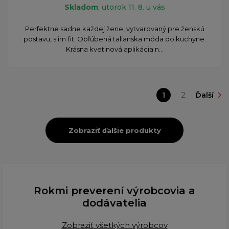
Skladom
, utorok 11. 8. u vás
Perfektne sadne každej žene, vytvarovaný pre ženskú
postavu, slim fit. Obľúbená talianska móda do kuchyne.
Krásna kvetinová aplikácia n...
1
2
Ďalší
Zobraziť ďalšie produkty
Rokmi preverení výrobcovia a
dodávatelia
Zobraziť všetkých výrobcov