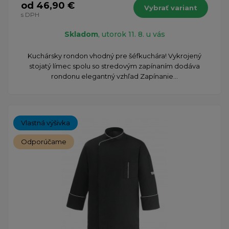
od 46,90 €
Vybrať variant
s DPH
Skladom
, utorok 11. 8. u vás
​Kuchársky rondon vhodný pre šéfkuchára! Vykrojený
stojatý límec spolu so stredovým zapínaním dodáva
rondonu elegantný vzhľad Zapínanie...
Vlastná výšivka
Odporúčame