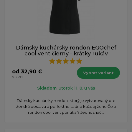
Dámsky kuchársky rondon EGOchef
cool vent čierny - krátky rukáv
od 32,90 €
Vybrať variant
s DPH
Skladom
, utorok 11. 8. u vás
Dámsky kuchársky rondon, ktorý je vytvarovaný pre
ženskú postavu a perfektne sadne každej žene Čo ti
rondon cool vent ponúka ? Jednoznač...