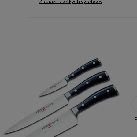
Zobraziť všetkých výrobcov
O