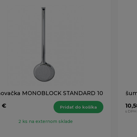
ých 1-5 z celkovo 5 záznamov.
ovačka MONOBLOCK STANDARD 10
šum
 €
10,5
Pridať do košíka
s DPH
2 ks na externom sklade