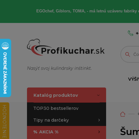
EGOchef, Giblors, TOMA, - má letnú uzáveru fabriky 
+
Nasýť svoj kulinársky inštinkt.
VÝŠI
Katalóg produktov
HODNOTENIE OBCHODU
TOP30 bestsellerov
Tipy na darčeky
Šum
%
AKCIA %