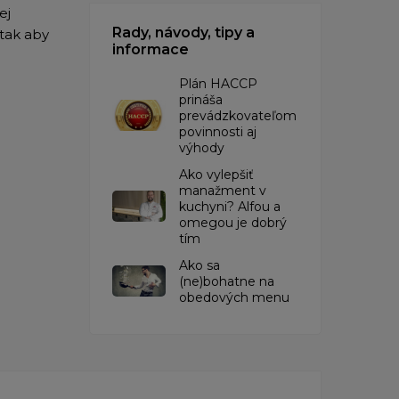
ej
Rady, návody, tipy a
 tak aby
informace
​Plán HACCP
prináša
prevádzkovateľom
povinnosti aj
výhody
Ako vylepšiť
manažment v
kuchyni? Alfou a
omegou je dobrý
tím
​Ako sa
(ne)bohatne na
obedových menu