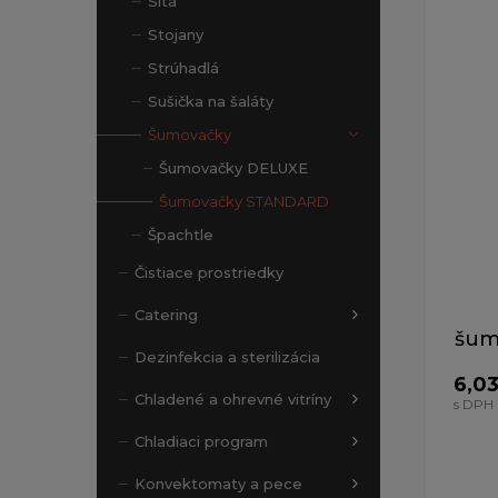
Sitá
Zobrazen
Stojany
Strúhadlá
Sušička na šaláty
Šumovačky
Šumovačky DELUXE
Šumovačky STANDARD
Špachtle
Čistiace prostriedky
Catering
šum
Dezinfekcia a sterilizácia
6,03
Chladené a ohrevné vitríny
s DPH
Chladiaci program
Konvektomaty a pece