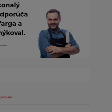
konalý
 Odporúča
Varga a
nýkoval.
jnovšie