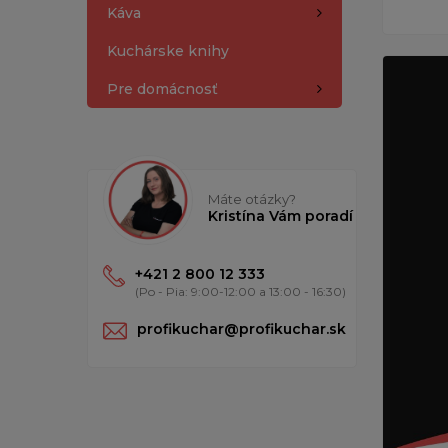
Káva
Kuchárske knihy
Pre domácnosť
Máte otázky?
Kristína Vám poradí
+421 2 800 12 333
(Po - Pia: 9:00-12:00 a 13:00 - 16:30)
profikuchar@profikuchar.sk