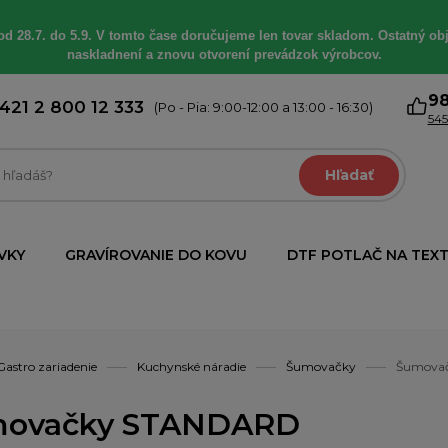
od 28.7. do 5.9. V tomto čase doručujeme len tovar skladom. Ostatný obj
naskladnení a znovu otvorení prevádzok výrobcov.
9
421 2 800 12 333
(Po - Pia: 9:00-12:00 a 13:00 - 16:30)
545
Hľadať
VKY
GRAVÍROVANIE DO KOVU
DTF POTLAČ NA TEXT
Gastro zariadenie
Kuchynské náradie
Šumovačky
Šumova
ovačky STANDARD