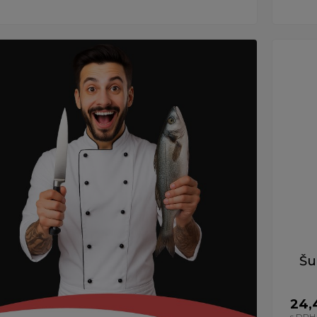
Šu
24,
s DPH