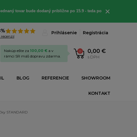
×
ednaný tovar bude dodaný približne po 15.9 - teda po
8%
Prihlásenie
Registrácia
 recenzií
0,00 €
Nakúp ešte za
100,00 €
a v
0
rámci SR máš dopravu zdarma.
s DPH
IL
BLOG
REFERENCIE
SHOWROOM
KONTAKT
čky STANDARD