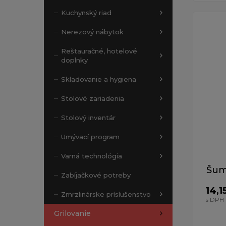
Kuchynský riad
Nerezový nábytok
Reštauračné, hotelové
doplnky
Skladovanie a hygiena
Stolové zariadenia
Stolový inventár
Umývací program
Varná technológia
Šum
Zabíjačkové potreby
14,1
Zmrzlinárske príslušenstvo
s DPH
Grilovanie