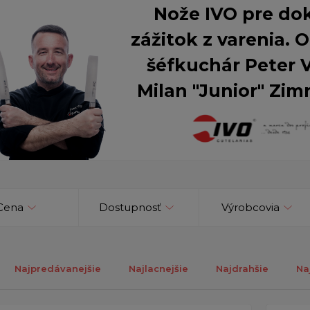
Nože IVO pre do
zážitok z varenia.
šéfkuchár Peter 
Milan "Junior" Zim
Cena
Dostupnosť
Výrobcovia
Najpredávanejšie
Najlacnejšie
Najdrahšie
Na