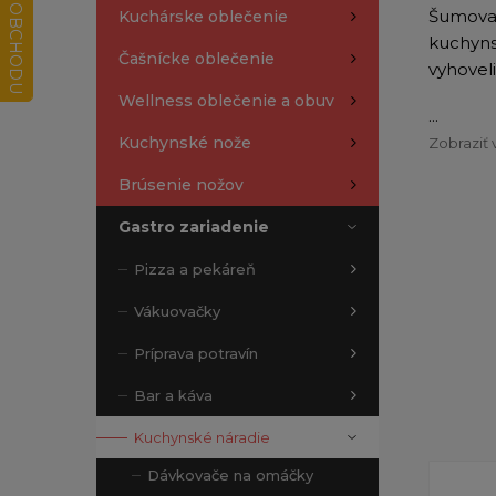
Šumovač
Kuchárske oblečenie
kuchynsk
Čašnícke oblečenie
vyhovel
Wellness oblečenie a obuv
...
Kuchynské nože
Zobraziť 
Brúsenie nožov
Gastro zariadenie
Pizza a pekáreň
Vákuovačky
Príprava potravín
Bar a káva
Kuchynské náradie
Dávkovače na omáčky