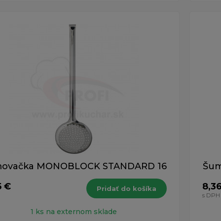
ovačka MONOBLOCK STANDARD 16
Šum
5 €
8,3
Pridať do košíka
s DPH
1 ks na externom sklade