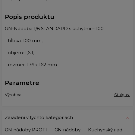
Popis produktu
GN-Nádoba 1/6 STANDARD s úchytmi – 100
- hĺbka: 100 mm,
- objem: 1,6 l,
- rozmer: 176 x 162 mm
Parametre
Výrobca
Stalgast
Zaradení v týchto kategoriách
GN nádoby PROFI
GN nádoby
Kuchynský riad