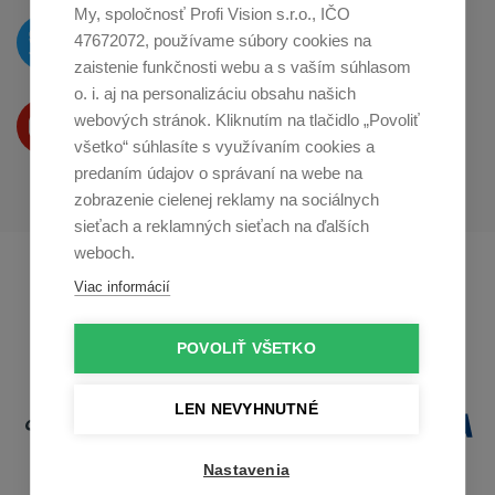
My, spoločnosť Profi Vision s.r.o., IČO
O novinkách píšeme
47672072, používame súbory cookies na
na
Twitteri
zaistenie funkčnosti webu a s vaším súhlasom
o. i. aj na personalizáciu obsahu našich
Produkty Vám predstavujeme
webových stránok. Kliknutím na tlačidlo „Povoliť
na
Youtube
všetko“ súhlasíte s využívaním cookies a
predaním údajov o správaní na webe na
zobrazenie cielenej reklamy na sociálnych
sieťach a reklamných sieťach na ďalších
weboch.
Profikuchař.cz
Profikoch.at
Viac informácií
Profiszakacs.hu
POVOLIŤ VŠETKO
LEN NEVYHNUTNÉ
Nastavenia