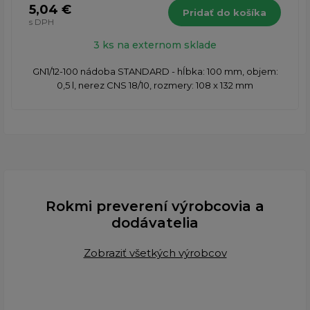
5,04 €
Pridať do košíka
s DPH
3 ks na externom sklade
GN1/12-100 nádoba STANDARD - hĺbka: 100 mm, objem:
0,5 l, nerez CNS 18/10, rozmery: 108 x 132 mm
Rokmi preverení výrobcovia a
dodávatelia
Zobraziť všetkých výrobcov