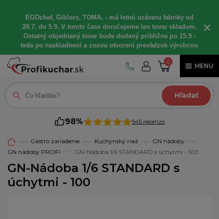
EGOchef, Giblors, TOMA, - má letnú uzáveru fabriky od
×
28.7. do 5.9. V tomto čase doručujeme len tovar skladom.
Ostatný objednaný tovar bude dodaný približne po 15.9 -
teda po naskladnení a znovu otvorení prevádzok výrobcov.
0
MENU
Hľadať
98%
545 recenzií
Gastro zariadenie
Kuchynský riad
GN nádoby
GN nádoby PROFI
GN-Nádoba 1/6 STANDARD s úchytmi - 100
GN-Nádoba 1/6 STANDARD s
úchytmi - 100