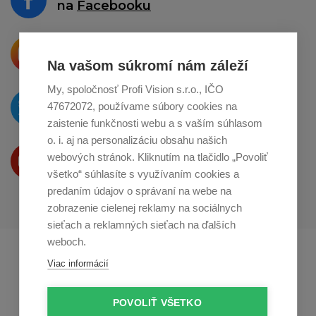
na
Facebooku
Krásne produkty si priamo hovoria
o zdieľanie na
Instagrame
Na vašom súkromí nám záleží
My, spoločnosť Profi Vision s.r.o., IČO
O novinkách píšeme
47672072, používame súbory cookies na
na
Twitteri
zaistenie funkčnosti webu a s vaším súhlasom
o. i. aj na personalizáciu obsahu našich
Produkty Vám predstavujeme
webových stránok. Kliknutím na tlačidlo „Povoliť
na
Youtube
všetko“ súhlasíte s využívaním cookies a
predaním údajov o správaní na webe na
zobrazenie cielenej reklamy na sociálnych
sieťach a reklamných sieťach na ďalších
weboch.
Profikuchař.cz
Profikoch.at
Viac informácií
Profiszakacs.hu
POVOLIŤ VŠETKO