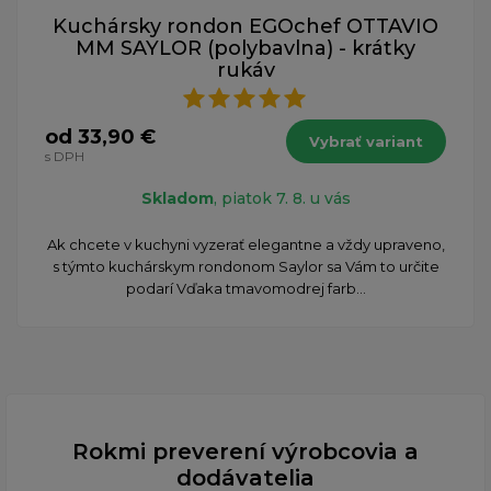
Kuchársky rondon EGOchef OTTAVIO
MM SAYLOR (polybavlna) - krátky
rukáv
od 33,90 €
Vybrať variant
s DPH
Skladom
, piatok 7. 8. u vás
Ak chcete v kuchyni vyzerať elegantne a vždy upraveno,
s týmto kuchárskym rondonom Saylor sa Vám to určite
podarí Vďaka tmavomodrej farb...
Rokmi preverení výrobcovia a
dodávatelia