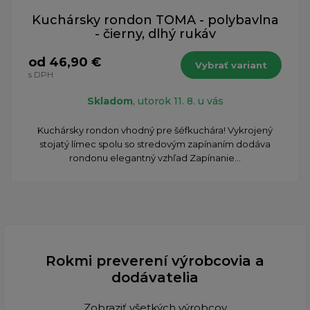
Kuchársky rondon TOMA - polybavlna
- čierny, dlhý rukáv
od 46,90 €
Vybrať variant
s DPH
Skladom
, utorok 11. 8. u vás
​Kuchársky rondon vhodný pre šéfkuchára! Vykrojený
stojatý límec spolu so stredovým zapínaním dodáva
rondonu elegantný vzhľad Zapínanie...
Rokmi preverení výrobcovia a
dodávatelia
Zobraziť všetkých výrobcov