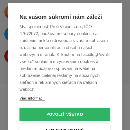
Krásne produkty si priamo hovoria
o zdieľanie na
Instagrame
Na vašom súkromí nám záleží
My, spoločnosť Profi Vision s.r.o., IČO
O novinkách píšeme
47672072, používame súbory cookies na
na
Twitteri
zaistenie funkčnosti webu a s vaším súhlasom
o. i. aj na personalizáciu obsahu našich
Produkty Vám predstavujeme
webových stránok. Kliknutím na tlačidlo „Povoliť
na
Youtube
všetko“ súhlasíte s využívaním cookies a
predaním údajov o správaní na webe na
zobrazenie cielenej reklamy na sociálnych
sieťach a reklamných sieťach na ďalších
weboch.
Profikuchař.cz
Profikoch.at
Viac informácií
Profiszakacs.hu
POVOLIŤ VŠETKO