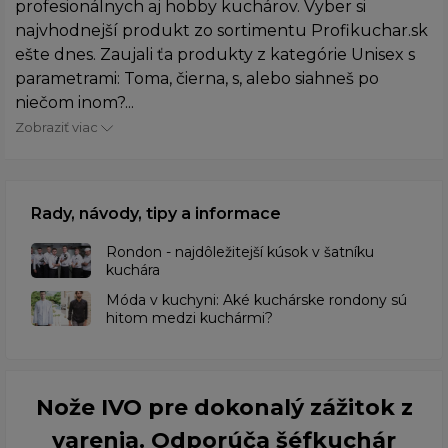
profesionálnych aj hobby kuchárov. Vyber si
najvhodnejší produkt zo sortimentu Profikuchar.sk
ešte dnes. Zaujali ťa produkty z kategórie Unisex s
parametrami: Toma, čierna, s, alebo siahneš po
niečom inom?...
Zobraziť viac
Rady, návody, tipy a informace
Rondon - najdôležitejší kúsok v šatníku
kuchára
​Móda v kuchyni: Aké kuchárske rondony sú
hitom medzi kuchármi?
Nože IVO pre dokonalý zážitok z
varenia. Odporúča šéfkuchár