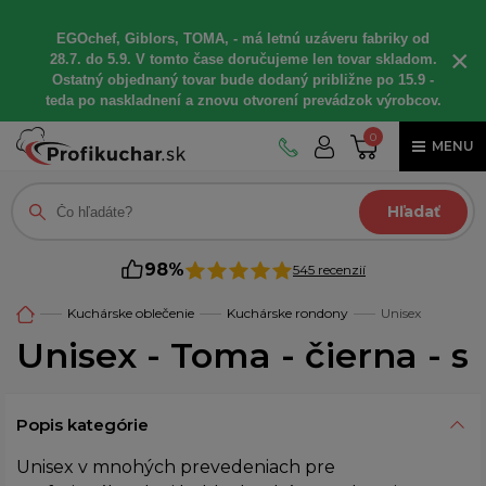
EGOchef, Giblors, TOMA, - má letnú uzáveru fabriky od
×
28.7. do 5.9. V tomto čase doručujeme len tovar skladom.
Ostatný objednaný tovar bude dodaný približne po 15.9 -
teda po naskladnení a znovu otvorení prevádzok výrobcov.
0
MENU
Hľadať
98%
545 recenzií
Kuchárske oblečenie
Kuchárske rondony
Unisex
Unisex - Toma - čierna - s
Popis kategórie
Unisex v mnohých prevedeniach pre