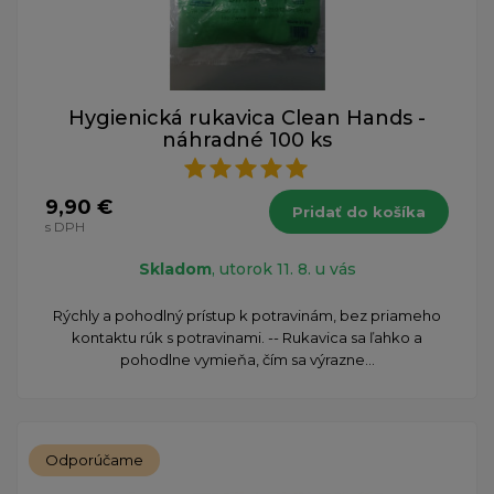
Hygienická rukavica Clean Hands -
náhradné 100 ks
9,90 €
Pridať do košíka
s DPH
Skladom
, utorok 11. 8. u vás
Rýchly a pohodlný prístup k potravinám, bez priameho
kontaktu rúk s potravinami. -- Rukavica sa ľahko a
pohodlne vymieňa, čím sa výrazne...
Odporúčame