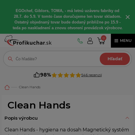
EGOchef, Giblors, TOMA, - má letnú uzáveru fabriky od
×
28.7. do 5.9. V tomto čase doručujeme len tovar skladom.
Ostatný objednaný tovar bude dodaný približne po 15.9 -
teda po naskladnení a znovu otvorení prevádzok výrobcov.
0
MENU
Hľadať
98%
546 recenzií
Clean Hands
Clean Hands
Popis výrobcu
Clean Hands - hygiena na dosah Magnetický systém