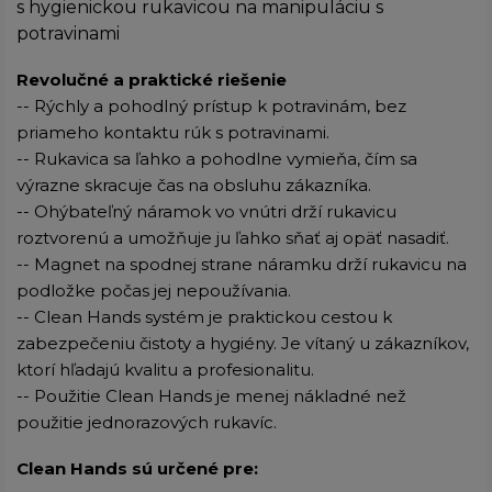
s hygienickou rukavicou na manipuláciu s
potravinami
Revolučné a praktické riešenie
-- Rýchly a pohodlný prístup k potravinám, bez
priameho kontaktu rúk s potravinami.
-- Rukavica sa ľahko a pohodlne vymieňa, čím sa
výrazne skracuje čas na obsluhu zákazníka.
-- Ohýbateľný náramok vo vnútri drží rukavicu
roztvorenú a umožňuje ju ľahko sňať aj opäť nasadiť.
-- Magnet na spodnej strane náramku drží rukavicu na
podložke počas jej nepoužívania.
-- Clean Hands systém je praktickou cestou k
zabezpečeniu čistoty a hygiény. Je vítaný u zákazníkov,
ktorí hľadajú kvalitu a profesionalitu.
-- Použitie Clean Hands je menej nákladné než
použitie jednorazových rukavíc.
Clean Hands sú určené pre: