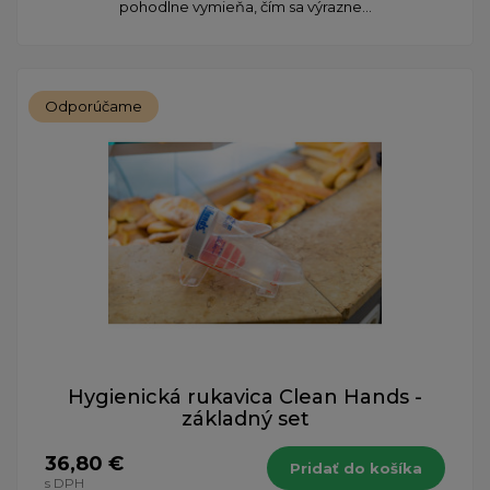
pohodlne vymieňa, čím sa výrazne...
Odporúčame
Hygienická rukavica Clean Hands -
základný set
36,80 €
Pridať do košíka
s DPH