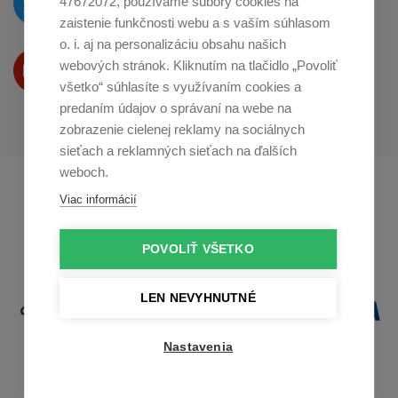
47672072, používame súbory cookies na
na
Twitteri
zaistenie funkčnosti webu a s vaším súhlasom
o. i. aj na personalizáciu obsahu našich
Produkty Vám predstavujeme
webových stránok. Kliknutím na tlačidlo „Povoliť
na
Youtube
všetko“ súhlasíte s využívaním cookies a
predaním údajov o správaní na webe na
zobrazenie cielenej reklamy na sociálnych
sieťach a reklamných sieťach na ďalších
weboch.
Profikuchař.cz
Profikoch.at
Viac informácií
Profiszakacs.hu
POVOLIŤ VŠETKO
LEN NEVYHNUTNÉ
Nastavenia