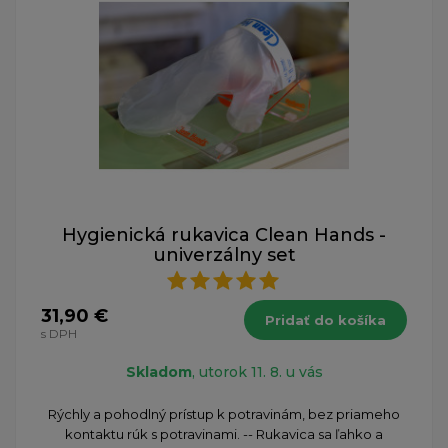
Hygienická rukavica Clean Hands -
univerzálny set
31,90 €
Pridať do košíka
s DPH
Skladom
, utorok 11. 8. u vás
Rýchly a pohodlný prístup k potravinám, bez priameho
kontaktu rúk s potravinami. -- Rukavica sa ľahko a