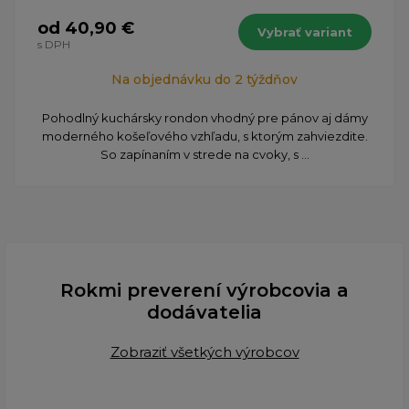
od 40,90 €
Vybrať variant
s DPH
Na objednávku do 2 týždňov
Pohodlný kuchársky rondon vhodný pre pánov aj dámy
moderného košeľového vzhľadu, s ktorým zahviezdite.
So zapínaním v strede na cvoky, s ...
Rokmi preverení výrobcovia a
dodávatelia
Zobraziť všetkých výrobcov