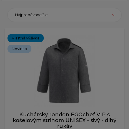
Najpredávanejšie
Vlastná výšivka
Novinka
Kuchársky rondon EGOchef VIP s
košeľovým strihom UNISEX - sivý - dlhý
rukáv