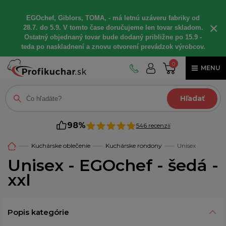
EGOchef, Giblors, TOMA, - má letnú uzáveru fabriky od
×
28.7. do 5.9. V tomto čase doručujeme len tovar skladom.
Ostatný objednaný tovar bude dodaný približne po 15.9 -
teda po naskladnení a znovu otvorení prevádzok výrobcov.
0
MENU
Hľadať
98%
546 recenzií
Kuchárske oblečenie
Kuchárske rondony
Unisex
Unisex - EGOchef - šedá -
xxl
Popis kategórie