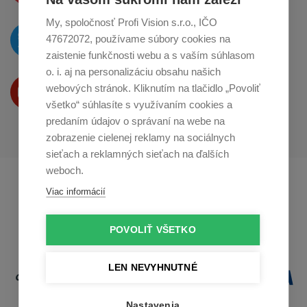
My, spoločnosť Profi Vision s.r.o., IČO
O novinkách píšeme
47672072, používame súbory cookies na
na
Twitteri
zaistenie funkčnosti webu a s vaším súhlasom
o. i. aj na personalizáciu obsahu našich
Produkty Vám predstavujeme
webových stránok. Kliknutím na tlačidlo „Povoliť
na
Youtube
všetko“ súhlasíte s využívaním cookies a
predaním údajov o správaní na webe na
zobrazenie cielenej reklamy na sociálnych
sieťach a reklamných sieťach na ďalších
weboch.
Profikuchař.cz
Profikoch.at
Viac informácií
Profiszakacs.hu
POVOLIŤ VŠETKO
LEN NEVYHNUTNÉ
Nastavenia