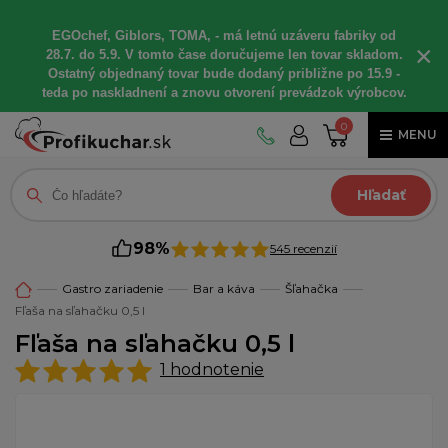
EGOchef, Giblors, TOMA, - má letnú uzáveru fabriky od
×
28.7. do 5.9. V tomto čase doručujeme len tovar skladom.
Ostatný objednaný tovar bude dodaný približne po 15.9 -
teda po naskladnení a znovu otvorení prevádzok výrobcov.
0
MENU
Hľadať
98%
545 recenzií
Gastro zariadenie
Bar a káva
Šľahačka
Fľaša na sľahačku 0,5 l
Fľaša na sľahačku 0,5 l
1
hodnotenie