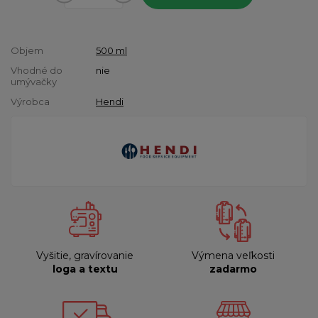
Objem
500 ml
Vhodné do
nie
umývačky
Výrobca
Hendi
Vyšitie, gravírovanie
Výmena veľkosti
loga a textu
zadarmo