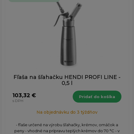
Fľaša na šľahačku HENDI PROFI LINE -
0,5 l
103,32 €
Pridať do košíka
s DPH
Na objednávku do 3 týždňov
- fľaše určené na výrobu šľahačky, krémov, omáčok a
peny - vhodné na prípravu teplých krémov do 70 °C - v