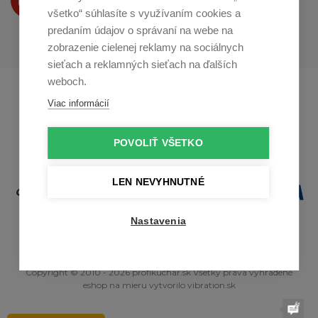
na
Youtube
všetko“ súhlasíte s využívaním cookies a
predaním údajov o správaní na webe na
zobrazenie cielenej reklamy na sociálnych
sieťach a reklamných sieťach na ďalších
weboch.
Profikuchař.cz
Profikoch.at
Viac informácií
Profiszakacs.hu
POVOLIŤ VŠETKO
LEN NEVYHNUTNÉ
Nastavenia
Copyright © 2010 - 2026 profikuchar.sk Všetky práva vyhradené
eshop na mieru
vytvorilo
vibration.sk