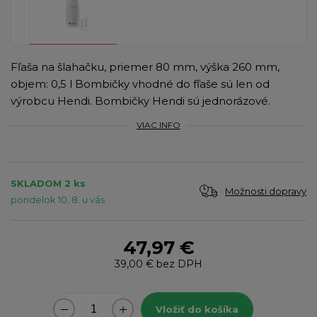
Fľaša na šlahačku, priemer 80 mm, výška 260 mm,
objem: 0,5 l Bombičky vhodné do fľaše sú len od
výrobcu Hendi. Bombičky Hendi sú jednorázové.
VIAC INFO
SKLADOM 2 ks
Možnosti dopravy
pondelok 10. 8. u vás
47,97 €
39,00 €
bez DPH
Vložiť do košíka