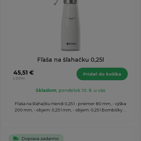
Fľaša na šľahačku 0,25l
45,51 €
Pridať do košíka
s DPH
Skladom
, pondelok 10. 8. u vás
Fľaša na šľahačku Hendi 0,25 l - priemer 80 mm, - výška
200 mm, - objem: 0,25 l mm, - objem: 0,25 l Bombičky ...
Doprava zadarmo