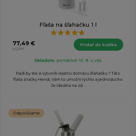
Fľaša na šľahačku 1 l
77,49 €
Pridať do košíka
s DPH
Skladom
, pondelok 10. 8. u vás
Radi by ste si vytvorili vlastnú domácu šľahačku ? Táto
fľaša značky Hendi, Vám to umožní rýchlo a jednoducho
Je ideálna na zd...
Odporúčame