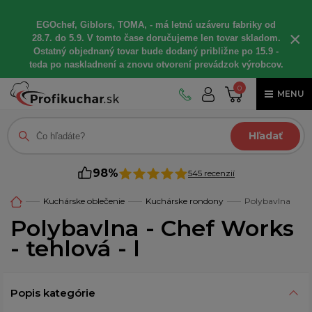
EGOchef, Giblors, TOMA, - má letnú uzáveru fabriky od
×
28.7. do 5.9. V tomto čase doručujeme len tovar skladom.
Ostatný objednaný tovar bude dodaný približne po 15.9 -
teda po naskladnení a znovu otvorení prevádzok výrobcov.
0
MENU
Hľadať
98%
545 recenzií
Kuchárske oblečenie
Kuchárske rondony
Polybavlna
Polybavlna - Chef Works
- tehlová - l
Popis kategórie