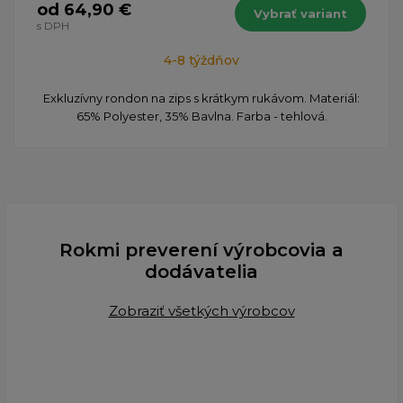
od 64,90 €
Vybrať variant
s DPH
4-8 týždňov
​Exkluzívny rondon na zips s krátkym rukávom. Materiál:
65% Polyester, 35% Bavlna. Farba - tehlová.
Rokmi preverení výrobcovia a
dodávatelia
Zobraziť všetkých výrobcov