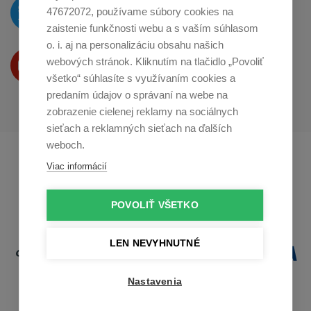
O novinkách píšeme
47672072, používame súbory cookies na
na
Twitteri
zaistenie funkčnosti webu a s vaším súhlasom
o. i. aj na personalizáciu obsahu našich
Produkty Vám predstavujeme
webových stránok. Kliknutím na tlačidlo „Povoliť
na
Youtube
všetko“ súhlasíte s využívaním cookies a
predaním údajov o správaní na webe na
zobrazenie cielenej reklamy na sociálnych
sieťach a reklamných sieťach na ďalších
weboch.
Profikuchař.cz
Profikoch.at
Viac informácií
Profiszakacs.hu
POVOLIŤ VŠETKO
LEN NEVYHNUTNÉ
Nastavenia