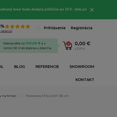
×
ednaný tovar bude dodaný približne po 15.9 - teda po
8%
Prihlásenie
Registrácia
 recenzií
0,00 €
Nakúp ešte za
100,00 €
a v
0
rámci SR máš dopravu zdarma.
s DPH
IL
BLOG
REFERENCIE
SHOWROOM
KONTAKT
y na hrnce
Pokrievka STALGAST 28 cm