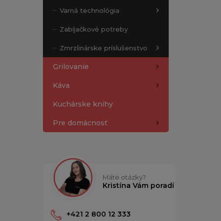
Varná technológia
Zabíjačkové potreby
Zmrzlinárske príslušenstvo
Grilovanie
Káva
Kuchárske knihy
Pre domácnosť
Máte otázky?
Kristína Vám poradí
+421 2 800 12 333