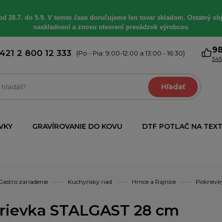
od 28.7. do 5.9. V tomto čase doručujeme len tovar skladom. Ostatný obj
naskladnení a znovu otvorení prevádzok výrobcov.
9
421 2 800 12 333
(Po - Pia: 9:00-12:00 a 13:00 - 16:30)
545
Hľadať
VKY
GRAVÍROVANIE DO KOVU
DTF POTLAČ NA TEXT
Gastro zariadenie
Kuchynský riad
Hrnce a Rajnice
Pokrievk
rievka STALGAST 28 cm