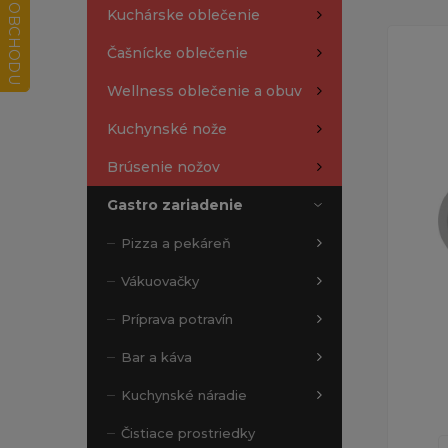
Kuchárske oblečenie
Čašnícke oblečenie
Wellness oblečenie a obuv
Kuchynské nože
Brúsenie nožov
Gastro zariadenie
Pizza a pekáreň
Vákuovačky
Príprava potravín
Bar a káva
Kuchynské náradie
Čistiace prostriedky