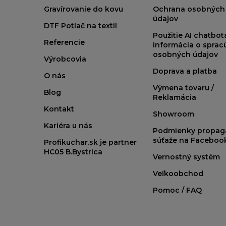
Gravírovanie do kovu
Ochrana osobných
údajov
DTF Potlač na textil
Použitie AI chatbo
Referencie
informácia o sprac
osobných údajov
Výrobcovia
Doprava a platba
O nás
Výmena tovaru /
Blog
Reklamácia
Kontakt
Showroom
Kariéra u nás
Podmienky propag
súťaže na Faceboo
Profikuchar.sk je partner
HC05 B.Bystrica
Vernostný systém
Veľkoobchod
Pomoc / FAQ