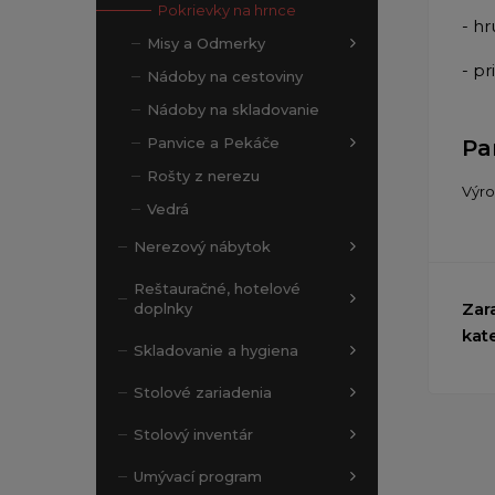
Pokrievky na hrnce
- h
Misy a Odmerky
- p
Nádoby na cestoviny
Nádoby na skladovanie
Panvice a Pekáče
Pa
Rošty z nerezu
Výr
Vedrá
Nerezový nábytok
Reštauračné, hotelové
Zar
doplnky
kat
Skladovanie a hygiena
Stolové zariadenia
Stolový inventár
Umývací program