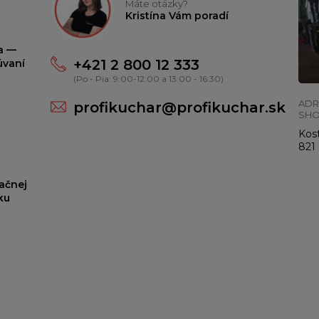
Máte otázky?
Kristína Vám poradí
ta —
+421 2 800 12 333
úvaní
(Po - Pia: 9:00-12:00 a 13:00 - 16:30)
ADR
profikuchar@profikuchar.sk
SH
Kost
821 
ačnej
ku