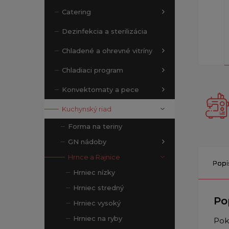
Catering
Dezinfekcia a sterilizácia
Chladené a ohrevné vitríny
Chladiaci program
Konvektomaty a pece
Kuchynský riad
Forma na teriny
GN nádoby
Hrnce a Rajnice
Popi
Hrniec nízky
Hrniec stredný
Po
Hrniec vysoký
Hrniec na ryby
Pok