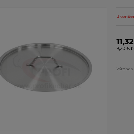
Ukončen
11,3
9,20 €
b
Výrobca