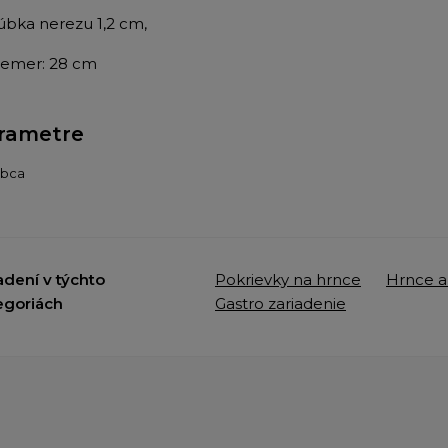
rúbka nerezu 1,2 cm,
riemer: 28 cm
rametre
obca
adení v týchto
Pokrievky na hrnce
Hrnce a
egoriách
Gastro zariadenie