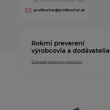
(Po - Pia: 9:00-12:00 a 13:00 - 16:30)
profikuchar@profikuchar.sk
Rokmi preverení
výrobcovia a dodávatelia
Zobraziť všetkých výrobcov