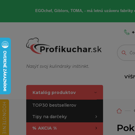
EGOchef, Giblors, TOMA, - má letnú uzáveru fabriky 
+
Nasýť svoj kulinársky inštinkt.
VÝŠI
Katalóg produktov
HODNOTENIE OBCHODU
TOP30 bestsellerov
Tipy na darčeky
Pok
%
AKCIA %