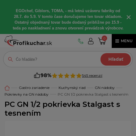
EGOchef, Giblors, TOMA, - má letnú uzáveru fabriky od
×
28.7. do 5.9. V tomto čase doručujeme len tovar skladom.
Ostatný objednaný tovar bude dodaný približne po 15.9 -
teda po naskladnení a znovu otvorení prevádzok výrobcov.
0
MENU
Hľadať
98%
545 recenzií
Gastro zariadenie
Kuchynský riad
GN nádoby
Pokrievky na GN nádoby
PC GN 1/2 pokrievka Stalgast s tesnením
PC GN 1/2 pokrievka Stalgast s
tesnením