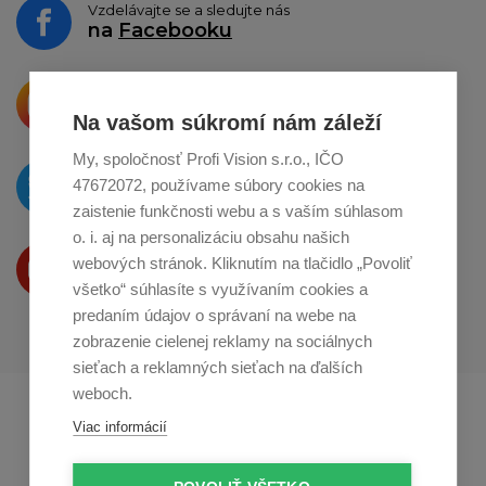
Vzdelávajte se a sledujte nás
na
Facebooku
Krásne produkty si priamo hovoria
o zdieľanie na
Instagrame
Na vašom súkromí nám záleží
My, spoločnosť Profi Vision s.r.o., IČO
O novinkách píšeme
47672072, používame súbory cookies na
na
Twitteri
zaistenie funkčnosti webu a s vaším súhlasom
o. i. aj na personalizáciu obsahu našich
Produkty Vám predstavujeme
webových stránok. Kliknutím na tlačidlo „Povoliť
na
Youtube
všetko“ súhlasíte s využívaním cookies a
predaním údajov o správaní na webe na
zobrazenie cielenej reklamy na sociálnych
sieťach a reklamných sieťach na ďalších
weboch.
Profikuchař.cz
Profikoch.at
Viac informácií
Profiszakacs.hu