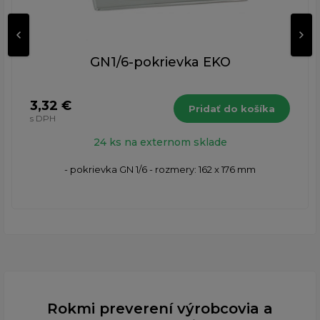
GN1/6-pokrievka EKO
3,32 €
Pridať do košíka
s DPH
24 ks na externom sklade
- pokrievka GN 1/6 - rozmery: 162 x 176 mm
Rokmi preverení výrobcovia a