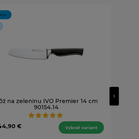
íkov
Pre fajn
Novinka
ôž na zeleninu IVO Premier 14 cm
Nô
90154.14
od 5
44,90 €
s DPH
Vybrať variant