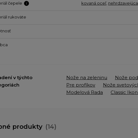
riál čepele
kovaná oceľ
,
nehrdzavejúca
riál rukoväte
tnosť
obca
adení v týchto
Nože na zeleninu
Nože podľ
egoriách
Pre profíkov
Nože svetovýc
Modelová Rada
Classic Iko
bné produkty
(14)