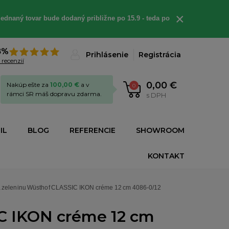
×
ednaný tovar bude dodaný približne po 15.9 - teda po
8%
Prihlásenie
Registrácia
 recenzií
0,00 €
Nakúp ešte za
100,00 €
a v
0
rámci SR máš dopravu zdarma.
s DPH
IL
BLOG
REFERENCIE
SHOWROOM
KONTAKT
 zeleninu Wüsthof CLASSIC IKON créme 12 cm 4086-0/12
C IKON créme 12 cm