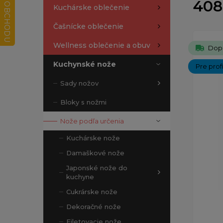
408
Kuchárske oblečenie
Čašnícke oblečenie
Wellness oblečenie a obuv
Dop
Kuchynské nože
Pre prof
Sady nožov
Bloky s nožmi
Nože podľa určenia
Kuchárske nože
Damaškové nože
Japonské nože do
kuchyne
Cukrárske nože
Dekoračné nože
Filetovacie nože