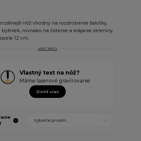
erzálnejší nôž vhodný na rozdrobenie šalotky,
 byliniek, rovnako na čistenie a krájanie zeleniny. ​
epele 12 cm.
VIAC INFO
Vlastný text na nôž?
Máme laserové gravírovanie
Zistiť viac
vanie
Vyberte prosím ...
ľ