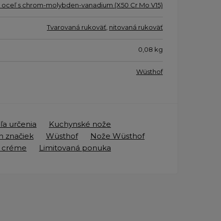
 oceľ s chrom-molybden-vanadium (X50 Cr Mo V15)
Tvarovaná rukoväť
,
nitovaná rukoväť
0,08
kg
Wüsthof
a určenia
Kuchynské nože
h značiek
Wüsthof
Nože Wüsthof
n créme
Limitovaná ponuka