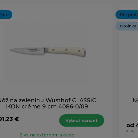
íkov
Pre prof
Novinka
Nôž na zeleninu Wüsthof CLASSIC
N
IKON créme 9 cm 4086-0/09
91,23 €
Vybrať variant
od 
H
s DPH
2 ks na externom sklade