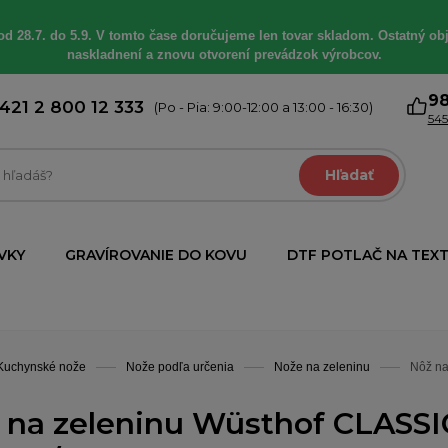
od 28.7. do 5.9. V tomto čase doručujeme len tovar skladom. Ostatný obj
naskladnení a znovu otvorení prevádzok výrobcov.
9
421 2 800 12 333
(Po - Pia: 9:00-12:00 a 13:00 - 16:30)
545
Hľadať
VKY
GRAVÍROVANIE DO KOVU
DTF POTLAČ NA TEXT
Kuchynské nože
Nože podľa určenia
Nože na zeleninu
Nôž na
 na zeleninu Wüsthof CLASSI