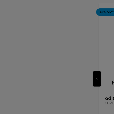
Pre prof
od 
s DP