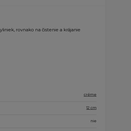
liniek, rovnako na čistenie a krájanie
créme
12 cm
nie