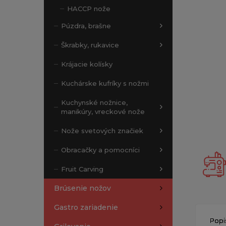
HACCP nože
Púzdra, brašne
Škrabky, rukavice
Krájacie kolísky
Kuchárske kufríky s nožmi
Kuchynské nožnice,
manikúry, vreckové nože
Nože svetových značiek
Obracačky a pomocníci
Fruit Carving
Brúsenie nožov
Gastro zariadenie
Popi