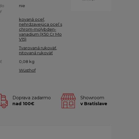
do
nie
y
kovaná oceľ
,
nehrdzavejúca oceľ s
chrom-molybden-
vanadium (X50 Cr Mo
V15)
Tvarovaná rukoväť
,
nitovaná rukoväť
ť
0,08
kg
Wüsthof
Doprava zadarmo
Showroom
nad 100€
v Bratislave