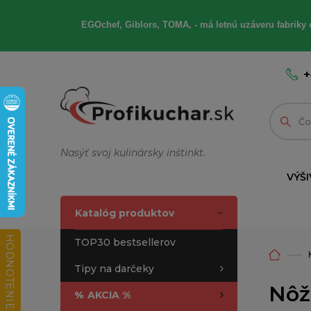
EGOchef, Giblors, TOMA, - má letnú uzáveru fabriky 
+
Nasýť svoj kulinársky inštinkt.
VÝŠI
Katalóg produktov
HODNOTENIE OBCHODU
TOP30 bestsellerov
Tipy na darčeky
Nôž
%
AKCIA %