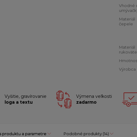
Vhodné 
umývačk
Materiál
čepele
Materiál
rukoväte
Hmotnos
Výrobca
Vyšitie, gravírovanie
Výmena veľkosti
loga a textu
zadarmo
s produktu a parametre
Podobné produkty
(14)