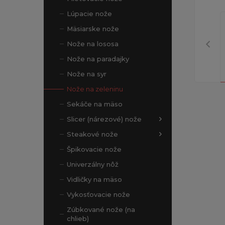
Lúpacie nože
Mäsiarske nože
Nože na lososa
Nože na paradajky
Nože na syr
Nože na zeleninu
Sekáče na mäso
Slicer (nárezové) nože
Steakové nože
Špikovacie nože
Univerzálny nôž
Vidličky na mäso
Vykosťovacie nože
Zúbkované nože (na
chlieb)