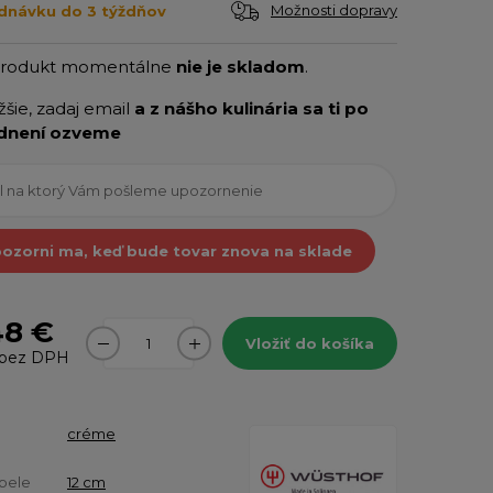
Možnosti dopravy
dnávku do 3 týždňov
produkt momentálne
nie je skladom
.
ižšie, zadaj email
a z nášho kulinária sa ti po
dnení ozveme
ozorni ma, keď bude tovar znova na sklade
48 €
Vložiť do košíka
bez DPH
créme
pele
12 cm