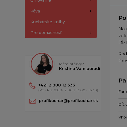
Grilovanie
Káva
Po
Kuchárske knihy
Naju
Pre domácnosť
zele
Dĺž
Rada
Pre
Máte otázky?
Kristína Vám poradí
Pa
+421 2 800 12 333
(Po - Pia: 9:00-12:00 a 13:00 - 16:30)
Farb
profikuchar@profikuchar.sk
Dĺžk
Vho