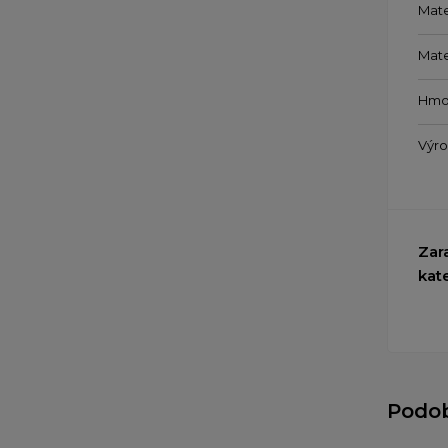
Mate
Mate
Hmo
Výr
Zar
kat
Podo