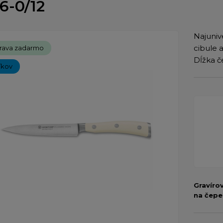
6-0/12
Najuniv
cibule a
rava zadarmo
Dĺžka č
íkov
Gravíro
na čepe