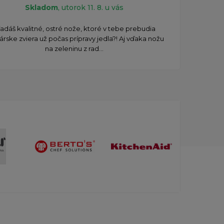
Skladom
, utorok 11. 8. u vás
Potr
adáš kvalitné, ostré nože, ktoré v tebe prebudia
Tak te
nárske zviera už počas prípravy jedla?! Aj vďaka nožu
na zeleninu z rad...