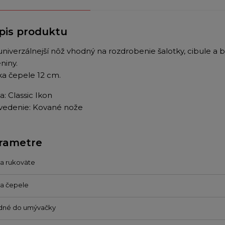
pis produktu
niverzálnejší nôž vhodný na rozdrobenie šalotky, cibule a by
niny.
ka čepele 12 cm.
: Classic Ikon
vedenie: Kované nože
rametre
a rukoväte
a čepele
dné do umývačky