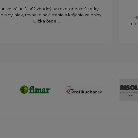
juniverzálnejší nôž vhodný na rozdrobenie šalotky,
le a byliniek, rovnako na čistenie a krájanie zeleniny. ​
Hľ
Dĺžka čepel...
kuli