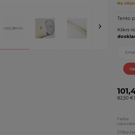
Na obje
Tento 
Klikni n
doskla
Up
101,
82,50 €
Farba
rukoväte
Dĺžka če