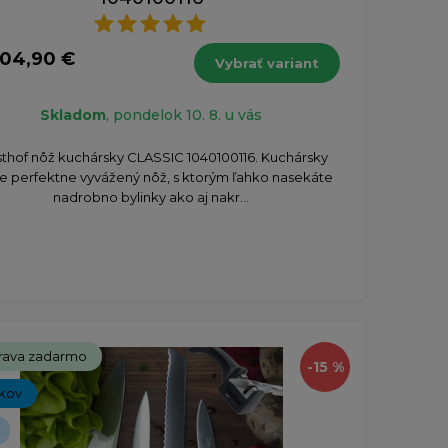
104,90 €
Vybrať variant
Skladom
, pondelok 10. 8. u vás
thof nôž kuchársky CLASSIC 1040100116. Kuchársky
je perfektne vyvážený nôž, s ktorým ľahko nasekáte
nadrobno bylinky ako aj nakr...
rava zadarmo
-15 %
íkov