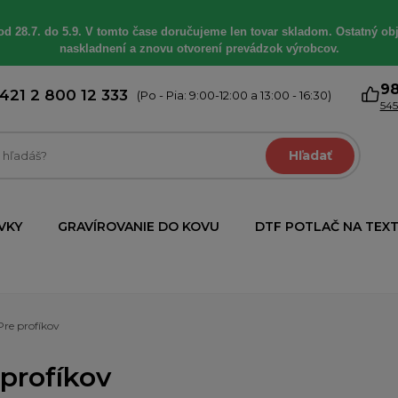
od 28.7. do 5.9. V tomto čase doručujeme len tovar skladom. Ostatný obj
naskladnení a znovu otvorení prevádzok výrobcov.
9
421 2 800 12 333
(Po - Pia: 9:00-12:00 a 13:00 - 16:30)
545
Hľadať
VKY
GRAVÍROVANIE DO KOVU
DTF POTLAČ NA TEXT
Pre profíkov
 profíkov