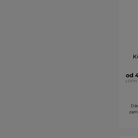
K
od 
s DPH
​Dá
zami