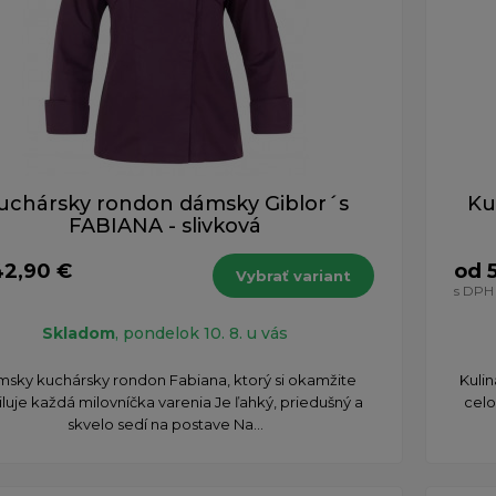
uchársky rondon dámsky Giblor´s
Ku
FABIANA - slivková
42,90 €
od 
Vybrať variant
s DPH
Skladom
, pondelok 10. 8. u vás
msky kuchársky rondon Fabiana, ktorý si okamžite
Kulin
luje každá milovníčka varenia Je ľahký, priedušný a
celo
skvelo sedí na postave Na...