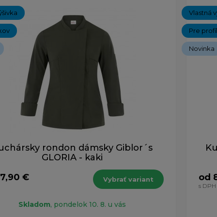
ýšivka
Vlastná v
kov
Pre prof
Novinka
uchársky rondon dámsky Giblor´s
Ku
GLORIA - kaki
7,90 €
od 
Vybrať variant
s DPH
Skladom
, pondelok 10. 8. u vás