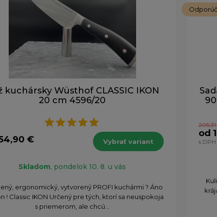
Odporú
ž kuchársky Wüsthof CLASSIC IKON
Sad
20 cm 4596/20
90
205,31
od 
54,90 €
Vybrať variant
s DPH
Skladom
, pondelok 10. 8. u vás
​Ku
ený, ergonomický, vytvorený PROFI kuchármi ? Áno
krá
on ! Classic IKON Určený pre tých, ktorí sa neuspokoja
s priemerom, ale chcú...