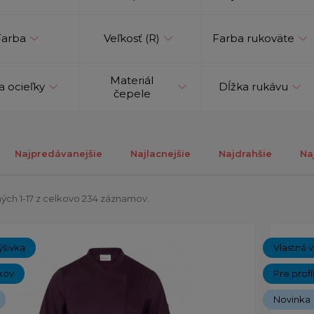
Farba
Veľkosť (R)
Farba rukoväte
Materiál
a ocieľky
Dĺžka rukávu
čepele
Najpredávanejšie
Najlacnejšie
Najdrahšie
Na
ých 1-17 z celkovo 234 záznamov.
ýšivka
Vlastná v
kov
Pre prof
Novinka