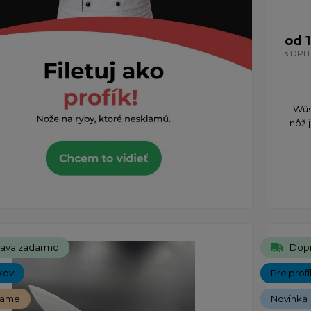
od 
s DPH
Wüs
nôž 
ava zadarmo
Dop
kov
Pre prof
čame
Novinka