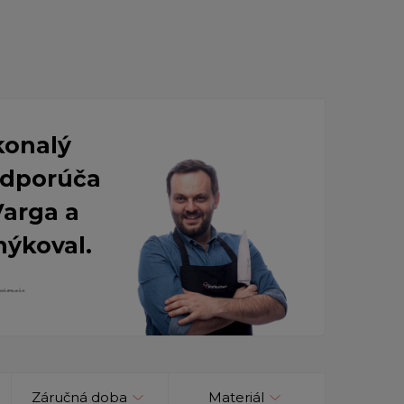
konalý
 Odporúča
Varga a
nýkoval.
Záručná doba
Materiál