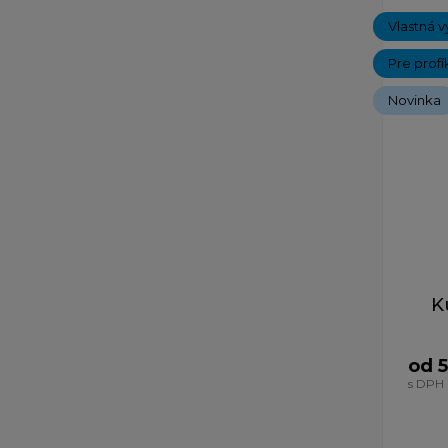
Vlastná v
Pre profí
Novinka
K
od 5
s DPH