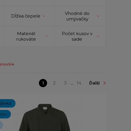
Vhodné do
Dĺžka čepele
umývačky
Materiál
Počet kusov v
rukoväte
sade
jnovšie
1
2
3
...
14
Ďalší
ýšivka
íkov