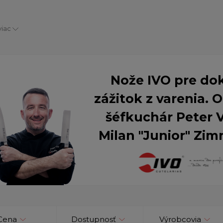
viac
Nože IVO pre do
zážitok z varenia.
šéfkuchár Peter 
Milan "Junior" Zim
Cena
Dostupnosť
Výrobcovia