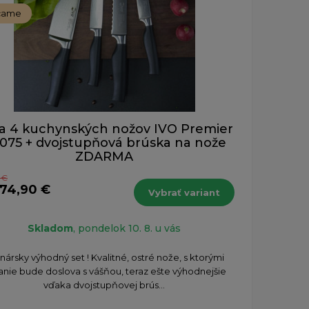
čame
a 4 kuchynských nožov IVO Premier
075 + dvojstupňová brúska na nože
ZDARMA
 €
174,90 €
Vybrať variant
Skladom
, pondelok 10. 8. u vás
linársky výhodný set ! Kvalitné, ostré nože, s ktorými
janie bude doslova s vášňou, teraz ešte výhodnejšie
vďaka dvojstupňovej brús...