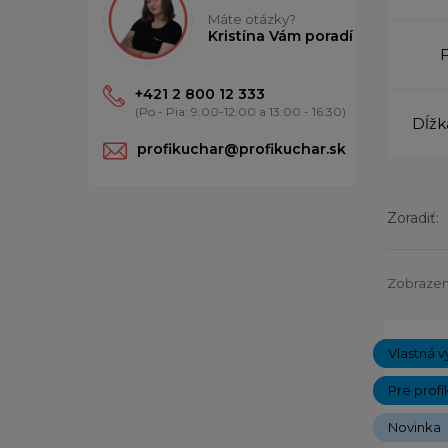
Máte otázky?
Kristína Vám poradí
+421 2 800 12 333
(Po - Pia: 9:00-12:00 a 13:00 - 16:30)
Dĺžk
profikuchar@profikuchar.sk
Zoradiť:
Zobrazen
Vlastná v
Pre profí
Novinka