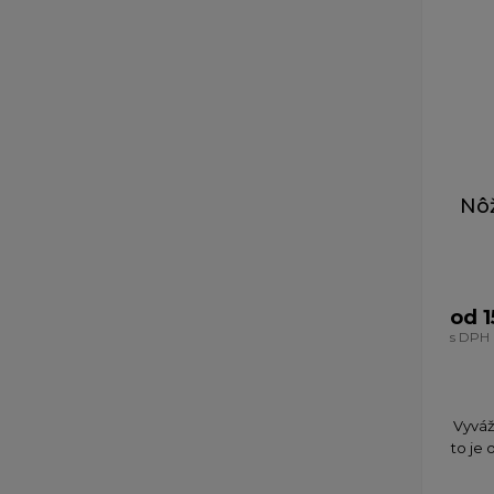
Nô
od 1
s DPH
Vyváž
to je 