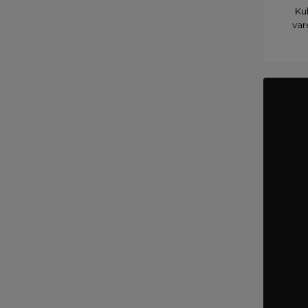
Kul
var