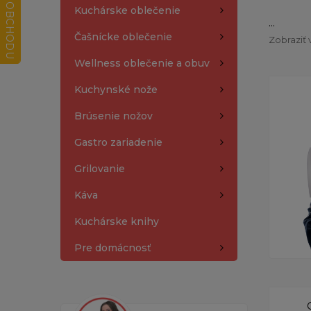
Kuchárske oblečenie
...
Čašnícke oblečenie
Zobraziť 
Wellness oblečenie a obuv
Kuchynské nože
Brúsenie nožov
Gastro zariadenie
Grilovanie
Káva
Kuchárske knihy
Pre domácnosť