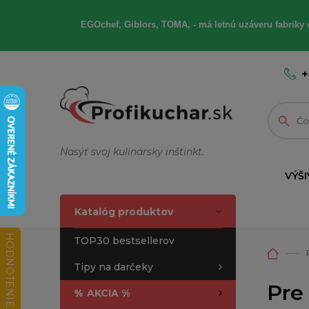
EGOchef, Giblors, TOMA, - má letnú uzáveru fabriky 
+
Nasýť svoj kulinársky inštinkt.
VÝŠI
Katalóg produktov
HODNOTENIE OBCHODU
TOP30 bestsellerov
Tipy na darčeky
Pre
%
AKCIA %