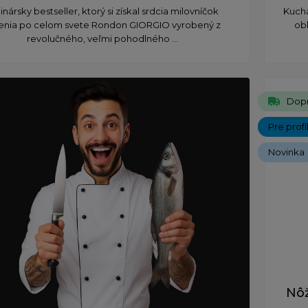
inársky bestseller, ktorý si získal srdcia milovníčok
Kuchá
enia po celom svete Rondon GIORGIO vyrobený z
obl
revolučného, veľmi pohodlného ...
Dop
Pre prof
Novinka
Nôž