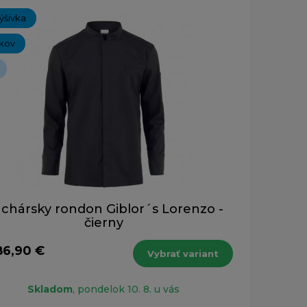
ýšivka
íkov
chársky rondon Giblor´s Lorenzo -
čierny
86,90 €
Vybrať variant
Skladom
, pondelok 10. 8. u vás