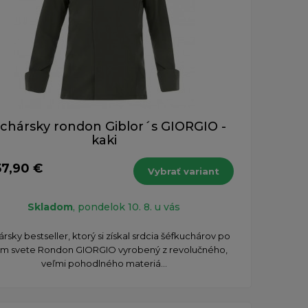
chársky rondon Giblor´s GIORGIO -
kaki
57,90 €
Vybrať variant
Skladom
, pondelok 10. 8. u vás
ársky bestseller, ktorý si získal srdcia šéfkuchárov po
m svete Rondon GIORGIO vyrobený z revolučného,
veľmi pohodlného materiá...