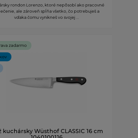
rsky rondon Lorenzo, ktoré nepôsobí ako pracovné
ečenie, ale zároveň spĺňa všetko, čo potrebuješ a
vďaka čomu vynikneš vo svojej ...
rava zadarmo
íkov
 kuchársky Wüsthof CLASSIC 16 cm
1040100116