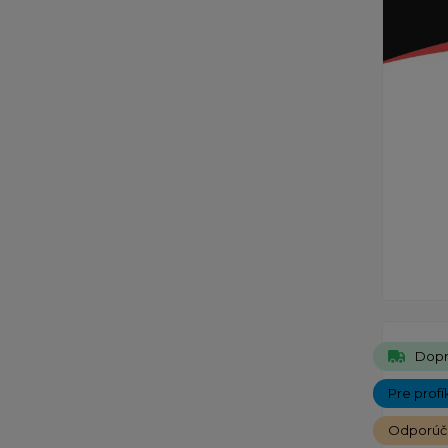
Dopr
Pre profí
Odporú