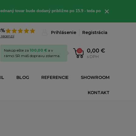
×
ednaný tovar bude dodaný približne po 15.9 - teda po
8%
Prihlásenie
Registrácia
 recenzií
0,00 €
Nakúp ešte za
100,00 €
a v
0
rámci SR máš dopravu zdarma.
s DPH
IL
BLOG
REFERENCIE
SHOWROOM
KONTAKT