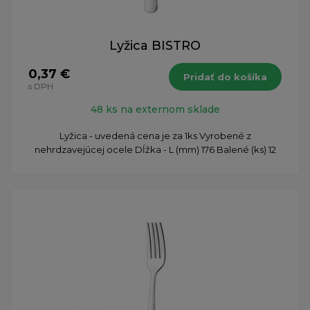
Lyžica BISTRO
0,37 €
Pridať do košíka
s DPH
48 ks na externom sklade
Lyžica - uvedená cena je za 1ks Vyrobené z
nehrdzavejúcej ocele Dĺžka - L (mm) 176 Balené (ks) 12