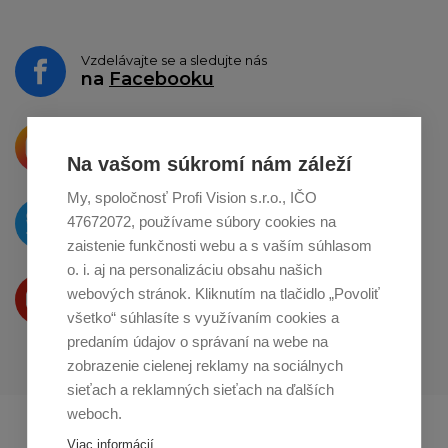
Vzdelávajte se a sledujte nás
na
Facebooku
Krásne produkty si priamo hovoria
o zdieľanie na
Instagrame
Na vašom súkromí nám záleží
My, spoločnosť Profi Vision s.r.o., IČO
O novinkách píšeme
47672072, používame súbory cookies na
na
Twitteri
zaistenie funkčnosti webu a s vaším súhlasom
o. i. aj na personalizáciu obsahu našich
Produkty Vám predstavujeme
webových stránok. Kliknutím na tlačidlo „Povoliť
na
Youtube
všetko“ súhlasíte s využívaním cookies a
predaním údajov o správaní na webe na
zobrazenie cielenej reklamy na sociálnych
sieťach a reklamných sieťach na ďalších
weboch.
Profikuchař.cz
Profikoch.at
Viac informácií