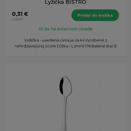
Lyžička BISTRO
0,31 €
Pridať do košíka
s DPH
10 ks na externom sklade
Vidlička - uvedená cena je za ks Vyrobené z
nehrdzavejúcej ocele Dĺžka - L (mm) 176 Balené (ks) 12