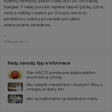
Kvalitný nerezový príbor z radu BISTRO od značky
Stalgast. V našej ponuke nájdete čajové lyžičky, lyžice,
nože a vidličky v balení po 12 kusov, ktoré sú
perfektnou voľbou pri zariaďovaní vášho
stravovacieho zariadenia.
...
Zobraziť viac
Rady, návody, tipy a informace
​Plán HACCP prináša prevádzkovateľom
povinnosti aj výhody
Ako vylepšiť manažment v kuchyni? Alfou a
omegou je dobrý tím
​Ako sa (ne)bohatne na obedových menu