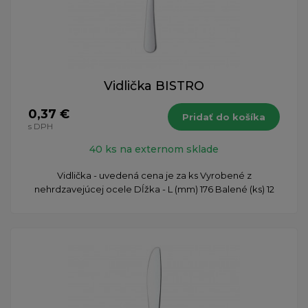
Vidlička BISTRO
0,37 €
Pridať do košíka
s DPH
40 ks na externom sklade
Vidlička - uvedená cena je za ks Vyrobené z
nehrdzavejúcej ocele Dĺžka - L (mm) 176 Balené (ks) 12