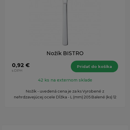
Nožík BISTRO
0,92 €
Pridať do košíka
s DPH
42 ks na externom sklade
Nožík - uvedená cena je za ks Vyrobené z
nehrdzavejúcej ocele Dĺžka - L (mm) 205 Balené (ks) 12