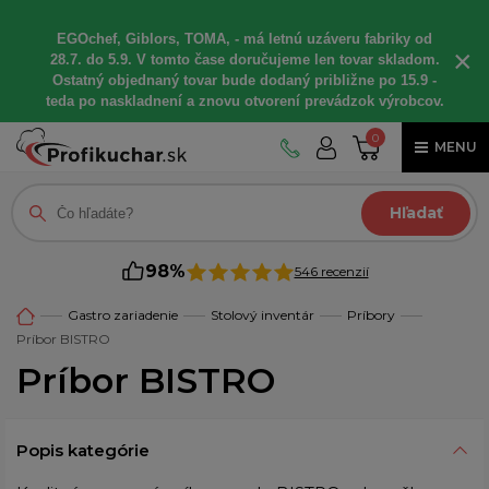
EGOchef, Giblors, TOMA, - má letnú uzáveru fabriky od
×
28.7. do 5.9. V tomto čase doručujeme len tovar skladom.
Ostatný objednaný tovar bude dodaný približne po 15.9 -
teda po naskladnení a znovu otvorení prevádzok výrobcov.
0
MENU
Hľadať
98%
546 recenzií
Gastro zariadenie
Stolový inventár
Príbory
Príbor BISTRO
Príbor BISTRO
Popis kategórie