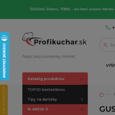
EGOchef, Giblors, TOMA, - má letnú uzáveru fabriky 
+
Nasýť svoj kulinársky inštinkt.
VÝŠI
Katalóg produktov
HODNOTENIE OBCHODU
TOP30 bestsellerov
Tipy na darčeky
GUS
%
AKCIA %