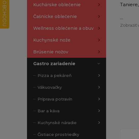
Taniere
Kuchárske oblečenie
Čašnícke oblečenie
...
Zobraziť 
Wellness oblečenie a obuv
Kuchynské nože
Brúsenie nožov
Gastro zariadenie
Pizza a pekáreň
Vákuovačky
Príprava potravín
Bar a káva
Kuchynské náradie
Čistiace prostriedky