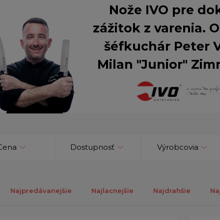
Nože IVO pre do
zážitok z varenia.
šéfkuchár Peter 
Milan "Junior" Zim
Cena
Dostupnosť
Výrobcovia
Najpredávanejšie
Najlacnejšie
Najdrahšie
Na