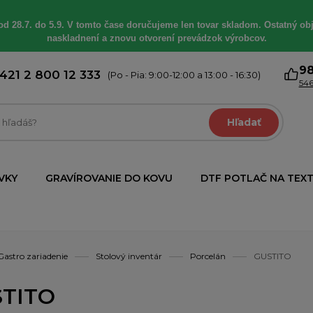
od 28.7. do 5.9. V tomto čase doručujeme len tovar skladom. Ostatný obj
naskladnení a znovu otvorení prevádzok výrobcov.
9
421 2 800 12 333
(Po - Pia: 9:00-12:00 a 13:00 - 16:30)
546
Hľadať
VKY
GRAVÍROVANIE DO KOVU
DTF POTLAČ NA TEXT
Gastro zariadenie
Stolový inventár
Porcelán
GUSTITO
TITO