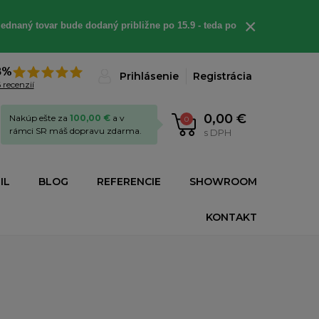
×
ednaný tovar bude dodaný približne po 15.9 - teda po
8%
Prihlásenie
Registrácia
 recenzií
0,00 €
Nakúp ešte za
100,00 €
a v
0
rámci SR máš dopravu zdarma.
s DPH
IL
BLOG
REFERENCIE
SHOWROOM
KONTAKT