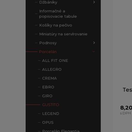
Zobrazen
Džbániky
Informačné a
popisovacie tabule
Košíky na pečivo
Miniatúry na servírovanie
Podnosy
Porcelán
ALL FIT ONE
ALLEGRO
CREMA
EBRO
Tes
GIRO
GUSTITO
8,2
s DPH
LEGEND
OPUS
Porcelán Elegantia