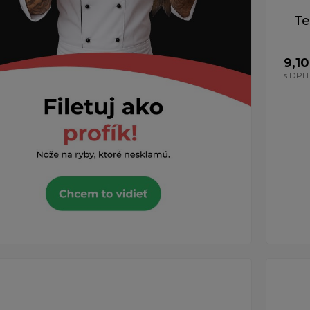
Te
9,10
s DPH