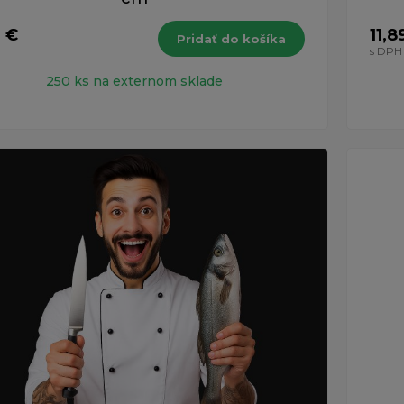
 €
11,8
Pridať do košíka
s DPH
250 ks na externom sklade