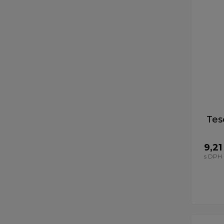
Tes
9,21
s DPH