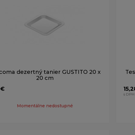
coma dezertný tanier GUSTITO 20 x
Tes
20 cm
 €
15,2
s DPH
Momentálne nedostupné