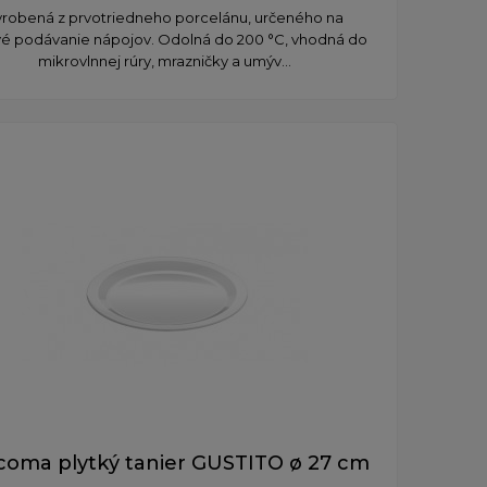
yrobená z prvotriedneho porcelánu, určeného na
vé podávanie nápojov. Odolná do 200 °C, vhodná do
mikrovlnnej rúry, mrazničky a umýv...
coma plytký tanier GUSTITO ø 27 cm