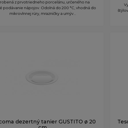
robená z prvotriedneho porcelánu, určeného na
V
vé podávanie nápojov. Odolná do 200 °C, vhodná do
štýlo
mikrovlnnej rúry, mrazničky a umýv...
coma dezertný tanier GUSTITO ø 20
Tes
cm