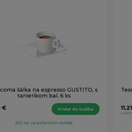
ých 1-8 z celkovo 8 záznamov.
coma šálka na espresso GUSTITO, s
Tes
tanierikom bal. 6 ks
0 €
11,2
Pridať do košíka
s DPH
250 ks na externom sklade