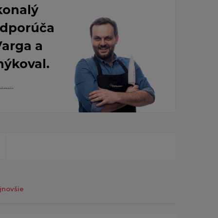
konalý
 Odporúča
Varga a
nýkoval.
jnovšie