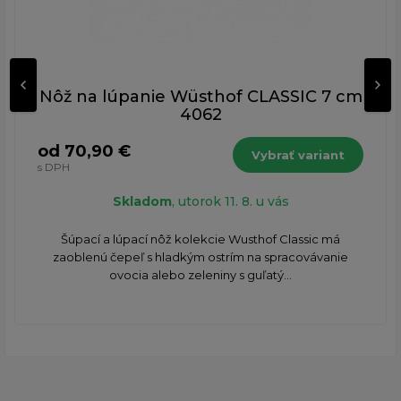
Nôž na lúpanie Wüsthof CLASSIC 7 cm
4062
od 70,90 €
Vybrať variant
s DPH
Skladom
, utorok 11. 8. u vás
Šúpací a lúpací nôž kolekcie Wusthof Classic má
zaoblenú čepeľ s hladkým ostrím na spracovávanie
ovocia alebo zeleniny s guľatý...