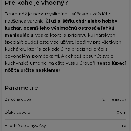
Pre koho je vhodný?
Tento nôž je neodmysliteľnou súčasťou každého
nadšenca varenia.
Či už si šéfkuchár alebo hobby
kuchár, oceníš jeho výnimočnú ostrosť a ľahkú
manipuláciu
, vďaka ktorej si prípravu kulinárskych
špecialít budeš ešte viac užívať. Ideálny pre všetkých
kuchárov, ktorí si zakladajú na precíznej práci s
dokonalými pomôckami. Ak chceš posunúť svoje
kuchynské umenie na ešte vyššiu úroveň,
tento lúpací
nôž ťa určite nesklame!
Parametre
Záručná doba
24 mesiacov
Dĺžka čepele
10 cm
Vhodné do umývačky
nie