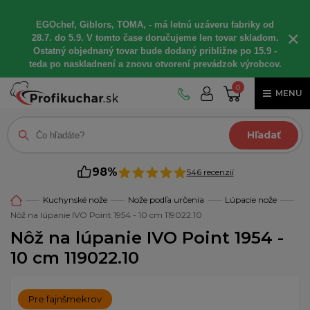
EGOchef, Giblors, TOMA, - má letnú uzáveru fabriky od
×
28.7. do 5.9. V tomto čase doručujeme len tovar skladom.
Ostatný objednaný tovar bude dodaný približne po 15.9 -
teda po naskladnení a znovu otvorení prevádzok výrobcov.
0
MENU
Hľadať
98%
546 recenzií
Kuchynské nože
Nože podľa určenia
Lúpacie nože
Nôž na lúpanie IVO Point 1954 - 10 cm 119022.10
Nôž na lúpanie IVO Point 1954 -
10 cm 119022.10
Pre fajnšmekrov