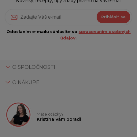
Novinky, recepty, tipy a rady priamo na Váš e-mail
Prihlásiť sa
Odoslaním e-mailu súhlasíte so
spracovaním osobných
údajov.
O SPOLOČNOSTI
O NÁKUPE
Máte otázky?
Kristína Vám poradí