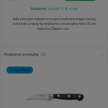
Skladom
, utorok 11. 8. u vás
Nôž s ktorým môžeš vo svojom kulináriu krájať naozaj
čokoľvek a nikdy ťa nesklame Univerzálny nôž s 15 cm
čepeľou Čepeľ z vys...
Podobné produkty
(12)
Pre profíkov