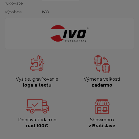
rukoväte
Výrobca
IVO
Vyšitie, gravírovanie
Výmena veľkosti
loga a textu
zadarmo
Doprava zadarmo
Showroom
nad 100€
v Bratislave