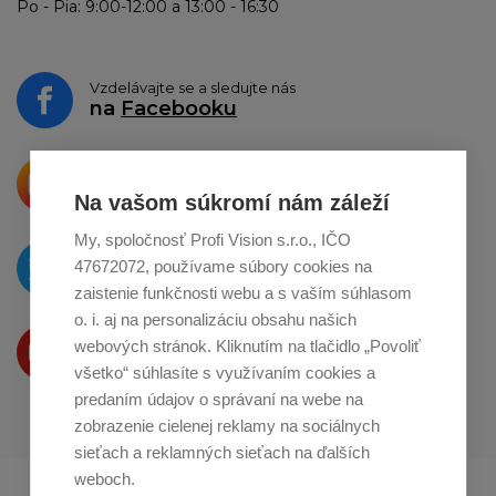
Po - Pia: 9:00-12:00 a 13:00 - 16:30
Vzdelávajte se a sledujte nás
na
Facebooku
Krásne produkty si priamo hovoria
o zdieľanie na
Instagrame
Na vašom súkromí nám záleží
My, spoločnosť Profi Vision s.r.o., IČO
O novinkách píšeme
47672072, používame súbory cookies na
na
Twitteri
zaistenie funkčnosti webu a s vaším súhlasom
o. i. aj na personalizáciu obsahu našich
Produkty Vám predstavujeme
webových stránok. Kliknutím na tlačidlo „Povoliť
na
Youtube
všetko“ súhlasíte s využívaním cookies a
predaním údajov o správaní na webe na
zobrazenie cielenej reklamy na sociálnych
sieťach a reklamných sieťach na ďalších
weboch.
Profikuchař.cz
Profikoch.at