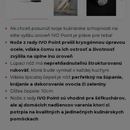
Ak chceš posunúť svoje kulinárske schopnosti na
ešte vyššiu úroveň IVO Point je práve pre teba!
Nože z rady IVO Point prešli kryogénnou úpravou
ocele, vďaka čomu sa ich ostrosť a životnosť
zvýšila na úplne inú úroveň
Lúpaci nôž má
neprehliadnuteľnú štrukturovanú
rukoväť
, ktorá bude vynikať v každej kuchyni
Vďaka špicatej čepeli je nôž
perfetkný na šúpanie,
krájanie a dekorovanie ovocia či zeleniny
Dĺžka čepele: 10cm
Nože z rady
IVO Point sú vhodné pre šéfkuchárov,
ale aj domácich nadšencov varenia ktorí si
potrpia na kvalitných a jedinečných kulinárskych
pomôckach