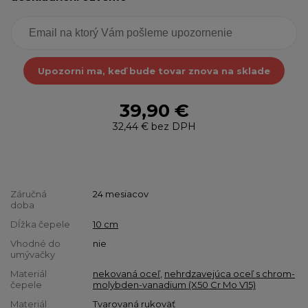
Upozorni ma, keď bude tovar znova na sklade
39,90 €
32,44 €
bez DPH
Záručná
24 mesiacov
doba
Dĺžka čepele
10 cm
Vhodné do
nie
umývačky
Materiál
nekovaná oceľ
,
nehrdzavejúca oceľ s chrom-
čepele
molybden-vanadium (X50 Cr Mo V15)
Materiál
Tvarovaná rukoväť