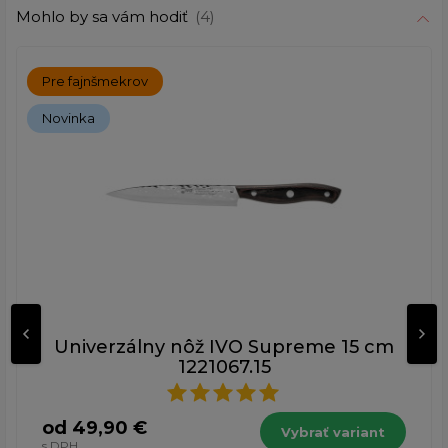
Mohlo by sa vám hodiť
(4)
Pre fajnšmekrov
Novinka
Univerzálny nôž IVO Supreme 15 cm
1221067.15
od 49,90 €
Vybrať variant
s DPH