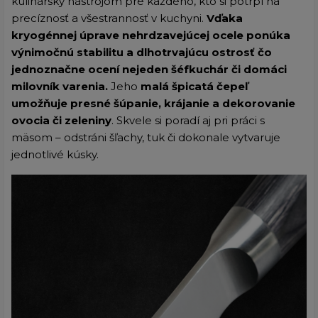
kulinársky nástrojom pre každého, kto si potrpí na
precíznosť a všestrannosť v kuchyni.
Vďaka
kryogénnej úprave nehrdzavejúcej ocele ponúka
výnimočnú stabilitu a dlhotrvajúcu ostrosť čo
jednoznačne ocení nejeden šéfkuchár či domáci
milovník varenia.
Jeho
malá špicatá čepeľ
umožňuje presné šúpanie, krájanie a dekorovanie
ovocia či zeleniny
. Skvele si poradí aj pri práci s
mäsom – odstráni šľachy, tuk či dokonale vytvaruje
jednotlivé kúsky.