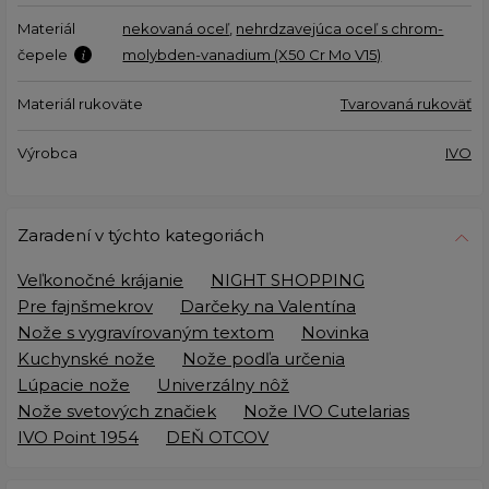
Materiál
nekovaná oceľ
,
nehrdzavejúca oceľ s chrom-
čepele
molybden-vanadium (X50 Cr Mo V15)
Materiál rukoväte
Tvarovaná rukoväť
Výrobca
IVO
Zaradení v týchto kategoriách
Veľkonočné krájanie
NIGHT SHOPPING
Pre fajnšmekrov
Darčeky na Valentína
Nože s vygravírovaným textom
Novinka
Kuchynské nože
Nože podľa určenia
Lúpacie nože
Univerzálny nôž
Nože svetových značiek
Nože IVO Cutelarias
IVO Point 1954
DEŇ OTCOV