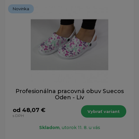
Novinka
Profesionálna pracovná obuv Suecos
Oden - Liv
od 48,07 €
Vybrať variant
s DPH
Skladom
, utorok 11. 8. u vás