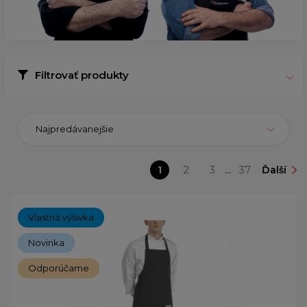
Filtrovať produkty
Najpredávanejšie
1
2
3
...
37
Ďalší
Vlastná výšivka
Novinka
Odporúčame