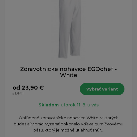
Zdravotnícke nohavice EGOchef -
White
od 23,90 €
Vybrať variant
s DPH
Skladom
, utorok 11. 8. u vás
​Obľúbené zdravotnícke nohavice White, v ktorých
budeš aj v práci vyzerať dokonalo Vďaka gumičkovému
pásu, ktorý je možné utiahnuť šnúr...