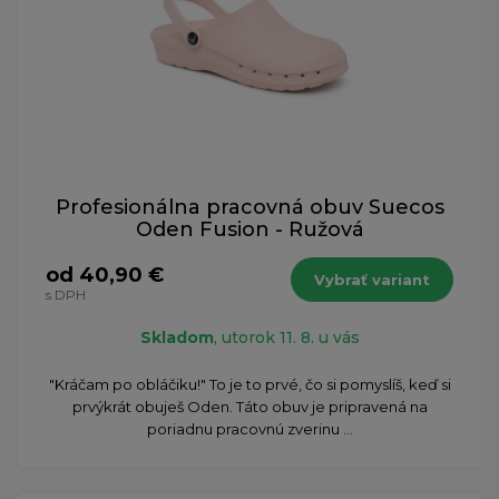
Profesionálna pracovná obuv Suecos
Oden Fusion - Ružová
od 40,90 €
Vybrať variant
s DPH
Skladom
, utorok 11. 8. u vás
​"Kráčam po obláčiku!" To je to prvé, čo si pomyslíš, keď si
prvýkrát obuješ Oden. Táto obuv je pripravená na
poriadnu pracovnú zverinu ...