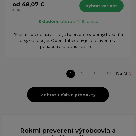
od 48,07 €
Vybrať variant
s DPH
Skladom
, utorok 11. 8. u vás
​"Kráčam po obláčiku!" To je to prvé, čo si pomyslíš, keď si
prvýkrát obuješ Oden. Táto obuv je pripravená na
poriadnu pracovnú zverinu ...
1
2
3
...
37
Ďalší
Zobraziť ďalšie produkty
Rokmi preverení výrobcovia a