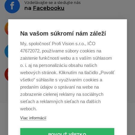
Vzdelávajte se a sledujte nás
na
Facebooku
Krásne produkty si priamo hovoria
o zdieľanie na
Instagrame
Na vašom súkromí nám záleží
My, spoločnosť Profi Vision s.r.o., IČO
O novinkách píšeme
47672072, používame súbory cookies na
na
Twitteri
zaistenie funkčnosti webu a s vaším súhlasom
o. i. aj na personalizáciu obsahu našich
Produkty Vám predstavujeme
webových stránok. Kliknutím na tlačidlo „Povoliť
na
Youtube
všetko“ súhlasíte s využívaním cookies a
predaním údajov o správaní na webe na
zobrazenie cielenej reklamy na sociálnych
sieťach a reklamných sieťach na ďalších
weboch.
Profikuchař.cz
Profikoch.at
Viac informácií
Profiszakacs.hu
POVOLIŤ VŠETKO