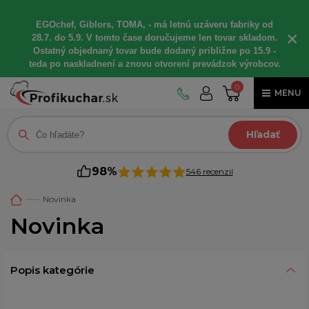
EGOchef, Giblors, TOMA, - má letnú uzáveru fabriky od
×
28.7. do 5.9. V tomto čase doručujeme len tovar skladom.
Ostatný objednaný tovar bude dodaný približne po 15.9 -
teda po naskladnení a znovu otvorení prevádzok výrobcov.
0
MENU
Hľadať
98%
546 recenzií
Novinka
Novinka
Popis kategórie