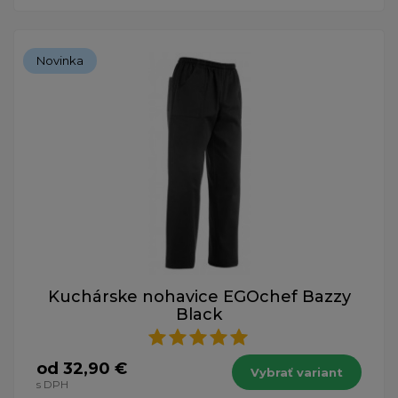
Novinka
Kuchárske nohavice EGOchef Bazzy
Black
od 32,90 €
Vybrať variant
s DPH