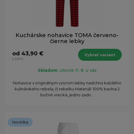
Kuchárske nohavice TOMA červeno-
čierne lebky
od 43,90 €
Vybrať variant
s DPH
Skladom
, utorok 11. 8. u vás
​Nohavice s originálnym vzorom lebky nadchnú každého
kulinárskeho rebela, či rebelku Materiál: 100% bavlna 2
bočné vrecká, jedno zadn...
Novinka