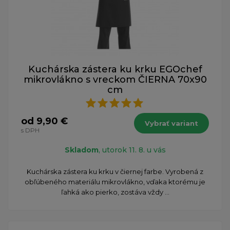
Kuchárska zástera ku krku EGOchef
mikrovlákno s vreckom ČIERNA 70x90
cm
od 9,90 €
Vybrať variant
s DPH
Skladom
, utorok 11. 8. u vás
Kuchárska zástera ku krku v čiernej farbe. Vyrobená z
obľúbeného materiálu mikrovlákno, vďaka ktorému je
ľahká ako pierko, zostáva vždy ...