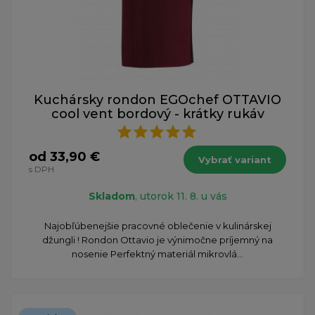
Kuchársky rondon EGOchef OTTAVIO
cool vent bordový - krátky rukáv
od 33,90 €
Vybrať variant
s DPH
Skladom
, utorok 11. 8. u vás
​Najobľúbenejšie pracovné oblečenie v kulinárskej
džungli ! Rondon Ottavio je výnimočne príjemný na
nosenie Perfektný materiál mikrovlá...