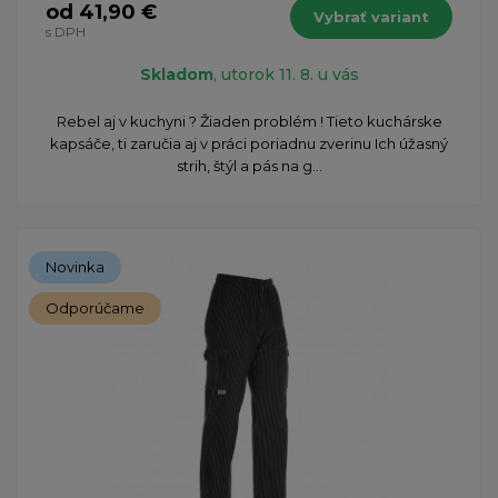
od 41,90 €
Vybrať variant
s DPH
Skladom
, utorok 11. 8. u vás
Rebel aj v kuchyni ? Žiaden problém ! Tieto kuchárske
kapsáče, ti zaručia aj v práci poriadnu zverinu Ich úžasný
strih, štýl a pás na g...
Novinka
Odporúčame