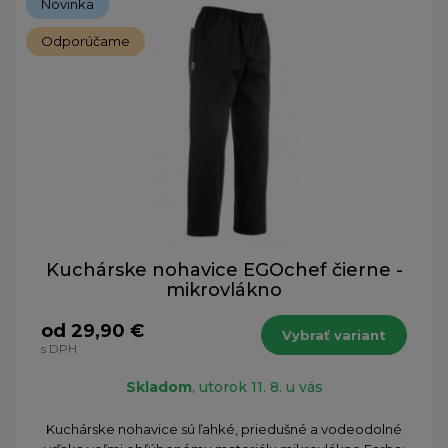
Novinka
Odporúčame
Kuchárske nohavice EGOchef čierne -
mikrovlákno
od 29,90 €
Vybrať variant
s DPH
Skladom
, utorok 11. 8. u vás
Kuchárske nohavice sú ľahké, priedušné a vodeodolné