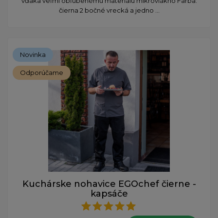
vďaka veľmi obľúbenému materiálu mikrovlákno Farba:
čierna 2 bočné vrecká a jedno ...
Novinka
Odporúčame
Kuchárske nohavice EGOchef čierne -
kapsáče