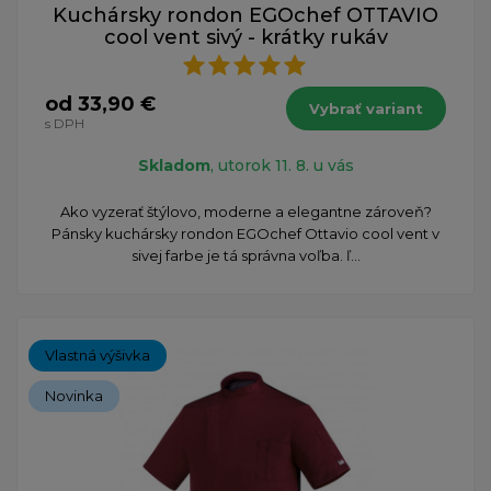
Kuchársky rondon EGOchef OTTAVIO
cool vent sivý - krátky rukáv
od 33,90 €
Vybrať variant
s DPH
Skladom
, utorok 11. 8. u vás
Ako vyzerať štýlovo, moderne a elegantne zároveň?
Pánsky kuchársky rondon EGOchef Ottavio cool vent v
sivej farbe je tá správna voľba. ľ...
Vlastná výšivka
Novinka