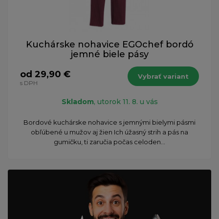
Kuchárske nohavice EGOchef bordó
jemné biele pásy
od 29,90 €
Vybrať variant
s DPH
Skladom
, utorok 11. 8. u vás
Bordové kuchárske nohavice s jemnými bielymi pásmi
obľúbené u mužov aj žien Ich úžasný strih a pás na
gumičku, ti zaručia počas celoden...