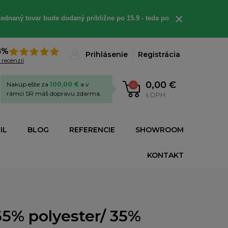
×
ednaný tovar bude dodaný približne po 15.9 - teda po
8%
Prihlásenie
Registrácia
 recenzií
0,00 €
Nakúp ešte za
100,00 €
a v
0
rámci SR máš dopravu zdarma.
s DPH
IL
BLOG
REFERENCIE
SHOWROOM
KONTAKT
65% polyester/ 35%