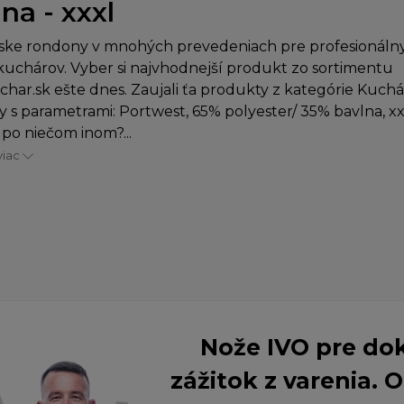
na - xxxl
ske rondony v mnohých prevedeniach pre profesionálny
uchárov. Vyber si najvhodnejší produkt zo sortimentu
char.sk ešte dnes. Zaujali ťa produkty z kategórie Kuch
 s parametrami: Portwest, 65% polyester/ 35% bavlna, xx
 po niečom inom?...
viac
Nože IVO pre do
zážitok z varenia.