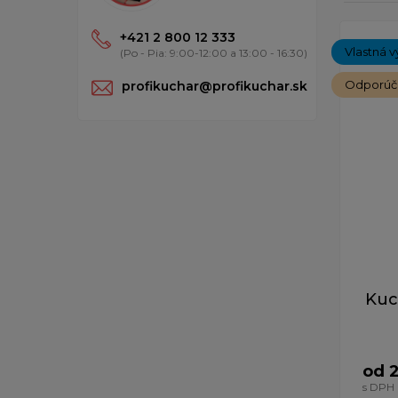
Zobrazen
+421 2 800 12 333
Vlastná v
(Po - Pia: 9:00-12:00 a 13:00 - 16:30)
Odporú
profikuchar@profikuchar.sk
Kuc
od 
s DPH