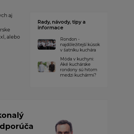
ch aj
Rady, návody, tipy a
informace
árske
xl, alebo
Rondon -
najdôležitejší kúsok
v šatníku kuchára
​Móda v kuchyni:
Aké kuchárske
rondony sú hitom
medzi kuchármi?
konalý
 Odporúča