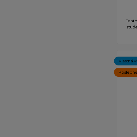
​Tent
štude
Vlastná v
Posledné