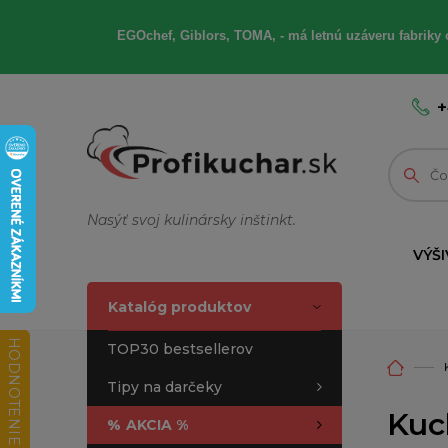
EGOchef, Giblors, TOMA, - má letnú uzáveru fabriky 
+
Nasýť svoj kulinársky inštinkt.
VÝŠI
Katalóg produktov
HODNOTENIE OBCHODU
TOP30 bestsellerov
Tipy na darčeky
Kuc
%
AKCIA %