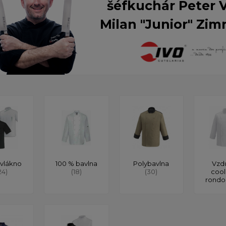
šéfkuchár Peter 
Milan "Junior" Zim
vlákno
100 % bavlna
Polybavlna
Vzd
24)
(18)
(30)
cool
rond