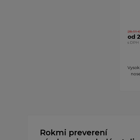
28,91 
od 
s DPH
Vysok
nose
Rokmi preverení