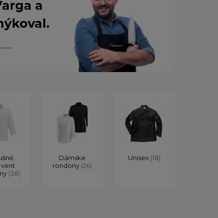
Varga a
nýkoval.
ušné
Dámske
Unisex
(18)
 vent
rondony
(26)
ony
(38)