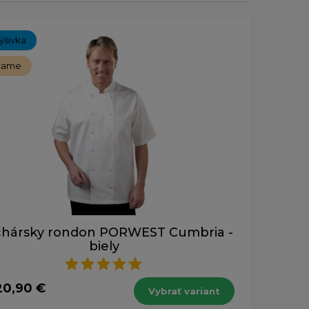
ýšivka
čame
hársky rondon PORWEST Cumbria -
biely
20,90 €
Vybrať variant