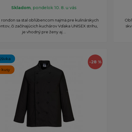
Skladom
, pondelok 10. 8. u vás
o rondon sa stal obľúbencom najmä pre kulinárskych
Obľ
ntov, či začínajúcich kuchárov Vďaka UNISEX strihu,
skv
je vhodný pre ženy aj ...
ýšivka
-28 %
 kusy