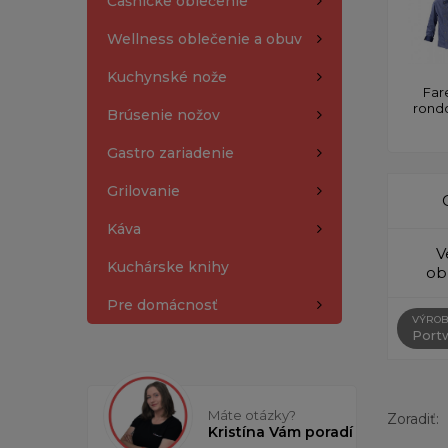
Čašnícke oblečenie
Wellness oblečenie a obuv
Kuchynské nože
Far
rond
Brúsenie nožov
Gastro zariadenie
Grilovanie
Káva
V
Kuchárske knihy
ob
Pre domácnosť
VÝROB
Port
Máte otázky?
Zoradiť:
Kristína Vám poradí