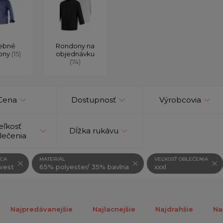
ebné
Rondony na
ony
(15)
objednávku
(74)
Cena
Dostupnosť
Výrobcovia
eľkosť
Dĺžka rukávu
lečenia
CA
MATERIÁL
VEĽKOSŤ OBLEČENIA
west
65% polyester/ 35% bavlna
xxxl
Najpredávanejšie
Najlacnejšie
Najdrahšie
Na