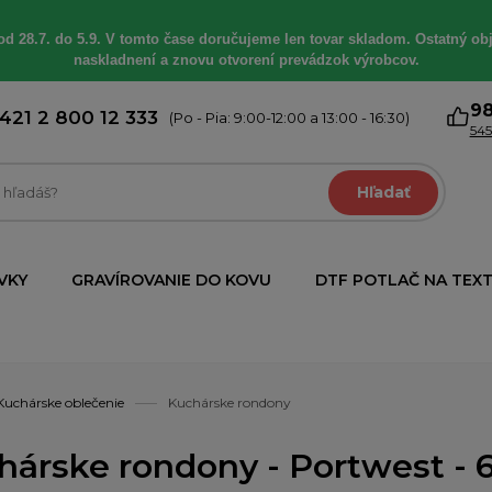
od 28.7. do 5.9. V tomto čase doručujeme len tovar skladom. Ostatný obj
naskladnení a znovu otvorení prevádzok výrobcov.
9
421 2 800 12 333
(Po - Pia: 9:00-12:00 a 13:00 - 16:30)
545
Hľadať
VKY
GRAVÍROVANIE DO KOVU
DTF POTLAČ NA TEXT
Kuchárske oblečenie
Kuchárske rondony
hárske rondony - Portwest - 