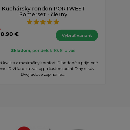
Kuchársky rondon PORTWEST
Somerset - čierny
€
20,90 €
Vybrať variant
Skladom
, pondelok 10. 8. u vás
á kvalita a maximálny komfort. Dlhodobé a príjemné
nie. Drží farbu a tvar aj pri častom praní. Dlhý rukáv.
Dvojradové zapínanie,...