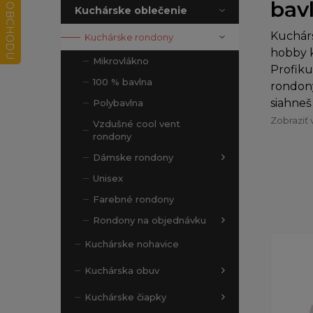
bavl
Kuchárske oblečenie
Kuchár
Kuchárske rondony
hobby k
Mikrovlákno
Profiku
100 % bavlna
rondony
siahneš
Polybavlna
Zobraziť 
Vzdušné cool vent
rondony
Dámske rondony
Unisex
Farebné rondony
Rondony na objednávku
Kuchárske nohavice
Kuchárska obuv
Kuchárske čiapky