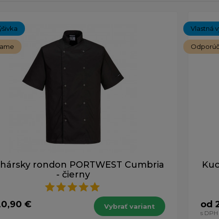
ých 1-3 z celkovo 3 záznamov.
ýšivka
Vlastná v
čame
Odporú
hársky rondon PORTWEST Cumbria
Kuc
- čierny
20,90 €
od 
Vybrať variant
s DPH