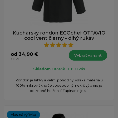
Kuchársky rondon EGOchef OTTAVIO
cool vent čierny - dlhý rukáv
od 34,90 €
Vybrať variant
s DPH
Skladom
, utorok 11. 8. u vás
Rondon je ľahký a veľmi pohodlný, vďaka materiálu
100% mikrovlákno Je vodeodolný, nekrčivý a nie je
potrebné ho žehliť Zapínanie je s...
Vlastná výšivka