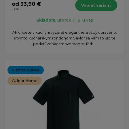
od 33,90 €
Vybrať variant
s DPH
Skladom
, utorok 11. 8. u vás
Ak chcete v kuchyni vyzerať elegantne a vždy upraveno,
s týmto kuchárskym rondonom Saylor sa Vám to určite
podarí Vďaka tmavomodrej farb...
Vlastná výšivka
Odporúčame