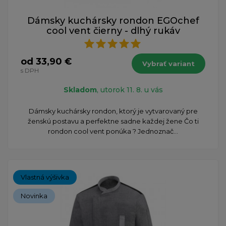
Dámsky kuchársky rondon EGOchef
cool vent čierny - dlhý rukáv
od 33,90 €
Vybrať variant
s DPH
Skladom
, utorok 11. 8. u vás
Dámsky kuchársky rondon, ktorý je vytvarovaný pre
ženskú postavu a perfektne sadne každej žene Čo ti
rondon cool vent ponúka ? Jednoznač...
Vlastná výšivka
Novinka