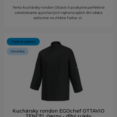
​Tento kuchársky rondon Ottavio ti poskytne perfektné
odvetrávanie aj počas tých najhorúcejších dní vďaka
sieťovine na chrbte Farba: ol...
Vlastná výšivka
Novinka
Kuchársky rondon EGOchef OTTAVIO
TENCEL čierny - dlhý rukáv