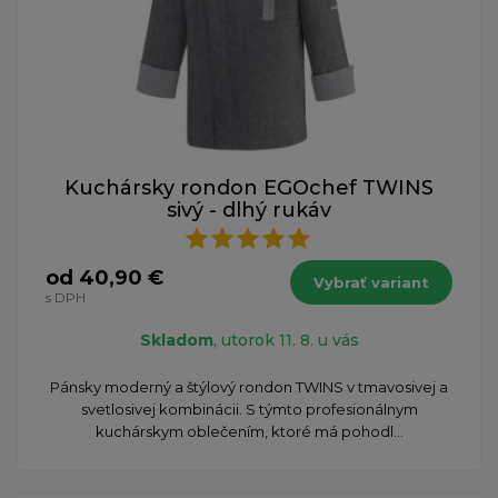
Kuchársky rondon EGOchef TWINS
sivý - dlhý rukáv
od 40,90 €
Vybrať variant
s DPH
Skladom
, utorok 11. 8. u vás
Pánsky moderný a štýlový rondon TWINS v tmavosivej a
svetlosivej kombinácii. S týmto profesionálnym
kuchárskym oblečením, ktoré má pohodl...