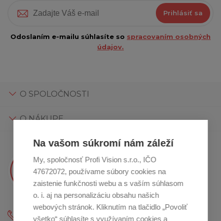
Prihlásiť sa
Odoslaním e-mailu súhlasíte so
spracovaním osobných
údajov.
O SPOLOČNOSTI
O NÁKUPE
Na vašom súkromí nám záleží
My, spoločnosť Profi Vision s.r.o., IČO
Máte otázky?
47672072, používame súbory cookies na
Kristína Vám poradí
zaistenie funkčnosti webu a s vaším súhlasom
o. i. aj na personalizáciu obsahu našich
webových stránok. Kliknutím na tlačidlo „Povoliť
+421 2 800 12 333
všetko“ súhlasíte s využívaním cookies a