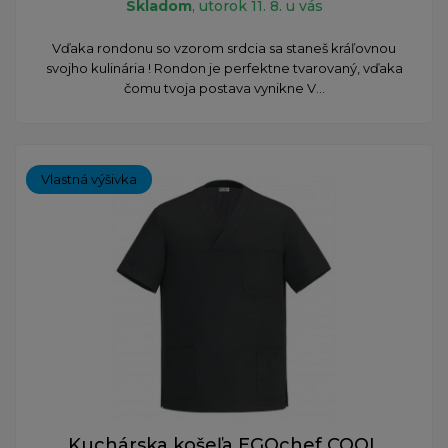
Skladom
, utorok 11. 8. u vás
Vďaka rondonu so vzorom srdcia sa staneš kráľovnou
svojho kulinária ! Rondon je perfektne tvarovaný, vďaka
čomu tvoja postava vynikne V...
Vlastná výšivka
Kuchárska košeľa EGOchef COOL