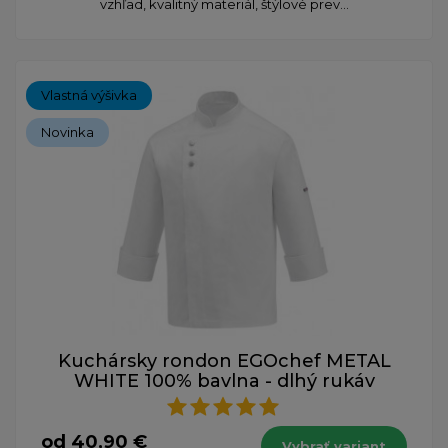
vzhľad, kvalitný materiál, štýlové prev...
Vlastná výšivka
Novinka
Kuchársky rondon EGOchef METAL
WHITE 100% bavlna - dlhý rukáv
od 40,90 €
Vybrať variant