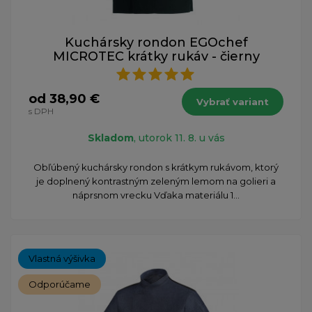
Kuchársky rondon EGOchef
MICROTEC krátky rukáv - čierny
od 38,90 €
Vybrať variant
s DPH
Skladom
, utorok 11. 8. u vás
​Obľúbený kuchársky rondon s krátkym rukávom, ktorý
je doplnený kontrastným zeleným lemom na golieri a
náprsnom vrecku Vďaka materiálu 1...
Vlastná výšivka
Odporúčame