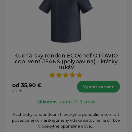
Kuchársky rondon EGOchef OTTAVIO
cool vent JEANS (polybavlna) - krátky
rukáv
od 35,90 €
Vybrať variant
s DPH
Skladom
, utorok 11. 8. u vás
Kuchársky rondon Jeans ti poskytne pohodlie a komfort
počas celej kulinárskej zmeny Vďaka sieťovine na chrbte
ti poskytne optimálne odve...