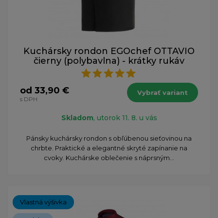
Kuchársky rondon EGOchef OTTAVIO
čierny (polybavlna) - krátky rukáv
od 33,90 €
Vybrať variant
s DPH
Skladom
, utorok 11. 8. u vás
Pánsky kuchársky rondon s obľúbenou sieťovinou na
chrbte. Praktické a elegantné skryté zapínanie na
cvoky. Kuchárske oblečenie s náprsným...
Vlastná výšivka