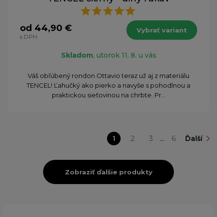
od 44,90 €
Vybrať variant
s DPH
Skladom
, utorok 11. 8. u vás
Váš obľúbený rondon Ottavio teraz už aj z materiálu
TENCEL! Ľahučký ako pierko a navyše s pohodlnou a
praktickou sieťovinou na chrbte. Pr...
1
2
3
...
6
Ďalší
Zobraziť ďalšie produkty