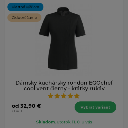
Vlastná výšivka
Odporúčame
Dámsky kuchársky rondon EGOchef
cool vent čierny - krátky rukáv
od 32,90 €
Vybrať variant
s DPH
Skladom
, utorok 11. 8. u vás