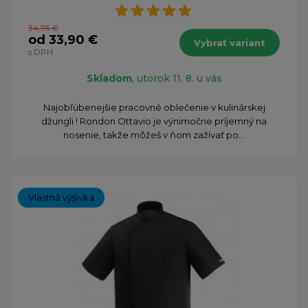
34,75 €
od 33,90 €
Vybrať variant
s DPH
Skladom
, utorok 11. 8. u vás
Najobľúbenejšie pracovné oblečenie v kulinárskej
džungli ! Rondon Ottavio je výnimočne príjemný na
nosenie, takže môžeš v ňom zažívať po...
Vlastná výšivka