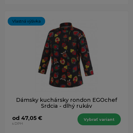
Vlastná výšivka
Dámsky kuchársky rondon EGOchef
Srdcia - dlhý rukáv
od 47,05 €
Vybrať variant
s DPH