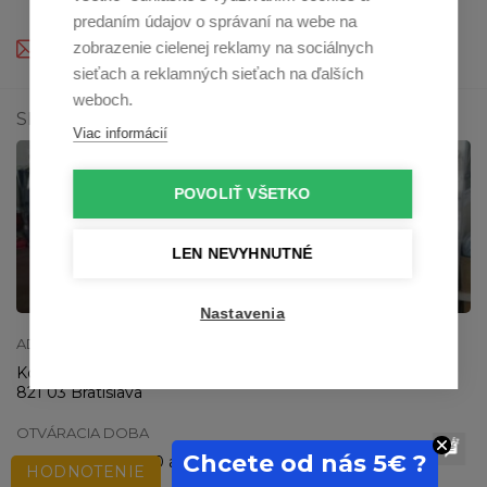
(Po - Pia: 9:00-12:00 a 13:00 - 16:30)
predaním údajov o správaní na webe na
profikuchar@profikuchar.sk
zobrazenie cielenej reklamy na sociálnych
sieťach a reklamných sieťach na ďalších
weboch.
SHOWROOM V BRATISLAVE
Viac informácií
POVOLIŤ VŠETKO
LEN NEVYHNUTNÉ
Zobraziť na mape
Nastavenia
ADRESA SHOWROOMU
Kostlivého 19
821 03 Bratislava
OTVÁRACIA DOBA
Chcete od nás 5€ ?
Po - Pia: 9:00-12:00 a 13:00 - 16:30
HODNOTENIE