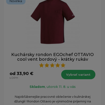
Novinka
Kuchársky rondon EGOchef OTTAVIO
cool vent bordový - krátky rukáv
od 33,90 €
Vybrať variant
s DPH
Skladom
, utorok 11. 8. u vás
​Najobľúbenejšie pracovné oblečenie v kulinárskej
džungli ! Rondon Ottavio je výnimočne príjemný na