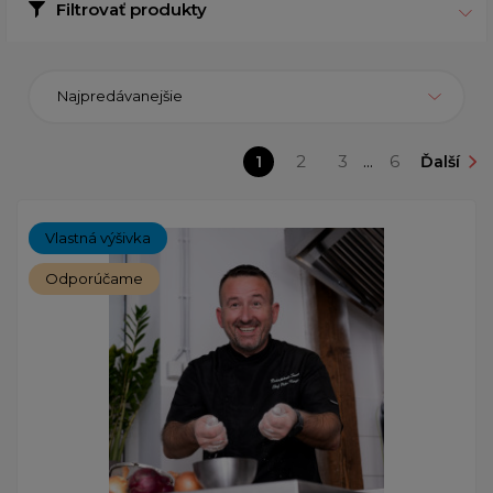
Filtrovať produkty
Najpredávanejšie
1
2
3
...
6
Ďalší
Vlastná výšivka
Odporúčame