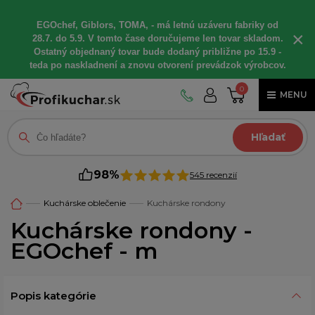
EGOchef, Giblors, TOMA, - má letnú uzáveru fabriky od
×
28.7. do 5.9. V tomto čase doručujeme len tovar skladom.
Ostatný objednaný tovar bude dodaný približne po 15.9 -
teda po naskladnení a znovu otvorení prevádzok výrobcov.
0
MENU
Hľadať
98%
545 recenzií
Kuchárske oblečenie
Kuchárske rondony
Kuchárske rondony -
EGOchef - m
Popis kategórie