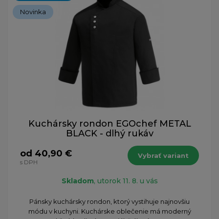
Novinka
Kuchársky rondon EGOchef METAL
BLACK - dlhý rukáv
od 40,90 €
Vybrať variant
s DPH
Skladom
, utorok 11. 8. u vás
Pánsky kuchársky rondon, ktorý vystihuje najnovšiu
módu v kuchyni. Kuchárske oblečenie má moderný