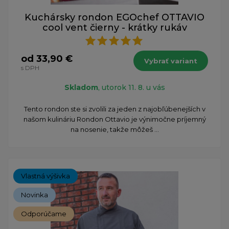
Kuchársky rondon EGOchef OTTAVIO
cool vent čierny - krátky rukáv
od 33,90 €
Vybrať variant
s DPH
Skladom
, utorok 11. 8. u vás
Tento rondon ste si zvolili za jeden z najobľúbenejších v
našom kulináriu Rondon Ottavio je výnimočne príjemný
na nosenie, takže môžeš ...
Vlastná výšivka
Novinka
Odporúčame