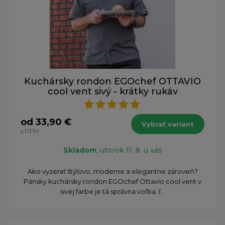
Kuchársky rondon EGOchef OTTAVIO
cool vent sivý - krátky rukáv
od 33,90 €
Vybrať variant
s DPH
Skladom
, utorok 11. 8. u vás
Ako vyzerať štýlovo, moderne a elegantne zároveň?
Pánsky kuchársky rondon EGOchef Ottavio cool vent v
sivej farbe je tá správna voľba. ľ...