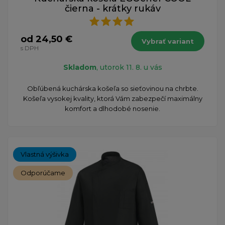
čierna - krátky rukáv
od 24,50 €
Vybrať variant
s DPH
Skladom
, utorok 11. 8. u vás
Obľúbená kuchárska košeľa so sieťovinou na chrbte.
Košeľa vysokej kvality, ktorá Vám zabezpečí maximálny
komfort a dlhodobé nosenie.
Vlastná výšivka
Odporúčame