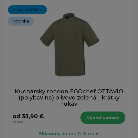
Vlastná výšivka
Novinka
Kuchársky rondon EGOchef OTTAVIO
(polybavlna) olivovo zelená - krátky
rukáv
od 33,90 €
Vybrať variant
s DPH
Skladom
, utorok 11. 8. u vás