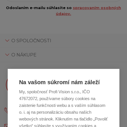
Odoslaním e-mailu súhlasíte so
spracovaním osobných
údajov.
O SPOLOČNOSTI
O NÁKUPE
Na vašom súkromí nám záleží
Máte otázky?
Kristína Vám poradí
My, spoločnosť Profi Vision s.r.o., IČO
47672072, používame súbory cookies na
zaistenie funkčnosti webu a s vaším súhlasom
+421 2 800 12 333
o. i. aj na personalizáciu obsahu našich
(Po - Pia: 9:00-12:00 a 13:00 - 16:30)
webových stránok. Kliknutím na tlačidlo „Povoliť
profikuchar@profikuchar.sk
všetko“ súhlasíte s využívaním cookies a