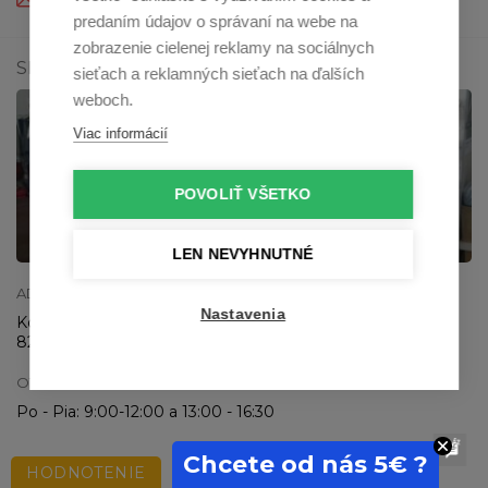
predaním údajov o správaní na webe na
zobrazenie cielenej reklamy na sociálnych
SHOWROOM V BRATISLAVE
sieťach a reklamných sieťach na ďalších
weboch.
Viac informácií
POVOLIŤ VŠETKO
Zobraziť na mape
LEN NEVYHNUTNÉ
ADRESA SHOWROOMU
Nastavenia
Kostlivého 19
821 03 Bratislava
OTVÁRACIA DOBA
Po - Pia: 9:00-12:00 a 13:00 - 16:30
Chcete od nás 5€ ?
HODNOTENIE