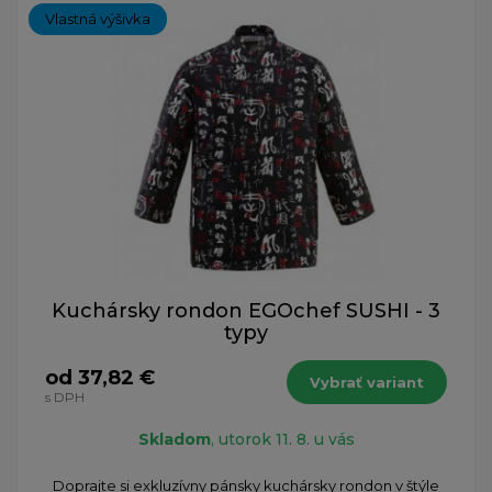
Vlastná výšivka
Kuchársky rondon EGOchef SUSHI - 3
typy
od 37,82 €
Vybrať variant
s DPH
Skladom
, utorok 11. 8. u vás
Doprajte si exkluzívny pánsky kuchársky rondon v štýle