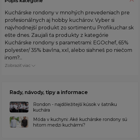
Popis kategórie
Kuchárske rondony v mnohých prevedeniach pre
profesionálnych aj hobby kuchárov. Vyber si
najvhodnejší produkt zo sortimentu Profikuchar.sk
ešte dnes. Zaujali ťa produkty z kategórie
Kuchárske rondony s parametrami: EGOchef, 65%
polyester/ 35% bavlna, xxl, alebo siahneš po niečom
inom?...
Zobraziť viac
Rady, návody, tipy a informace
Rondon - najdôležitejší kúsok v šatníku
kuchára
​Móda v kuchyni: Aké kuchárske rondony sú
hitom medzi kuchármi?