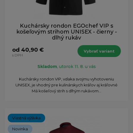
Kuchársky rondon EGOchef VIP s
košeľovým strihom UNISEX - čierny -
dlhý rukáv
od 40,90 €
Vybrať variant
s DPH
Skladom
, utorok 11. 8. u vás
​Kuchársky rondon VIP, vďaka svojmu vyhotoveniu
UNISEX, je vhodný pre kulinárskych kráľov aj kráľovné
Má košeľový strih s dlhým rukávom...
Vlastná výšivka
Novinka