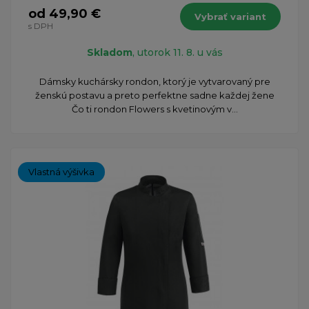
od 49,90 €
Vybrať variant
s DPH
Skladom
, utorok 11. 8. u vás
Dámsky kuchársky rondon, ktorý je vytvarovaný pre
ženskú postavu a preto perfektne sadne každej žene
Čo ti rondon Flowers s kvetinovým v...
Vlastná výšivka