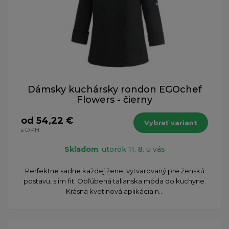
Dámsky kuchársky rondon EGOchef
Flowers - čierny
od 54,22 €
Vybrať variant
s DPH
Skladom
, utorok 11. 8. u vás
Perfektne sadne každej žene, vytvarovaný pre ženskú
postavu, slim fit. Obľúbená talianska móda do kuchyne.
Krásna kvetinová aplikácia n...