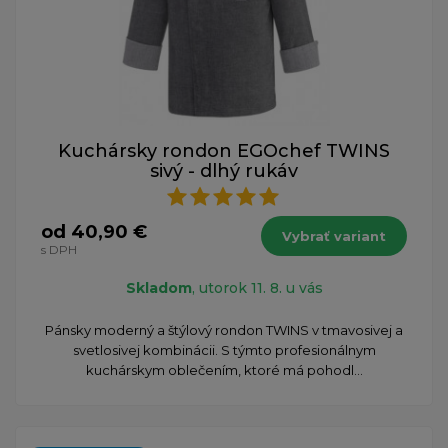
Kuchársky rondon EGOchef TWINS
sivý - dlhý rukáv
od 40,90 €
Vybrať variant
s DPH
Skladom
, utorok 11. 8. u vás
Pánsky moderný a štýlový rondon TWINS v tmavosivej a
svetlosivej kombinácii. S týmto profesionálnym
kuchárskym oblečením, ktoré má pohodl...