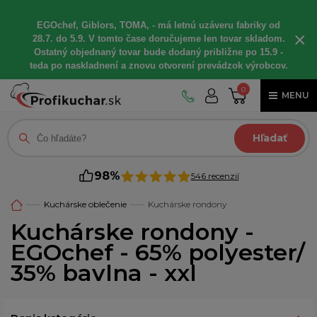
EGOchef, Giblors, TOMA, - má letnú uzáveru fabriky od
×
28.7. do 5.9. V tomto čase doručujeme len tovar skladom.
Ostatný objednaný tovar bude dodaný približne po 15.9 -
teda po naskladnení a znovu otvorení prevádzok výrobcov.
0
MENU
Hľadať
98%
546 recenzií
Kuchárske oblečenie
Kuchárske rondony
Kuchárske rondony -
EGOchef - 65% polyester/
35% bavlna - xxl