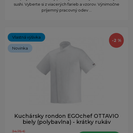
sushi. Vyberte si z viacerých farieb a vzorov. Výnimočne
príjemný pracovný odev ...
Vlastná výšivka
-2 %
Novinka
Kuchársky rondon EGOchef OTTAVIO
biely (polybavlna) - krátky rukáv
34,75 €