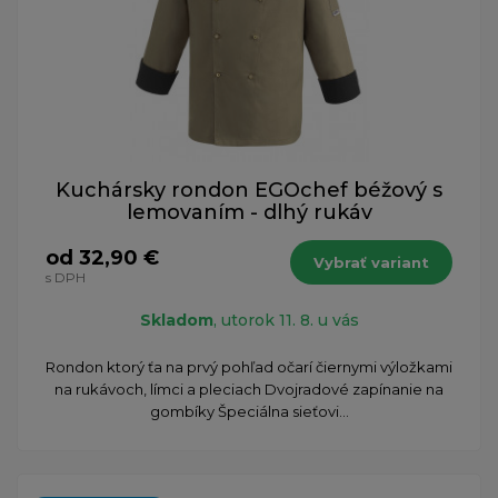
Kuchársky rondon EGOchef béžový s
lemovaním - dlhý rukáv
od 32,90 €
Vybrať variant
s DPH
Skladom
, utorok 11. 8. u vás
Rondon ktorý ťa na prvý pohľad očarí čiernymi výložkami
na rukávoch, límci a pleciach Dvojradové zapínanie na
gombíky Špeciálna sieťovi...