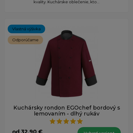
kvality. Kuchárske oblečenie, kto...
Vlastná výšivka
Odporúčame
Kuchársky rondon EGOchef bordový s
lemovaním - dlhý rukáv
od 32,90 €
Vybrať variant