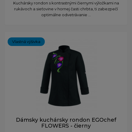
​Kuchársky rondon s kontrastnými čiernymi výložkami na
rukávoch a sieťovine v hornej časti chrbta, ti zabezpečí
optimálne odvetrávanie ...
Vlastná výšivka
Dámsky kuchársky rondon EGOchef
FLOWERS - čierny