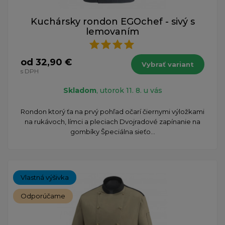
Kuchársky rondon EGOchef - sivý s
lemovaním
od 32,90 €
Vybrať variant
s DPH
Skladom
, utorok 11. 8. u vás
​Rondon ktorý ťa na prvý pohľad očarí čiernymi výložkami
na rukávoch, límci a pleciach Dvojradové zapínanie na
gombíky Špeciálna sieťo...
Vlastná výšivka
Odporúčame