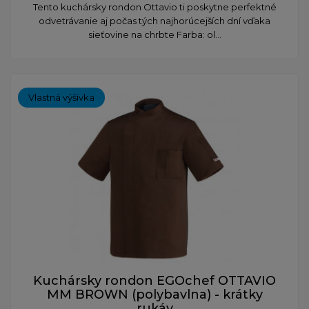
​Tento kuchársky rondon Ottavio ti poskytne perfektné
odvetrávanie aj počas tých najhorúcejších dní vďaka
sieťovine na chrbte Farba: ol...
Vlastná výšivka
Kuchársky rondon EGOchef OTTAVIO
MM BROWN (polybavlna) - krátky
rukáv