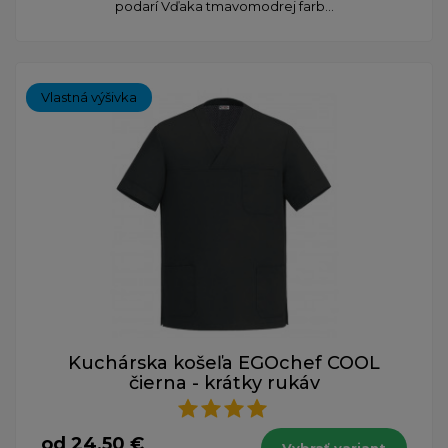
podarí Vďaka tmavomodrej farb...
Vlastná výšivka
Kuchárska košeľa EGOchef COOL
čierna - krátky rukáv
od 24,50 €
Vybrať variant