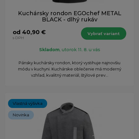
Kuchársky rondon EGOchef METAL
BLACK - dlhý rukáv
od 40,90 €
Vybrať variant
s DPH
Skladom
, utorok 11. 8. u vás
Pánsky kuchársky rondon, ktorý vystihuje najnovšiu
módu v kuchyni. Kuchárske oblečenie má moderný
vzhľad, kvalitný materiál, štýlové prev...
Vlastná výšivka
Novinka