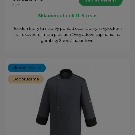
s DPH
Skladom
, utorok 11. 8. u vás
Rondon ktorý ťa na prvý pohľad očarí čiernymi výložkami
na rukávoch, límci a pleciach Dvojradové zapínanie na
gombíky Špeciálna sieťovi...
Vlastná výšivka
Odporúčame