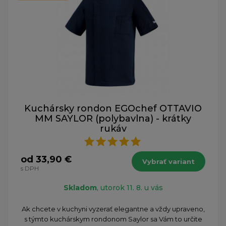
Kuchársky rondon EGOchef OTTAVIO
MM SAYLOR (polybavlna) - krátky
rukáv
od 33,90 €
Vybrať variant
s DPH
Skladom
, utorok 11. 8. u vás
Ak chcete v kuchyni vyzerať elegantne a vždy upraveno,
s týmto kuchárskym rondonom Saylor sa Vám to určite