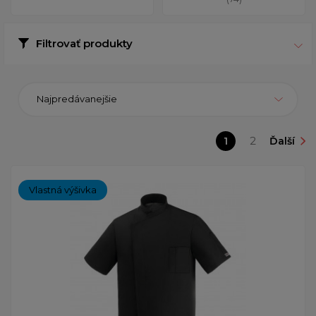
Filtrovať produkty
Najpredávanejšie
1
2
Ďalší
Vlastná výšivka