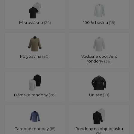
Mikrovlákno
(24)
100 % bavlna
(18)
Polybavlna
(30)
Vzdušné cool vent
rondony
(38)
Dámske rondony
(26)
Unisex
(18)
Farebné rondony
(15)
Rondony na objednávku
(74)