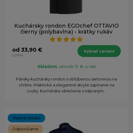
Kuchársky rondon EGOchef OTTAVIO
čierny (polybavlna) - krátky rukáv
od 33,90 €
Vybrať variant
s DPH
Skladom
, utorok 11. 8. u vás
Pánsky kuchársky rondon s obľúbenou sieťovinou na
chrbte. Praktické a elegantné skryté zapínanie na
cvoky. Kuchárske oblečenie s náprsným...
Vlastná výšivka
Odporúčame