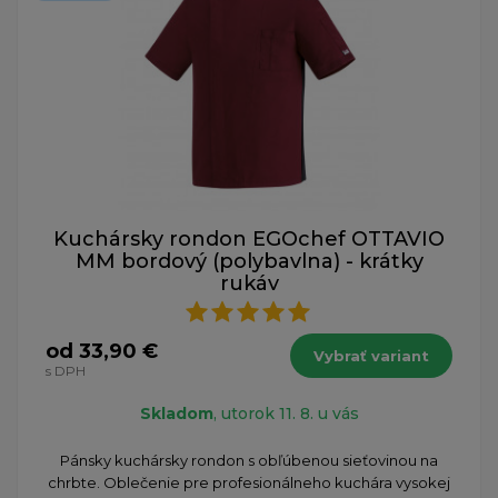
Kuchársky rondon EGOchef OTTAVIO
MM bordový (polybavlna) - krátky
rukáv
od 33,90 €
Vybrať variant
s DPH
Skladom
, utorok 11. 8. u vás
Pánsky kuchársky rondon s obľúbenou sieťovinou na
chrbte. Oblečenie pre profesionálneho kuchára vysokej