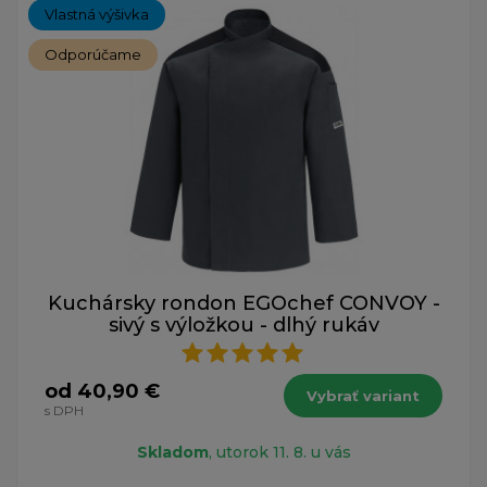
Vlastná výšivka
Odporúčame
Kuchársky rondon EGOchef CONVOY -
sivý s výložkou - dlhý rukáv
od 40,90 €
Vybrať variant
s DPH
Skladom
, utorok 11. 8. u vás