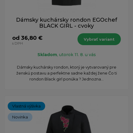
Dámsky kuchársky rondon EGOchef
BLACK GIRL - cvoky
od 36,80 €
Vybrať variant
s DPH
Skladom
, utorok 11. 8. u vás
Dámsky kuchársky rondon, ktorý je vytvarovaný pre
ženskú postavu a perfektne sadne každej žene Čo ti
rondon Black girl ponúka ? Jednozna...
Vlastná výšivka
Novinka