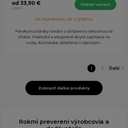
od 33,90 €
Vybrať variant
s DPH
Na objednávku do 2 týždňov
Pánsky kuchársky rondon s obľúbenou sieťovinou na
chrbte. Praktické a elegantné skryté zapínanie na
cvoky. Kuchárske oblečenie s náprsným...
1
2
Ďalší
Zobraziť ďalšie produkty
Rokmi preverení výrobcovia a