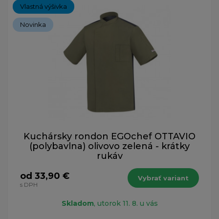
Vlastná výšivka
Novinka
Kuchársky rondon EGOchef OTTAVIO
(polybavlna) olivovo zelená - krátky
rukáv
od 33,90 €
Vybrať variant
s DPH
Skladom
, utorok 11. 8. u vás