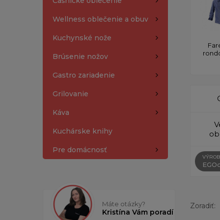
Čašnícke oblečenie
Wellness oblečenie a obuv
Kuchynské nože
Far
rond
Brúsenie nožov
Gastro zariadenie
Grilovanie
Káva
V
Kuchárske knihy
ob
Pre domácnosť
VÝROB
EGOc
Máte otázky?
Zoradiť:
Kristína Vám poradí