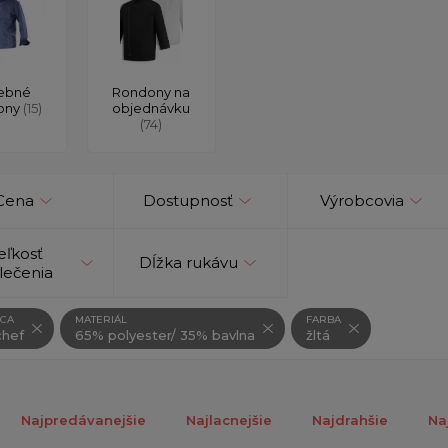
ebné
Rondony na
ony
(15)
objednávku
(74)
Cena
Dostupnosť
Výrobcovia
eľkosť
Dĺžka rukávu
lečenia
CA
MATERIÁL
FARBA
hef
65% polyester/ 35% bavlna
žltá
Najpredávanejšie
Najlacnejšie
Najdrahšie
Na