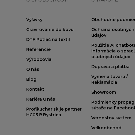
Výšivky
Obchodné podmie
Gravírovanie do kovu
Ochrana osobných
údajov
DTF Potlač na textil
Použitie AI chatbo
Referencie
informácia o sprac
osobných údajov
Výrobcovia
Doprava a platba
O nás
Výmena tovaru /
Blog
Reklamácia
Kontakt
Showroom
Kariéra u nás
Podmienky propag
súťaže na Faceboo
Profikuchar.sk je partner
HC05 B.Bystrica
Vernostný systém
Veľkoobchod