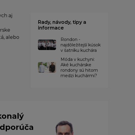
ch aj
Rady, návody, tipy a
informace
árske
á, alebo
Rondon -
najdôležitejší kúsok
v šatníku kuchára
​Móda v kuchyni:
Aké kuchárske
rondony sú hitom
medzi kuchármi?
konalý
 Odporúča