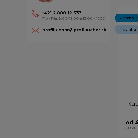
Zobrazený
+421 2 800 12 333
Vlastná v
(Po - Pia: 9:00-12:00 a 13:00 - 16:30)
Novinka
profikuchar@profikuchar.sk
Kuc
od 
s DPH