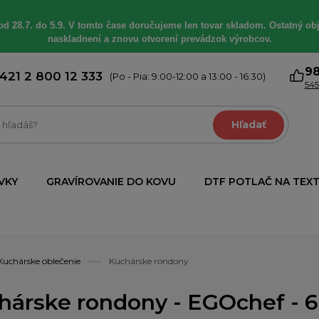
od 28.7. do 5.9. V tomto čase doručujeme len tovar skladom. Ostatný obj
naskladnení a znovu otvorení prevádzok výrobcov.
9
421 2 800 12 333
(Po - Pia: 9:00-12:00 a 13:00 - 16:30)
545
Hľadať
VKY
GRAVÍROVANIE DO KOVU
DTF POTLAČ NA TEXT
Kuchárske oblečenie
Kuchárske rondony
hárske rondony - EGOchef - 6