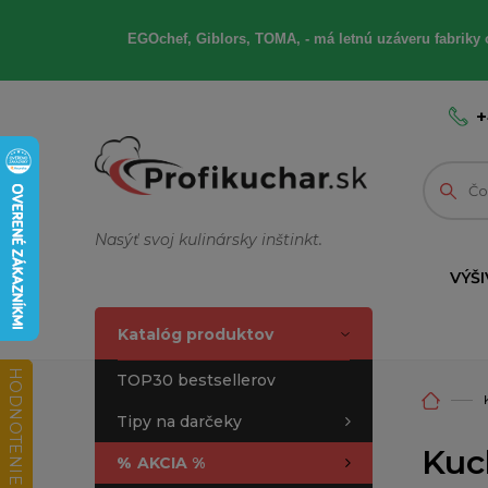
EGOchef, Giblors, TOMA, - má letnú uzáveru fabriky 
+
Nasýť svoj kulinársky inštinkt.
VÝŠI
Katalóg produktov
HODNOTENIE OBCHODU
TOP30 bestsellerov
Tipy na darčeky
Kuc
%
AKCIA %