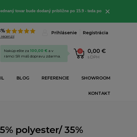
×
ednaný tovar bude dodaný približne po 15.9 - teda po
8%
Prihlásenie
Registrácia
 recenzií
0,00 €
Nakúp ešte za
100,00 €
a v
0
rámci SR máš dopravu zdarma.
s DPH
IL
BLOG
REFERENCIE
SHOWROOM
KONTAKT
5% polyester/ 35%