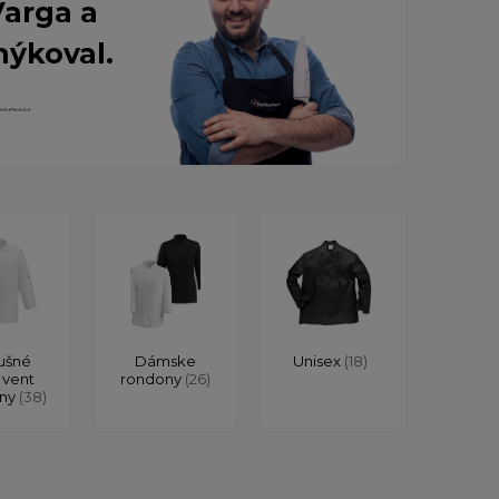
Varga a
nýkoval.
ušné
Dámske
Unisex
(18)
 vent
rondony
(26)
ony
(38)