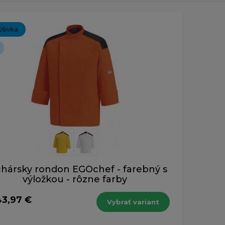
ch 1-1 z 1 záznamu.
ýšivka
hársky rondon EGOchef - farebný s
výložkou - rôzne farby
43,97 €
Vybrať variant