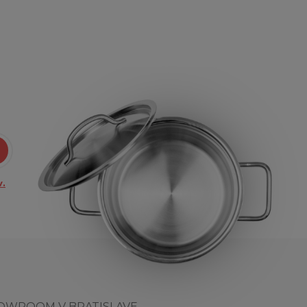
.
OWROOM V BRATISLAVE