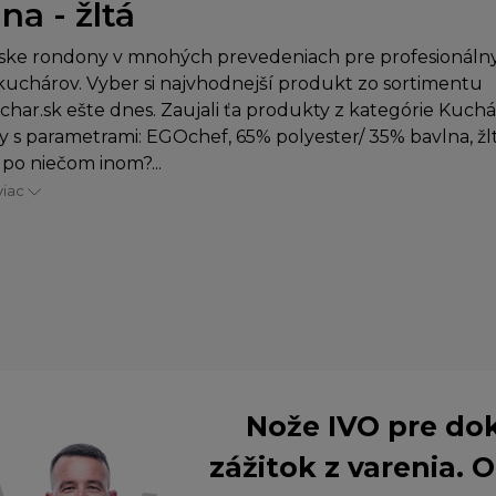
na - žltá
ske rondony v mnohých prevedeniach pre profesionálny
uchárov. Vyber si najvhodnejší produkt zo sortimentu
char.sk ešte dnes. Zaujali ťa produkty z kategórie Kuch
 s parametrami: EGOchef, 65% polyester/ 35% bavlna, žlt
 po niečom inom?...
viac
Nože IVO pre do
zážitok z varenia.