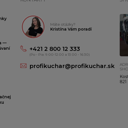
nky
Máte otázky?
Kristína Vám poradí
ta —
+421 2 800 12 333
úvaní
(Po - Pia: 9:00-12:00 a 13:00 - 16:30)
ADR
profikuchar@profikuchar.sk
SH
Kost
821 
ačnej
ku