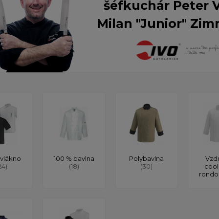
šéfkuchár Peter 
Milan "Junior" Zim
vlákno
100 % bavlna
Polybavlna
Vzd
24)
(18)
(30)
cool
rond