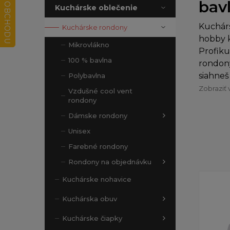
bavl
Kuchárske oblečenie
Kuchár
Kuchárske rondony
hobby k
Mikrovlákno
Profiku
100 % bavlna
rondony
siahneš
Polybavlna
Zobraziť 
Vzdušné cool vent
rondony
Dámske rondony
Unisex
Farebné rondony
Rondony na objednávku
Kuchárske nohavice
Kuchárska obuv
Kuchárske čiapky