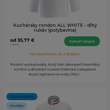
Kuchársky rondon ALL WHITE - dlhý
rukáv (polybavlna)
od 35,77 €
Vybrať variant
s DPH
Na objednávku do 2 týždňov
Rondon vysokej kvality, ktorý Vám zabezpečí maximálny
komfort a dlhodobé nosenie Praktické a elegantné
skryté zapínanie na cvoky Dlhý r...
Vlastná výšivka
Novinka