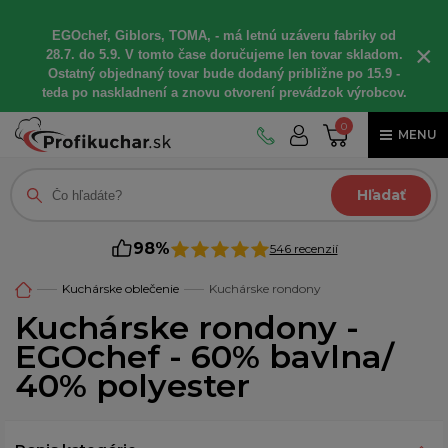
EGOchef, Giblors, TOMA, - má letnú uzáveru fabriky od
×
28.7. do 5.9. V tomto čase doručujeme len tovar skladom.
Ostatný objednaný tovar bude dodaný približne po 15.9 -
teda po naskladnení a znovu otvorení prevádzok výrobcov.
0
MENU
Hľadať
98%
546 recenzií
Kuchárske oblečenie
Kuchárske rondony
Kuchárske rondony -
EGOchef - 60% bavlna/
40% polyester