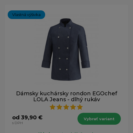
Vlastná výšivka
Dámsky kuchársky rondon EGOchef
LOLA Jeans - dlhý rukáv
od 39,90 €
Vybrať variant
s DPH