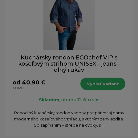
Kuchársky rondon EGOchef VIP s
košeľovým strihom UNISEX - jeans -
dlhý rukáv
od 40,90 €
Vybrať variant
s DPH
Skladom
, utorok 11. 8. u vás
Pohodlný kuchársky rondon vhodný pre pánov aj dámy
moderného košeľového vzhľadu, s ktorým zahviezdite.
So zapínaním v strede na cvoky, s ...