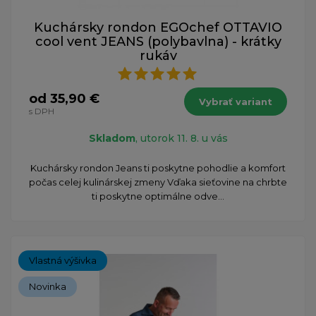
Kuchársky rondon EGOchef OTTAVIO
cool vent JEANS (polybavlna) - krátky
rukáv
od 35,90 €
Vybrať variant
s DPH
Skladom
, utorok 11. 8. u vás
Kuchársky rondon Jeans ti poskytne pohodlie a komfort
počas celej kulinárskej zmeny Vďaka sieťovine na chrbte
ti poskytne optimálne odve...
Vlastná výšivka
Novinka