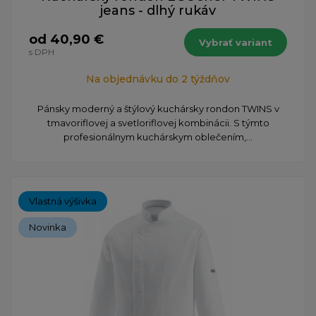
jeans - dlhý rukáv
od 40,90 €
Vybrať variant
s DPH
Na objednávku do 2 týždňov
Pánsky moderný a štýlový kuchársky rondon TWINS v
tmavoriflovej a svetloriflovej kombinácii. S týmto
profesionálnym kuchárskym oblečením,...
Vlastná výšivka
Novinka