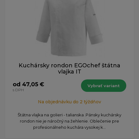
Kuchársky rondon EGOchef štátna
vlajka IT
od 47,05 €
Vybrať variant
s DPH
Na objednávku do 2 týždňov
Štátna vlajka na golieri - talianska .Pánsky kuchársky
rondon nie je náročný na žehlenie. Oblečenie pre
profesionálneho kuchára vysokej k...