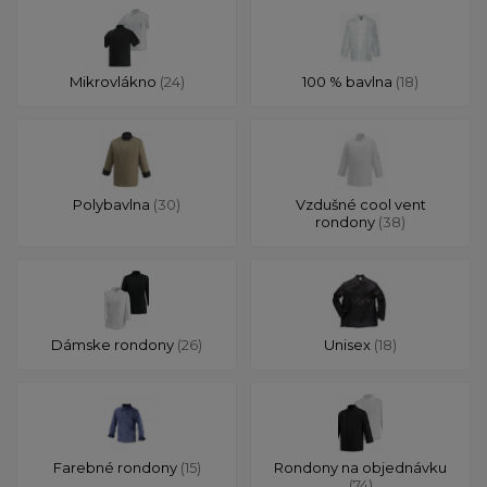
Mikrovlákno
(24)
100 % bavlna
(18)
Polybavlna
(30)
Vzdušné cool vent
rondony
(38)
Dámske rondony
(26)
Unisex
(18)
Farebné rondony
(15)
Rondony na objednávku
(74)