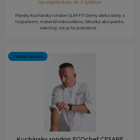
Na objednávku do 2 týždňov
Pánsky kuchársky rondon SLIM FIT čierny alebo biely, s
rozparkom, materiál mikrovlákno, ľahučký ako pierko,
nekrčivý, nie je ho potrebné ...
Vlastná výšivka
Kuchársky rondon EGOchef CESARE