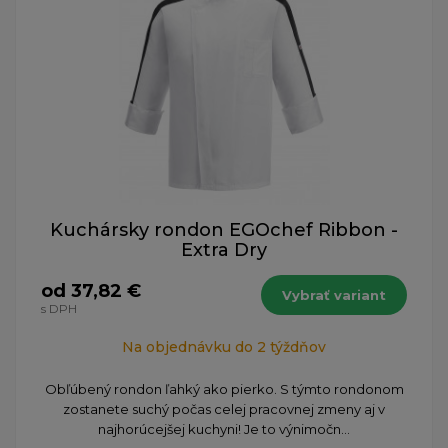
Kuchársky rondon EGOchef Ribbon -
Extra Dry
od 37,82 €
Vybrať variant
s DPH
Na objednávku do 2 týždňov
Obľúbený rondon ľahký ako pierko. S týmto rondonom
zostanete suchý počas celej pracovnej zmeny aj v
najhorúcejšej kuchyni! Je to výnimočn...