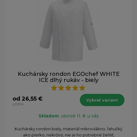
Kuchársky rondon EGOchef WHITE
ICE dlhý rukáv - biely
od 26,55 €
Vybrať variant
s DPH
Skladom
, utorok 11. 8. u vás
Kuchársky rondon biely, materiál mikrovlákno, ľahučký
ako pierko, nekrčivý, nie je ho potrebné žehliť,