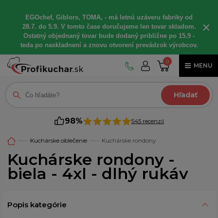
EGOchef, Giblors, TOMA, - má letnú uzáveru fabriky od
×
28.7. do 5.9. V tomto čase doručujeme len tovar skladom.
Ostatný objednaný tovar bude dodaný približne po 15.9 -
teda po naskladnení a znovu otvorení prevádzok výrobcov.
0
MENU
Hľadať
98%
545 recenzií
Kuchárske oblečenie
Kuchárske rondony
Kuchárske rondony -
biela - 4xl - dlhý rukáv
Popis kategórie