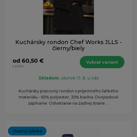
Kuchársky rondon Chef Works JLLS -
čierny/biely
od 60,50 €
Vybrať variant
s DPH
Skladom
, utorok 11. 8. u vás
Kuchársky pracovný rondon s príjemného ľahkého
materiálu - 65% polyester, 35% bavlna. Dvojradové
zapínanie. Odvetranie na zadnej strane. ...
Vlastná výšivka