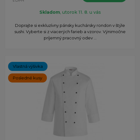
s DPH
Skladom
, utorok 11. 8. u vás
Doprajte si exkluzívny pánsky kuchársky rondon v štýle
sushi. Vyberte si z viacerých farieb a vzorov. Výnimočne
príjemný pracovný odev ...
Vlastná výšivka
Posledné kusy