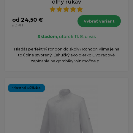
dlhý rukáv
od 24,50 €
Vybrať variant
s DPH
Skladom
, utorok 11. 8. u vás
Hľadáš perfektný rondon do školy? Rondon Klima je na
to úplne stvorený! Ľahučký ako pierko Dvojradové
zapínanie na gombíky Výnimočne p...
Vlastná výšivka