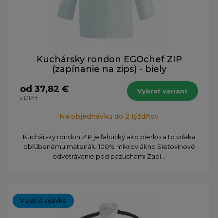
Kuchársky rondon EGOchef ZIP
(zapínanie na zips) - biely
od 37,82 €
Vybrať variant
s DPH
Na objednávku do 2 týždňov
Kuchársky rondon ZIP je ľahučký ako pierko a to vďaka
obľúbenému materiálu 100% mikrovlákno Sieťovinové
odvetrávanie pod pazuchami Zapí...
Vlastná výšivka