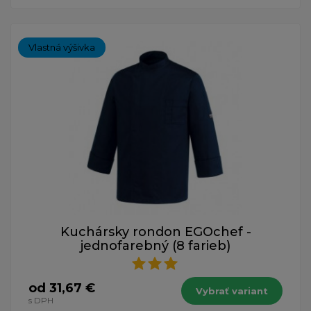
Vlastná výšivka
Kuchársky rondon EGOchef -
jednofarebný (8 farieb)
od 31,67 €
Vybrať variant
s DPH