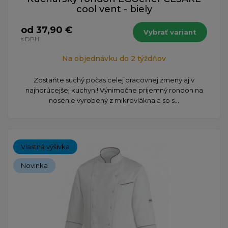
cool vent - biely
od 37,90 €
Vybrať variant
s DPH
Na objednávku do 2 týždňov
Zostaňte suchý počas celej pracovnej zmeny aj v
najhorúcejšej kuchyni! Výnimočne príjemný rondon na
nosenie vyrobený z mikrovlákna a so s...
Vlastná výšivka
Novinka