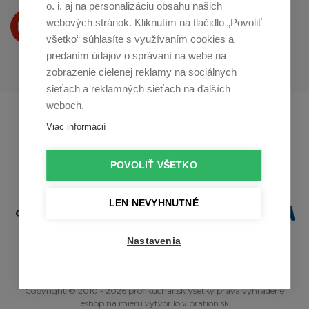
o. i. aj na personalizáciu obsahu našich
Produkty Vám predstavujeme
webových stránok. Kliknutím na tlačidlo „Povoliť
na
Youtube
všetko“ súhlasíte s využívaním cookies a
predaním údajov o správaní na webe na
zobrazenie cielenej reklamy na sociálnych
sieťach a reklamných sieťach na ďalších
weboch.
Profikuchař.cz
Profikoch.at
Viac informácií
Profiszakacs.hu
POVOLIŤ VŠETKO
LEN NEVYHNUTNÉ
Nastavenia
Copyright © 2010 - 2026 profikuchar.sk Všetky práva vyhradené
eshop na mieru
vytvorilo
vibration.sk