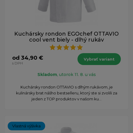
Kuchársky rondon EGOchef OTTAVIO
cool vent biely - dlhý rukáv
od 34,90 €
Vybrať variant
s DPH
Skladom
, utorok 11. 8. u vás
​Kuchársky rondon OTTAVIO s dlhým rukávom, je
kulinársky brat nášho bestselleru, ktorý ste si zvolili za
jeden z TOP produktov v našom ku...
Vlastná výšivka