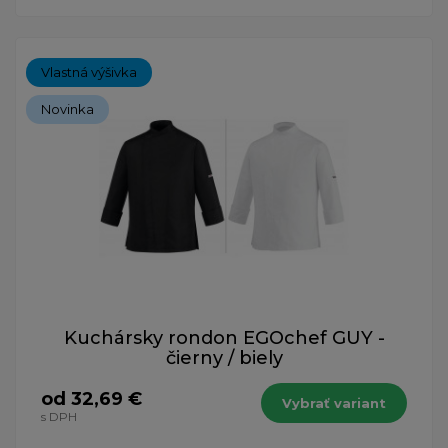
Vlastná výšivka
Novinka
Kuchársky rondon EGOchef GUY -
čierny / biely
od 32,69 €
Vybrať variant
s DPH