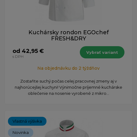
Kuchársky rondon EGOchef
FRESH&DRY
od 42,95 €
Vybrať variant
s DPH
Na objednávku do 2 týždňov
Zostaňte suchý počas celej pracovnej zmeny aj v
najhorúcejšej kuchyni! Výnimočne príjemné kuchárske
oblečenie na nosenie vyrobené z mikro...
Vlastná výšivka
Novinka