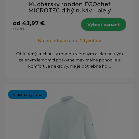
Kuchársky rondon EGOchef
MICROTEC dlhý rukáv - biely
od 43,97 €
Vybrať variant
s DPH
Na objednávku do 2 týždňov
Obľúbený kuchársky rondon s jemným a elegantným
zeleným lemom ti poskytne maximálne pohodlie a
komfort Je nekrčivý, nie je potrebné ho ...
Vlastná výšivka