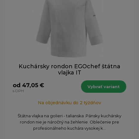
Kuchársky rondon EGOchef štátna
vlajka IT
od 47,05 €
Vybrať variant
s DPH
Na objednávku do 2 týždňov
Štátna vlajka na golieri - talianska .Pánsky kuchársky
rondon nie je náročný na žehlenie. Oblečenie pre
profesionálneho kuchára vysokej k...