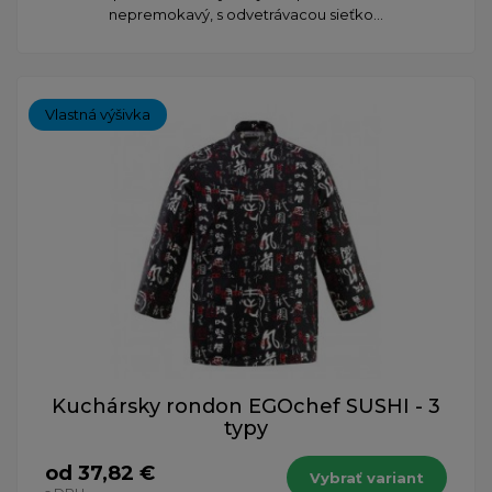
nepremokavý, s odvetrávacou sieťko...
Vlastná výšivka
Kuchársky rondon EGOchef SUSHI - 3
typy
od 37,82 €
Vybrať variant