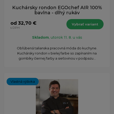
Kuchársky rondon EGOchef AIR 100%
bavlna - dlhý rukáv
od 32,70 €
Vybrať variant
s DPH
Skladom
, utorok 11. 8. u vás
Obľúbená talianska pracovná móda do kuchyne.
Kuchársky rondon v bielej farbe so zapínaním na
gombíky čiernej farby a sieťovinou v podpazu...
Vlastná výšivka