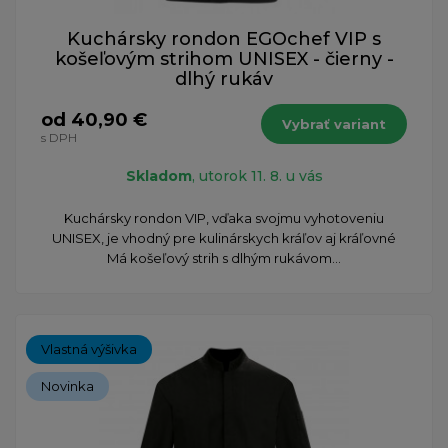
Kuchársky rondon EGOchef VIP s
košeľovým strihom UNISEX - čierny -
dlhý rukáv
od 40,90 €
Vybrať variant
s DPH
Skladom
, utorok 11. 8. u vás
​Kuchársky rondon VIP, vďaka svojmu vyhotoveniu
UNISEX, je vhodný pre kulinárskych kráľov aj kráľovné
Má košeľový strih s dlhým rukávom...
Vlastná výšivka
Novinka