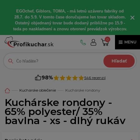
EGOchef, Giblors, TOMA, - má letnú uzáveru fabriky od
×
28.7. do 5.9. V tomto čase doručujeme len tovar skladom.
Ostatný objednaný tovar bude dodaný približne po 15.9 -
teda po naskladnení a znovu otvorení prevádzok výrobcov.
0
MENU
Hľadať
98%
546 recenzií
Kuchárske oblečenie
Kuchárske rondony
Kuchárske rondony -
65% polyester/ 35%
bavlna - xs - dlhý rukáv