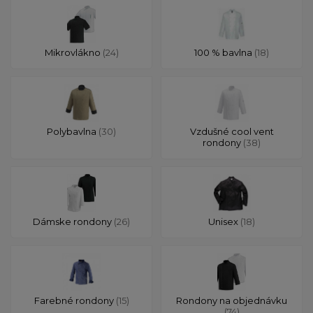
Mikrovlákno
(24)
100 % bavlna
(18)
Polybavlna
(30)
Vzdušné cool vent
rondony
(38)
Dámske rondony
(26)
Unisex
(18)
Farebné rondony
(15)
Rondony na objednávku
(74)