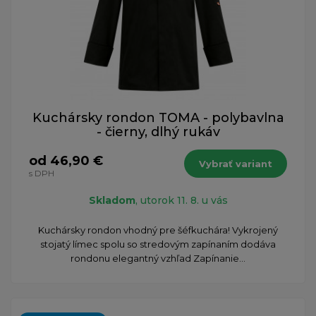
Kuchársky rondon TOMA - polybavlna
- čierny, dlhý rukáv
od 46,90 €
Vybrať variant
s DPH
Skladom
, utorok 11. 8. u vás
​Kuchársky rondon vhodný pre šéfkuchára! Vykrojený
stojatý límec spolu so stredovým zapínaním dodáva
rondonu elegantný vzhľad Zapínanie...