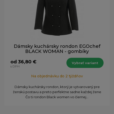
Dámsky kuchársky rondon EGOchef
BLACK WOMAN - gombíky
od 36,80 €
Vybrať variant
s DPH
Na objednávku do 2 týždňov
Dámsky kuchársky rondon, ktorý je vytvarovaný pre
ženskú postavu a preto perfektne sadne každej žene
Čo ti rondon Black women vo čiernej...