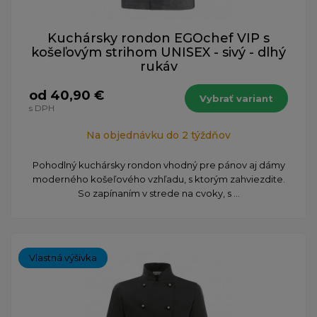
Kuchársky rondon EGOchef VIP s
košeľovým strihom UNISEX - sivý - dlhý
rukáv
od 40,90 €
Vybrať variant
s DPH
Na objednávku do 2 týždňov
Pohodlný kuchársky rondon vhodný pre pánov aj dámy
moderného košeľového vzhľadu, s ktorým zahviezdite.
So zapínaním v strede na cvoky, s ...
Vlastná výšivka