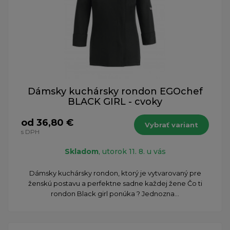
Dámsky kuchársky rondon EGOchef
BLACK GIRL - cvoky
od 36,80 €
Vybrať variant
s DPH
Skladom
, utorok 11. 8. u vás
Dámsky kuchársky rondon, ktorý je vytvarovaný pre
ženskú postavu a perfektne sadne každej žene Čo ti
rondon Black girl ponúka ? Jednozna...