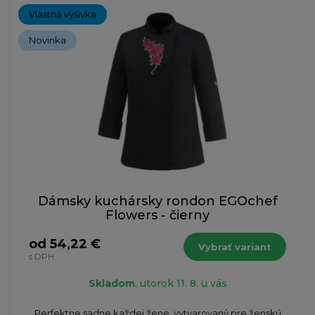
Vlastná výšivka
Novinka
Dámsky kuchársky rondon EGOchef
Flowers - čierny
od 54,22 €
Vybrať variant
s DPH
Skladom
, utorok 11. 8. u vás
Perfektne sadne každej žene, vytvarovaný pre ženskú