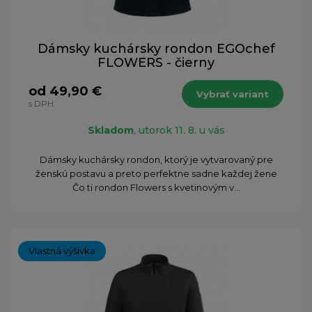
Dámsky kuchársky rondon EGOchef
FLOWERS - čierny
od 49,90 €
Vybrať variant
s DPH
Skladom
, utorok 11. 8. u vás
Dámsky kuchársky rondon, ktorý je vytvarovaný pre
ženskú postavu a preto perfektne sadne každej žene
Čo ti rondon Flowers s kvetinovým v...
Vlastná výšivka