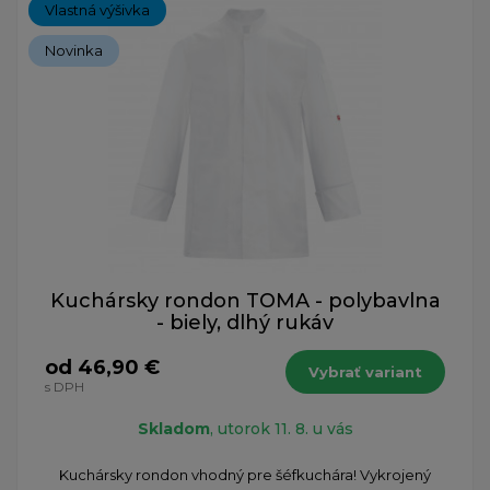
Vlastná výšivka
Novinka
Kuchársky rondon TOMA - polybavlna
- biely, dlhý rukáv
od 46,90 €
Vybrať variant
s DPH
Skladom
, utorok 11. 8. u vás
Kuchársky rondon vhodný pre šéfkuchára! Vykrojený