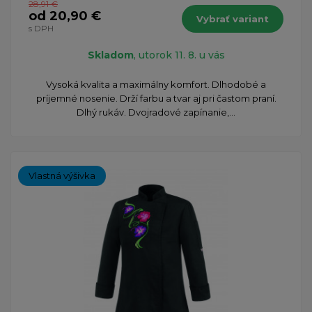
28,91 €
od 20,90 €
Vybrať variant
s DPH
Skladom
, utorok 11. 8. u vás
Vysoká kvalita a maximálny komfort. Dlhodobé a
príjemné nosenie. Drží farbu a tvar aj pri častom praní.
Dlhý rukáv. Dvojradové zapínanie,...
Vlastná výšivka