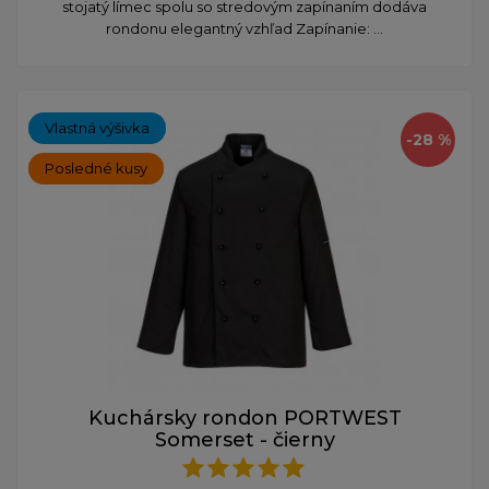
stojatý límec spolu so stredovým zapínaním dodáva
rondonu elegantný vzhľad Zapínanie: ...
Vlastná výšivka
-28 %
Posledné kusy
Kuchársky rondon PORTWEST
Somerset - čierny