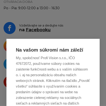
OTVÁRACIA DOBA
Po - Pia: 9:00-12:00 a 13:00 - 16:30
Vzdelávajte se a sledujte nás
na
Facebooku
Krásne produkty si priamo hovoria
o zdieľanie na
Instagrame
Na vašom súkromí nám záleží
My, spoločnosť Profi Vision s.r.o., IČO
O novinkách píšeme
47672072, používame súbory cookies na
na
Twitteri
zaistenie funkčnosti webu a s vaším súhlasom
o. i. aj na personalizáciu obsahu našich
Produkty Vám predstavujeme
webových stránok. Kliknutím na tlačidlo „Povoliť
na
Youtube
všetko“ súhlasíte s využívaním cookies a
predaním údajov o správaní na webe na
zobrazenie cielenej reklamy na sociálnych
sieťach a reklamných sieťach na ďalších