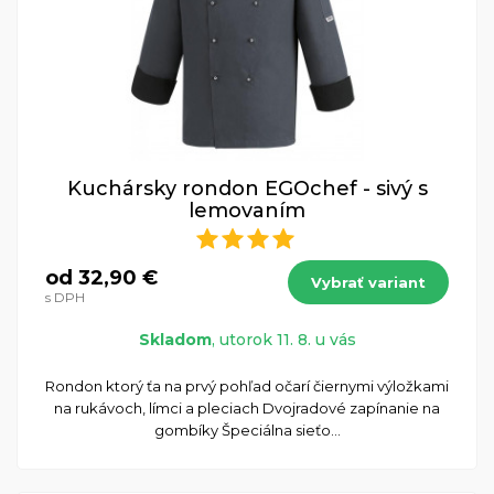
Kuchársky rondon EGOchef - sivý s
lemovaním
od 32,90 €
Vybrať variant
s DPH
Skladom
, utorok 11. 8. u vás
​Rondon ktorý ťa na prvý pohľad očarí čiernymi výložkami
na rukávoch, límci a pleciach Dvojradové zapínanie na
gombíky Špeciálna sieťo...