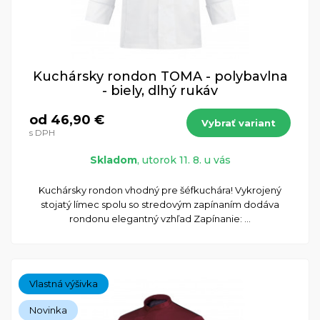
Kuchársky rondon TOMA - polybavlna
- biely, dlhý rukáv
od 46,90 €
Vybrať variant
s DPH
Skladom
, utorok 11. 8. u vás
Kuchársky rondon vhodný pre šéfkuchára! Vykrojený
stojatý límec spolu so stredovým zapínaním dodáva
rondonu elegantný vzhľad Zapínanie: ...
Vlastná výšivka
Novinka