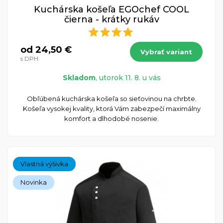
Kuchárska košeľa EGOchef COOL
čierna - krátky rukáv
od 24,50 €
Vybrať variant
s DPH
Skladom
, utorok 11. 8. u vás
Obľúbená kuchárska košeľa so sieťovinou na chrbte.
Košeľa vysokej kvality, ktorá Vám zabezpečí maximálny
komfort a dlhodobé nosenie.
Vlastná výšivka
Novinka