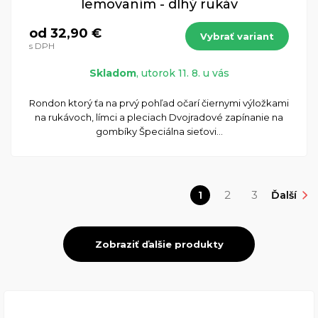
lemovaním - dlhý rukáv
od 32,90 €
Vybrať variant
s DPH
Skladom
, utorok 11. 8. u vás
Rondon ktorý ťa na prvý pohľad očarí čiernymi výložkami
na rukávoch, límci a pleciach Dvojradové zapínanie na
gombíky Špeciálna sieťovi...
1
2
3
Ďalší
Zobraziť ďalšie produkty