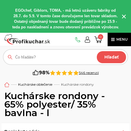
EGOchef, Giblors, TOMA, - má letnú uzáveru fabriky od
×
28.7. do 5.9. V tomto čase doručujeme len tovar skladom.
Ostatný objednaný tovar bude dodaný približne po 15.9 -
teda po naskladnení a znovu otvorení prevádzok výrobcov.
0
MENU
Hľadať
98%
546 recenzií
Kuchárske oblečenie
Kuchárske rondony
Kuchárske rondony -
65% polyester/ 35%
bavlna - l