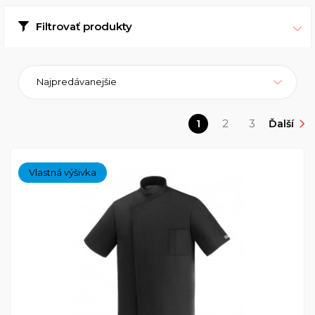
Filtrovať produkty
Najpredávanejšie
1
2
3
Ďalší
Vlastná výšivka