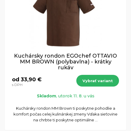
Kuchársky rondon EGOchef OTTAVIO
MM BROWN (polybavlna) - krátky
rukáv
od 33,90 €
Vybrať variant
s DPH
Skladom
, utorok 11. 8. u vás
​Kuchársky rondon MM Brown ti poskytne pohodlie a
komfort počas celej kulinárskej zmeny Vďaka sieťovine
na chrbte ti poskytne optimálne ...