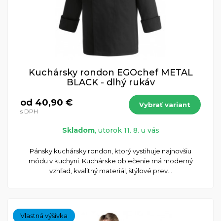
Kuchársky rondon EGOchef METAL
BLACK - dlhý rukáv
od 40,90 €
Vybrať variant
s DPH
Skladom
, utorok 11. 8. u vás
Pánsky kuchársky rondon, ktorý vystihuje najnovšiu
módu v kuchyni. Kuchárske oblečenie má moderný
vzhľad, kvalitný materiál, štýlové prev...
Vlastná výšivka