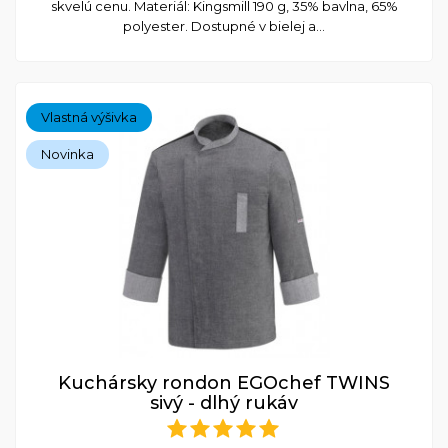
skvelú cenu. Materiál: Kingsmill 190 g, 35% bavlna, 65%
polyester. Dostupné v bielej a...
Vlastná výšivka
Novinka
Kuchársky rondon EGOchef TWINS
sivý - dlhý rukáv