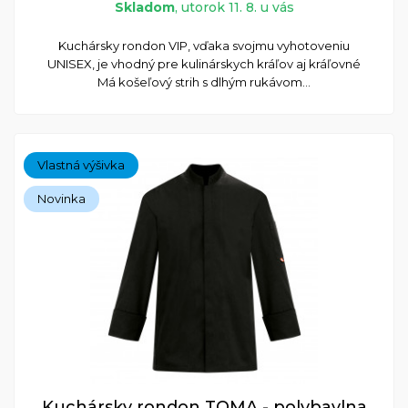
Skladom
, utorok 11. 8. u vás
​Kuchársky rondon VIP, vďaka svojmu vyhotoveniu
UNISEX, je vhodný pre kulinárskych kráľov aj kráľovné
Má košeľový strih s dlhým rukávom...
Vlastná výšivka
Novinka
Kuchársky rondon TOMA - polybavlna