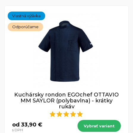
Vlastná výšivka
Odporúčame
Kuchársky rondon EGOchef OTTAVIO
MM SAYLOR (polybavlna) - krátky
rukáv
od 33,90 €
Vybrať variant
s DPH