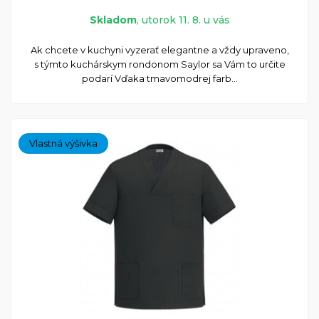
Skladom
, utorok 11. 8. u vás
Ak chcete v kuchyni vyzerať elegantne a vždy upraveno,
s týmto kuchárskym rondonom Saylor sa Vám to určite
podarí Vďaka tmavomodrej farb...
Vlastná výšivka