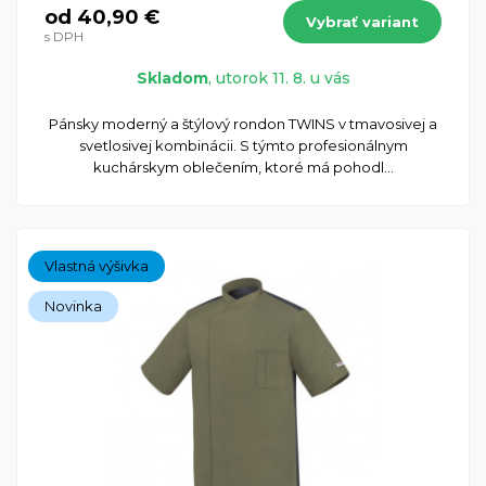
od 40,90 €
Vybrať variant
s DPH
Skladom
, utorok 11. 8. u vás
Pánsky moderný a štýlový rondon TWINS v tmavosivej a
svetlosivej kombinácii. S týmto profesionálnym
kuchárskym oblečením, ktoré má pohodl...
Vlastná výšivka
Novinka