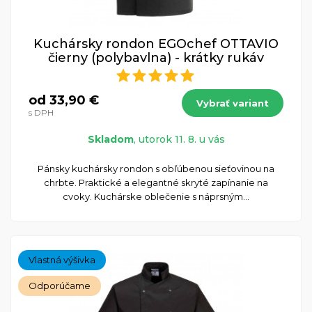
Kuchársky rondon EGOchef OTTAVIO
čierny (polybavlna) - krátky rukáv
od 33,90 €
Vybrať variant
s DPH
Skladom
, utorok 11. 8. u vás
Pánsky kuchársky rondon s obľúbenou sieťovinou na
chrbte. Praktické a elegantné skryté zapínanie na
cvoky. Kuchárske oblečenie s náprsným...
Vlastná výšivka
Odporúčame