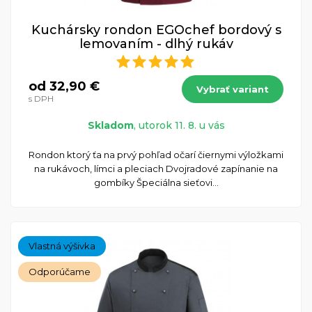
Kuchársky rondon EGOchef bordový s
lemovaním - dlhý rukáv
od 32,90 €
Vybrať variant
s DPH
Skladom
, utorok 11. 8. u vás
Rondon ktorý ťa na prvý pohľad očarí čiernymi výložkami
na rukávoch, límci a pleciach Dvojradové zapínanie na
gombíky Špeciálna sieťovi...
Vlastná výšivka
Odporúčame