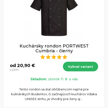
Kuchársky rondon PORTWEST
Cumbria - čierny
od 20,90 €
Vybrať variant
s DPH
Skladom
, utorok 11. 8. u vás
​Tento rondon sa stal obľúbencom najmä pre
kulinárskych študentov, či začínajúcich kuchárov Vďaka
UNISEX strihu, je vhodný pre ženy aj ...