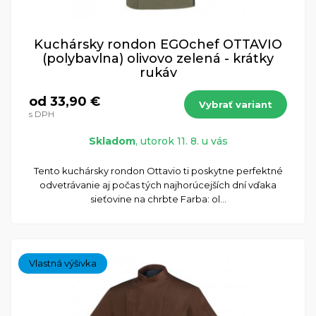
Kuchársky rondon EGOchef OTTAVIO
(polybavlna) olivovo zelená - krátky
rukáv
od 33,90 €
Vybrať variant
s DPH
Skladom
, utorok 11. 8. u vás
​Tento kuchársky rondon Ottavio ti poskytne perfektné
odvetrávanie aj počas tých najhorúcejších dní vďaka
sieťovine na chrbte Farba: ol...
Vlastná výšivka