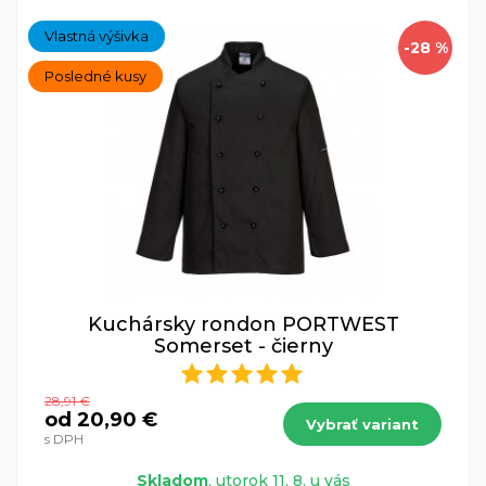
Vlastná výšivka
-28 %
Posledné kusy
Kuchársky rondon PORTWEST
Somerset - čierny
28,91 €
od 20,90 €
Vybrať variant
s DPH
Skladom
, utorok 11. 8. u vás