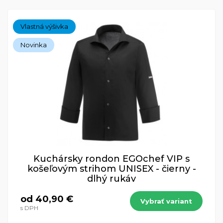
Vlastná výšivka
Novinka
Kuchársky rondon EGOchef VIP s
košeľovým strihom UNISEX - čierny -
dlhý rukáv
od 40,90 €
Vybrať variant
s DPH