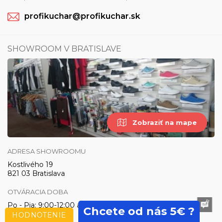
profikuchar@profikuchar.sk
SHOWROOM V BRATISLAVE
Zobraziť na mape
ADRESA SHOWROOMU
Kostlivého 19
821 03 Bratislava
OTVÁRACIA DOBA
Po - Pia: 9:00-12:00 a 13:00 - 16:30
Chcete od nás 5€ ?
HODNOTENIE