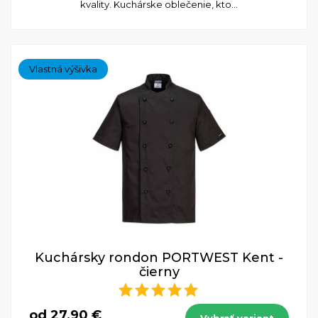
kvality. Kuchárske oblečenie, kto...
Vlastná výšivka
Kuchársky rondon PORTWEST Kent -
čierny
od 27,90 €
Vybrať variant