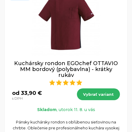
Kuchársky rondon EGOchef OTTAVIO
MM bordový (polybavlna) - krátky
rukáv
od 33,90 €
Vybrať variant
s DPH
Skladom
, utorok 11. 8. u vás
Pánsky kuchársky rondon s obľúbenou sieťovinou na
chrbte. Oblečenie pre profesionálneho kuchára vysokej