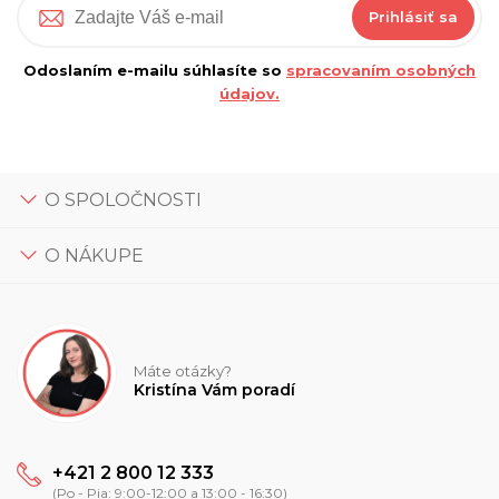
Prihlásiť sa
Odoslaním e-mailu súhlasíte so
spracovaním osobných
údajov.
O SPOLOČNOSTI
O NÁKUPE
Máte otázky?
Kristína Vám poradí
+421 2 800 12 333
(Po - Pia: 9:00-12:00 a 13:00 - 16:30)