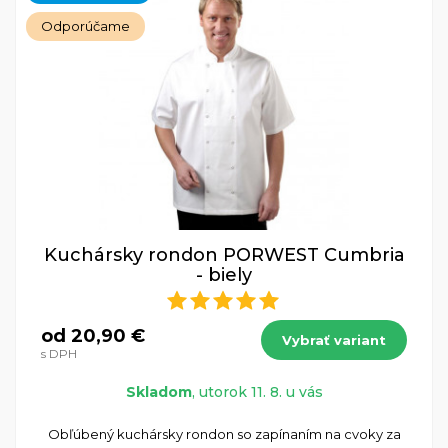
Odporúčame
Kuchársky rondon PORWEST Cumbria
- biely
od 20,90 €
Vybrať variant
s DPH
Skladom
, utorok 11. 8. u vás
Obľúbený kuchársky rondon so zapínaním na cvoky za