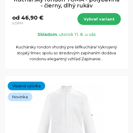
- čierny, dlhý rukáv
od 46,90 €
Vybrať variant
s DPH
Skladom
, utorok 11. 8. u vás
​Kuchársky rondon vhodný pre šéfkuchára! Vykrojený
stojatý límec spolu so stredovým zapínaním dodáva
rondonu elegantný vzhľad Zapínanie...
Vlastná výšivka
Novinka