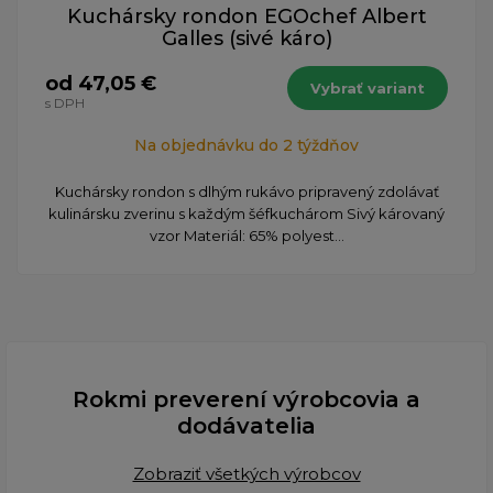
Kuchársky rondon EGOchef Albert
Galles (sivé káro)
od 47,05 €
Vybrať variant
s DPH
Na objednávku do 2 týždňov
​Kuchársky rondon s dlhým rukávo pripravený zdolávať
kulinársku zverinu s každým šéfkuchárom Sivý károvaný
vzor Materiál: 65% polyest...
Rokmi preverení výrobcovia a
dodávatelia
Zobraziť všetkých výrobcov