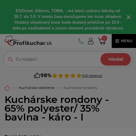
EGOchef, Giblors, TOMA, - má letnú uzáveru fabriky od
×
28.7. do 5.9. V tomto čase doručujeme len tovar skladom.
Ostatný objednaný tovar bude dodaný približne po 15.9 -
teda po naskladnení a znovu otvorení prevádzok výrobcov.
0
MENU
Hľadať
98%
545 recenzií
Kuchárske oblečenie
Kuchárske rondony
Kuchárske rondony -
65% polyester/ 35%
bavlna - káro - l