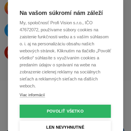
Krásne produkty si priamo hovoria
o zdieľanie na
Instagrame
Na vašom súkromí nám záleží
My, spoločnosť Profi Vision s.r.o., IČO
O novinkách píšeme
47672072, používame súbory cookies na
na
Twitteri
zaistenie funkčnosti webu a s vaším súhlasom
o. i. aj na personalizáciu obsahu našich
Produkty Vám predstavujeme
webových stránok. Kliknutím na tlačidlo „Povoliť
na
Youtube
všetko“ súhlasíte s využívaním cookies a
predaním údajov o správaní na webe na
zobrazenie cielenej reklamy na sociálnych
sieťach a reklamných sieťach na ďalších
weboch.
Profikuchař.cz
Profikoch.at
Viac informácií
Profiszakacs.hu
POVOLIŤ VŠETKO
LEN NEVYHNUTNÉ