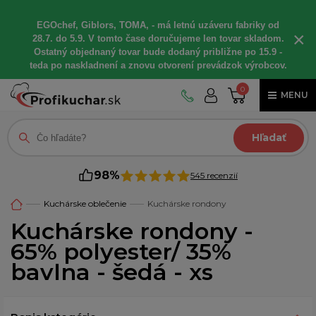
EGOchef, Giblors, TOMA, - má letnú uzáveru fabriky od
×
28.7. do 5.9. V tomto čase doručujeme len tovar skladom.
Ostatný objednaný tovar bude dodaný približne po 15.9 -
teda po naskladnení a znovu otvorení prevádzok výrobcov.
0
MENU
Hľadať
98%
545 recenzií
Kuchárske oblečenie
Kuchárske rondony
Kuchárske rondony -
65% polyester/ 35%
bavlna - šedá - xs