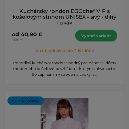
Kuchársky rondon EGOchef VIP s
košeľovým strihom UNISEX - sivý - dlhý
rukáv
od 40,90 €
Vybrať variant
s DPH
Na objednávku do 2 týždňov
Pohodlný kuchársky rondon vhodný pre pánov aj dámy
moderného košeľového vzhľadu, s ktorým zahviezdite.
So zapínaním v strede na cvoky, s ...
Vlastná výšivka