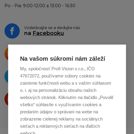
Po - Pia: 9:00-12:00 a 13:00 - 16:30
Vzdelávajte se a sledujte nás
na
Facebooku
Krásne produkty si priamo hovoria
o zdieľanie na
Instagrame
Na vašom súkromí nám záleží
My, spoločnosť Profi Vision s.r.o., IČO
O novinkách píšeme
47672072, používame súbory cookies na
na
Twitteri
zaistenie funkčnosti webu a s vaším súhlasom
o. i. aj na personalizáciu obsahu našich
Produkty Vám predstavujeme
webových stránok. Kliknutím na tlačidlo „Povoliť
na
Youtube
všetko“ súhlasíte s využívaním cookies a
predaním údajov o správaní na webe na
zobrazenie cielenej reklamy na sociálnych
sieťach a reklamných sieťach na ďalších
weboch.