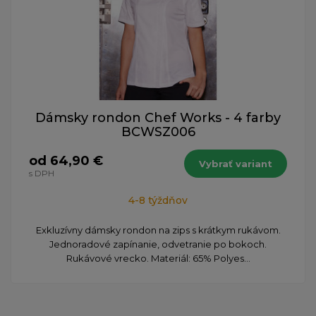
Dámsky rondon Chef Works - 4 farby
BCWSZ006
od 64,90 €
Vybrať variant
s DPH
4-8 týždňov
Exkluzívny dámsky rondon na zips s krátkym rukávom.
Jednoradové zapínanie, odvetranie po bokoch.
Rukávové vrecko. Materiál: 65% Polyes...