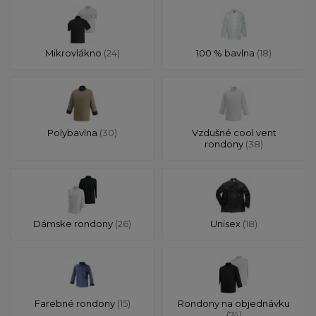
Mikrovlákno
(24)
100 % bavlna
(18)
Polybavlna
(30)
Vzdušné cool vent
rondony
(38)
Dámske rondony
(26)
Unisex
(18)
Farebné rondony
(15)
Rondony na objednávku
(74)