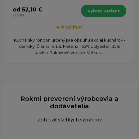
od 52,10 €
Vybrať variant
s DPH
4-8 týždňov
Kuchársky rondon určený pre obsluhu ako aj kuchárov -
dámsky. Čierna farba. Materiál: 65% polyester, 35%
bavlna. Rukávové vrecko. Veľkost...
Rokmi preverení výrobcovia a
dodávatelia
Zobraziť všetkých výrobcov