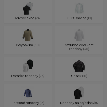
Mikrovlákno
(24)
100 % bavlna
(18)
Polybavlna
(30)
Vzdušné cool vent
rondony
(38)
Dámske rondony
(26)
Unisex
(18)
Farebné rondony
(15)
Rondony na objednávku
(74)