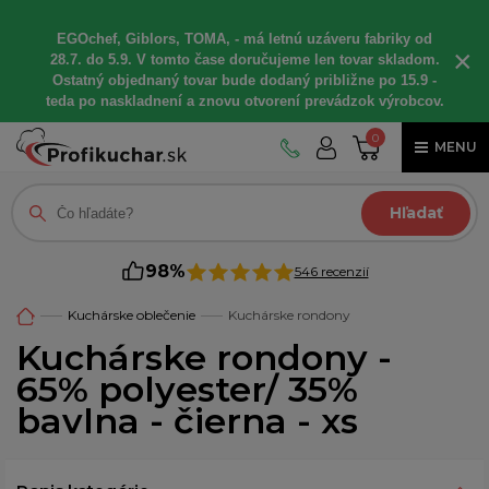
EGOchef, Giblors, TOMA, - má letnú uzáveru fabriky od
×
28.7. do 5.9. V tomto čase doručujeme len tovar skladom.
Ostatný objednaný tovar bude dodaný približne po 15.9 -
teda po naskladnení a znovu otvorení prevádzok výrobcov.
0
MENU
Hľadať
98%
546 recenzií
Kuchárske oblečenie
Kuchárske rondony
Kuchárske rondony -
65% polyester/ 35%
bavlna - čierna - xs