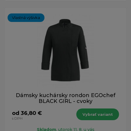
Vlastná výšivka
Dámsky kuchársky rondon EGOchef
BLACK GIRL - cvoky
od 36,80 €
Vybrať variant
s DPH
Skladom
, utorok 11. 8. u vás