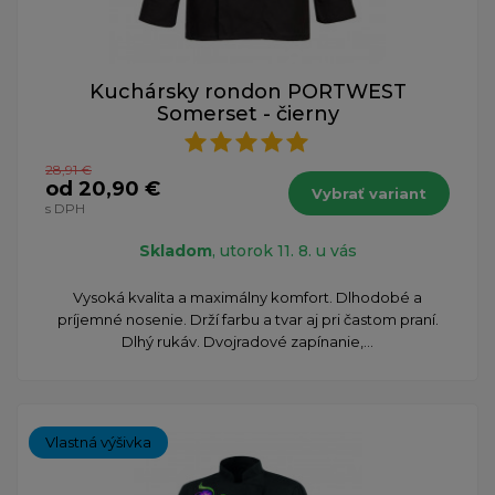
Kuchársky rondon PORTWEST
Somerset - čierny
28,91 €
od 20,90 €
Vybrať variant
s DPH
Skladom
, utorok 11. 8. u vás
Vysoká kvalita a maximálny komfort. Dlhodobé a
príjemné nosenie. Drží farbu a tvar aj pri častom praní.
Dlhý rukáv. Dvojradové zapínanie,...
Vlastná výšivka