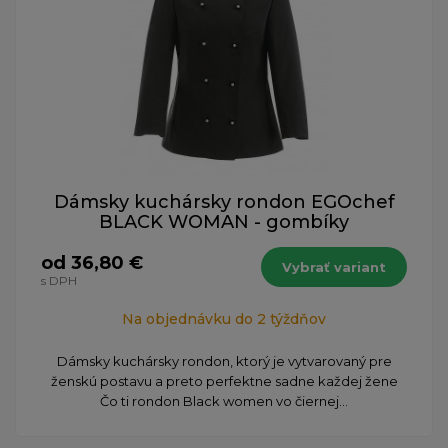
Dámsky kuchársky rondon EGOchef
BLACK WOMAN - gombíky
od 36,80 €
Vybrať variant
s DPH
Na objednávku do 2 týždňov
Dámsky kuchársky rondon, ktorý je vytvarovaný pre
ženskú postavu a preto perfektne sadne každej žene
Čo ti rondon Black women vo čiernej...