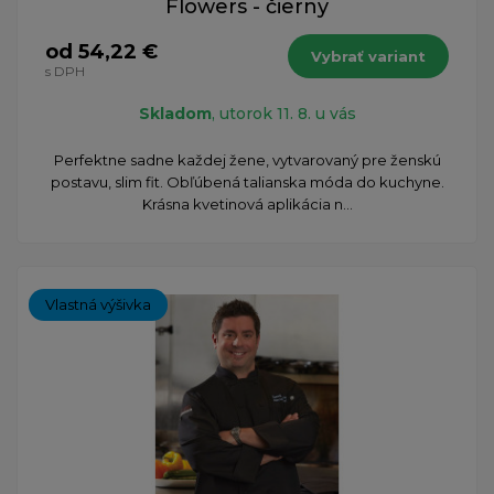
Flowers - čierny
od 54,22 €
Vybrať variant
s DPH
Skladom
, utorok 11. 8. u vás
Perfektne sadne každej žene, vytvarovaný pre ženskú
postavu, slim fit. Obľúbená talianska móda do kuchyne.
Krásna kvetinová aplikácia n...
Vlastná výšivka