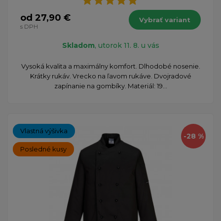
od 27,90 €
Vybrať variant
s DPH
Skladom
, utorok 11. 8. u vás
Vysoká kvalita a maximálny komfort. Dlhodobé nosenie.
Krátky rukáv. Vrecko na ľavom rukáve. Dvojradové
zapínanie na gombíky. Materiál: 19...
Vlastná výšivka
-28 %
Posledné kusy