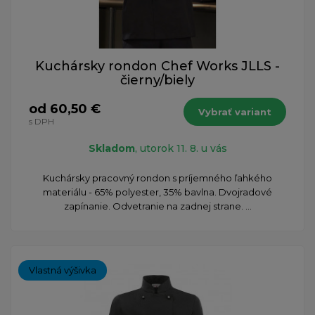
Kuchársky rondon Chef Works JLLS -
čierny/biely
od 60,50 €
Vybrať variant
s DPH
Skladom
, utorok 11. 8. u vás
Kuchársky pracovný rondon s príjemného ľahkého
materiálu - 65% polyester, 35% bavlna. Dvojradové
zapínanie. Odvetranie na zadnej strane. ...
Vlastná výšivka