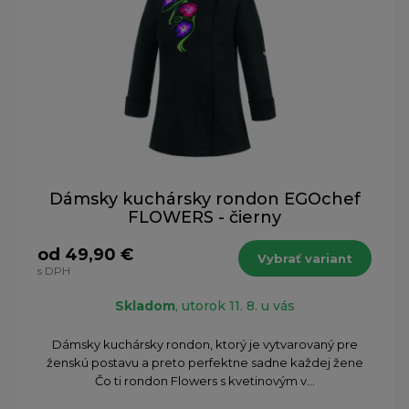
Dámsky kuchársky rondon EGOchef
FLOWERS - čierny
od 49,90 €
Vybrať variant
s DPH
Skladom
, utorok 11. 8. u vás
Dámsky kuchársky rondon, ktorý je vytvarovaný pre
ženskú postavu a preto perfektne sadne každej žene
Čo ti rondon Flowers s kvetinovým v...