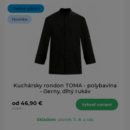
Vlastná výšivka
Novinka
Kuchársky rondon TOMA - polybavlna
- čierny, dlhý rukáv
od 46,90 €
Vybrať variant
s DPH
Skladom
, utorok 11. 8. u vás