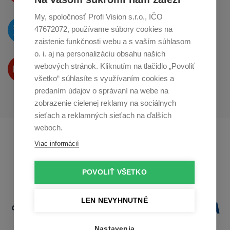
My, spoločnosť Profi Vision s.r.o., IČO
O novinkách píšeme
47672072, používame súbory cookies na
na
Twitteri
zaistenie funkčnosti webu a s vaším súhlasom
o. i. aj na personalizáciu obsahu našich
Produkty Vám predstavujeme
webových stránok. Kliknutím na tlačidlo „Povoliť
na
Youtube
všetko“ súhlasíte s využívaním cookies a
predaním údajov o správaní na webe na
zobrazenie cielenej reklamy na sociálnych
sieťach a reklamných sieťach na ďalších
weboch.
Profikuchař.cz
Profikoch.at
Viac informácií
Profiszakacs.hu
POVOLIŤ VŠETKO
LEN NEVYHNUTNÉ
Nastavenia