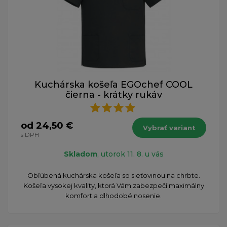
Kuchárska košeľa EGOchef COOL
čierna - krátky rukáv
od 24,50 €
Vybrať variant
s DPH
Skladom
, utorok 11. 8. u vás
Obľúbená kuchárska košeľa so sieťovinou na chrbte.
Košeľa vysokej kvality, ktorá Vám zabezpečí maximálny
komfort a dlhodobé nosenie.