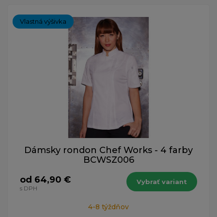
Vlastná výšivka
Dámsky rondon Chef Works - 4 farby
BCWSZ006
od 64,90 €
Vybrať variant
s DPH
4-8 týždňov