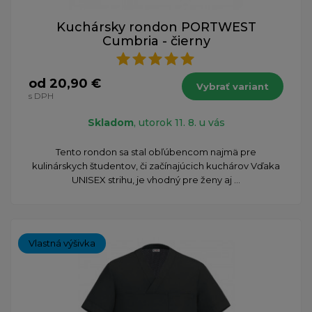
Kuchársky rondon PORTWEST
Cumbria - čierny
od 20,90 €
Vybrať variant
s DPH
Skladom
, utorok 11. 8. u vás
​Tento rondon sa stal obľúbencom najmä pre
kulinárskych študentov, či začínajúcich kuchárov Vďaka
UNISEX strihu, je vhodný pre ženy aj ...
Vlastná výšivka