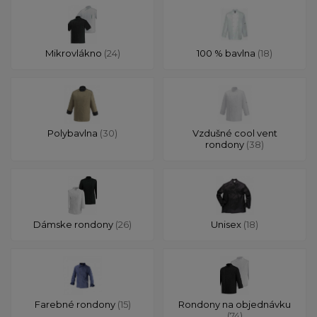
Mikrovlákno
(24)
100 % bavlna
(18)
Polybavlna
(30)
Vzdušné cool vent
rondony
(38)
Dámske rondony
(26)
Unisex
(18)
Farebné rondony
(15)
Rondony na objednávku
(74)