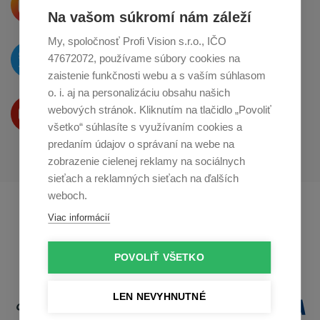
o zdieľanie na
Instagrame
Na vašom súkromí nám záleží
My, spoločnosť Profi Vision s.r.o., IČO
O novinkách píšeme
47672072, používame súbory cookies na
na
Twitteri
zaistenie funkčnosti webu a s vaším súhlasom
o. i. aj na personalizáciu obsahu našich
Produkty Vám predstavujeme
webových stránok. Kliknutím na tlačidlo „Povoliť
na
Youtube
všetko“ súhlasíte s využívaním cookies a
predaním údajov o správaní na webe na
zobrazenie cielenej reklamy na sociálnych
sieťach a reklamných sieťach na ďalších
weboch.
Profikuchař.cz
Profikoch.at
Viac informácií
Profiszakacs.hu
POVOLIŤ VŠETKO
LEN NEVYHNUTNÉ