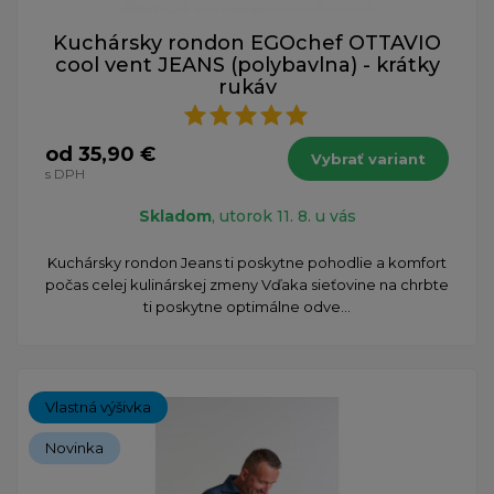
Kuchársky rondon EGOchef OTTAVIO
cool vent JEANS (polybavlna) - krátky
rukáv
od 35,90 €
Vybrať variant
s DPH
Skladom
, utorok 11. 8. u vás
Kuchársky rondon Jeans ti poskytne pohodlie a komfort
počas celej kulinárskej zmeny Vďaka sieťovine na chrbte
ti poskytne optimálne odve...
Vlastná výšivka
Novinka