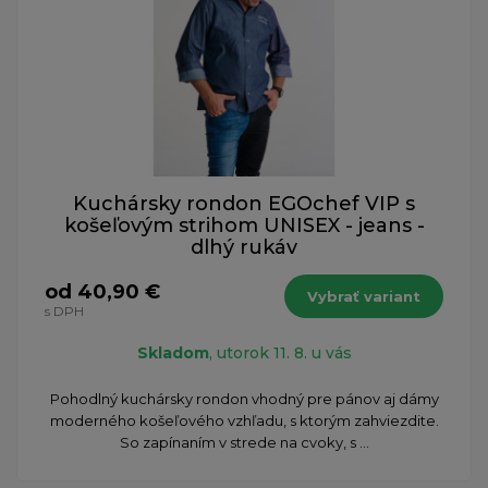
Kuchársky rondon EGOchef VIP s
košeľovým strihom UNISEX - jeans -
dlhý rukáv
od 40,90 €
Vybrať variant
s DPH
Skladom
, utorok 11. 8. u vás
Pohodlný kuchársky rondon vhodný pre pánov aj dámy
moderného košeľového vzhľadu, s ktorým zahviezdite.
So zapínaním v strede na cvoky, s ...