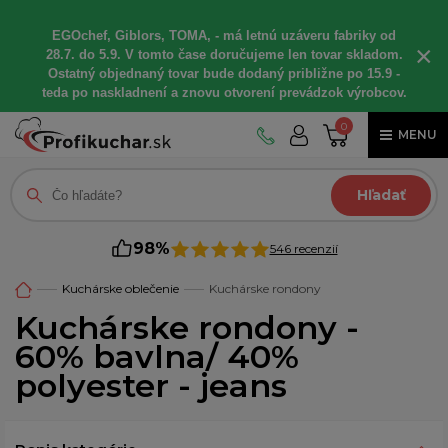
EGOchef, Giblors, TOMA, - má letnú uzáveru fabriky od
×
28.7. do 5.9. V tomto čase doručujeme len tovar skladom.
Ostatný objednaný tovar bude dodaný približne po 15.9 -
teda po naskladnení a znovu otvorení prevádzok výrobcov.
0
MENU
Hľadať
98%
546 recenzií
Kuchárske oblečenie
Kuchárske rondony
Kuchárske rondony -
60% bavlna/ 40%
polyester - jeans