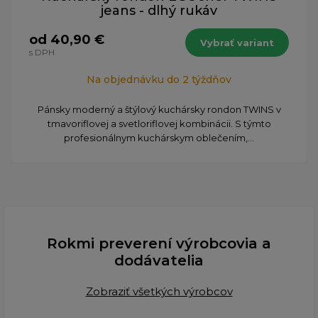
jeans - dlhý rukáv
od 40,90 €
Vybrať variant
s DPH
Na objednávku do 2 týždňov
Pánsky moderný a štýlový kuchársky rondon TWINS v
tmavoriflovej a svetloriflovej kombinácii. S týmto
profesionálnym kuchárskym oblečením,...
Rokmi preverení výrobcovia a
dodávatelia
Zobraziť všetkých výrobcov