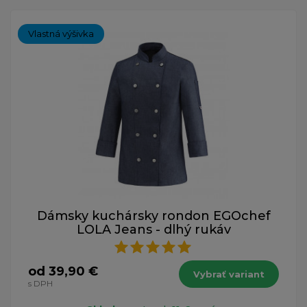
Vlastná výšivka
Dámsky kuchársky rondon EGOchef
LOLA Jeans - dlhý rukáv
od 39,90 €
Vybrať variant
s DPH