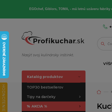
EGOchef, Giblors, TOMA, - má letnú uzáveru fabriky 
+
Nasýť svoj kulinársky inštinkt.
VÝŠI
Katalóg produktov
HODNOTENIE OBCHODU
TOP30 bestsellerov
Tipy na darčeky
Kuc
%
AKCIA %