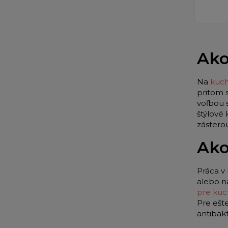
Ako
Na
kuch
pritom 
voľbou 
štýlové
zástero
Ako
Práca v 
alebo n
pre kuc
Pre ešt
antibak