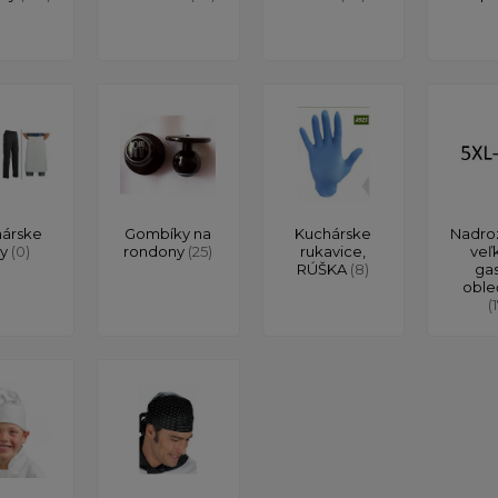
árske
Gombíky na
Kuchárske
Nadro
ty
(0)
rondony
(25)
rukavice,
veľ
RÚŠKA
(8)
ga
oble
(