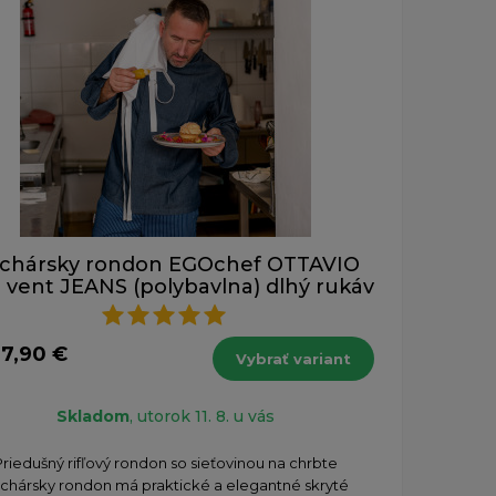
chársky rondon EGOchef OTTAVIO
 vent JEANS (polybavlna) dlhý rukáv
37,90 €
Vybrať variant
Skladom
, utorok 11. 8. u vás
Priedušný rifľový rondon so sieťovinou na chrbte
chársky rondon má praktické a elegantné skryté