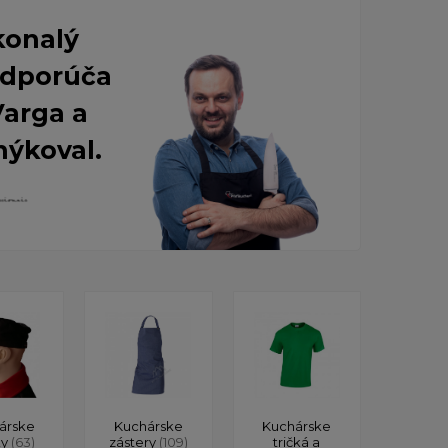
konalý
 Odporúča
Varga a
nýkoval.
árske
Kuchárske
Kuchárske
ky
(63)
zástery
(109)
tričká a