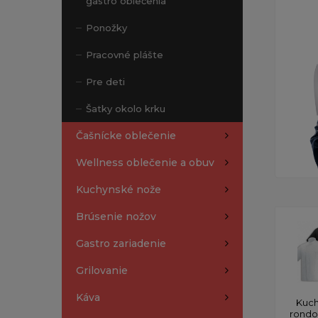
gastro oblečenia
Ponožky
Pracovné plášte
Pre deti
Šatky okolo krku
Čašnícke oblečenie
Wellness oblečenie a obuv
Kuchynské nože
Brúsenie nožov
Gastro zariadenie
Grilovanie
Káva
Kuch
rond