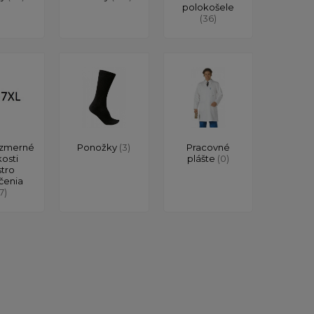
polokošele
(36)
zmerné
Ponožky
(3)
Pracovné
kosti
plášte
(0)
stro
čenia
17)