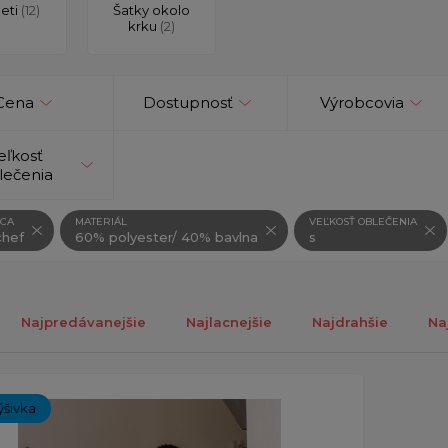
deti
(12)
Šatky okolo
krku
(2)
Cena
Dostupnosť
Výrobcovia
eľkosť
lečenia
CA
MATERIÁL
VEĽKOSŤ OBLEČENIA
hef
60% polyester/ 40% bavlna
s
Najpredávanejšie
Najlacnejšie
Najdrahšie
Na
ch 1-1 z 1 záznamu.
ýšivka