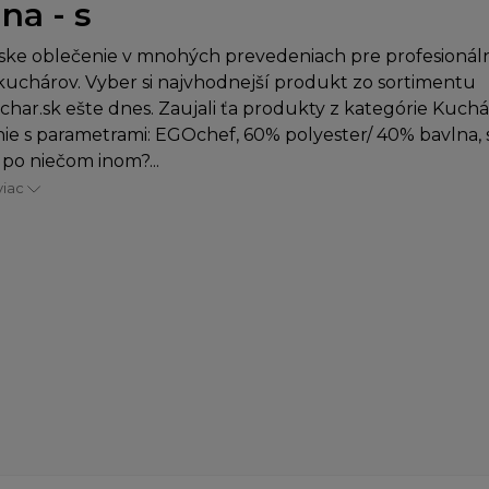
na - s
ke oblečenie v mnohých prevedeniach pre profesionáln
uchárov. Vyber si najvhodnejší produkt zo sortimentu
char.sk ešte dnes. Zaujali ťa produkty z kategórie Kuch
ie s parametrami: EGOchef, 60% polyester/ 40% bavlna, s
 po niečom inom?...
viac