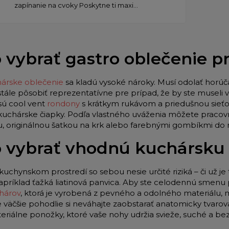
zapínanie na cvoky Poskytne ti maxi...
 vybrať gastro oblečenie 
árske oblečenie
sa kladú vysoké nároky. Musí odolať horúč
stále pôsobiť reprezentatívne pre prípad, že by ste museli
sú cool vent
rondony
s krátkym rukávom a priedušnou sieťo
 kuchárske čiapky. Podľa vlastného uváženia môžete pracov
u, originálnou šatkou na krk alebo farebnými gombíkmi do
 vybrať vhodnú kuchársku
kuchynskom prostredí so sebou nesie určité riziká – či už je 
apríklad ťažká liatinová panvica. Aby ste celodennú smenu p
hárov
, ktorá je vyrobená z pevného a odolného materiálu,
e väčšie pohodlie si neváhajte zaobstarať anatomicky tvar
teriálne ponožky, ktoré vaše nohy udržia svieže, suché a be