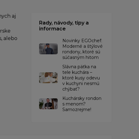
ych aj
Rady, návody, tipy a
informace
árske
, alebo
Novinky EGOchef:
Moderné a štýlové
rondony, ktoré sú
súčasným hitom
Slávna päťka na
tele kuchára –
ktoré kusy odevu
v kuchyni nesmú
chýbať?
Kuchársky rondon
s menom?
Samozrejme!