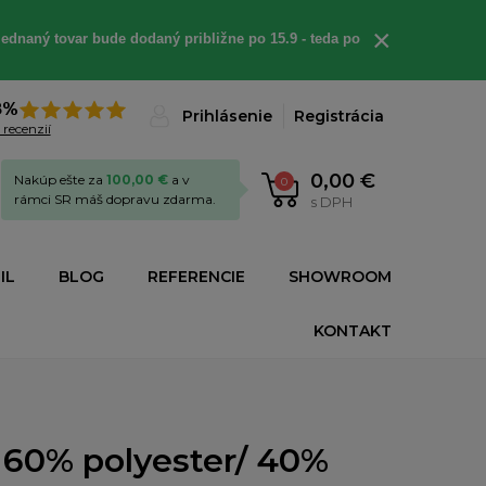
×
ednaný tovar bude dodaný približne po 15.9 - teda po
8%
Prihlásenie
Registrácia
 recenzií
0,00 €
Nakúp ešte za
100,00 €
a v
0
rámci SR máš dopravu zdarma.
s DPH
IL
BLOG
REFERENCIE
SHOWROOM
KONTAKT
 60% polyester/ 40%