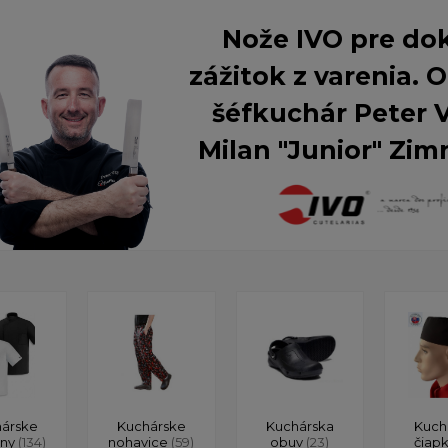
Nože IVO pre do
zážitok z varenia.
šéfkuchár Peter 
Milan "Junior" Zim
árske
Kuchárske
Kuchárska
Kuch
ony
(134)
nohavice
(59)
obuv
(23)
čiap