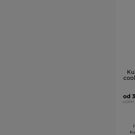
Ku
cool
od 
s DPH
​
Ku