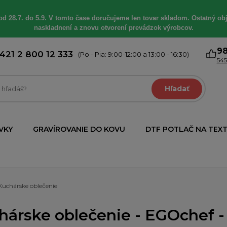
od 28.7. do 5.9. V tomto čase doručujeme len tovar skladom. Ostatný obj
naskladnení a znovu otvorení prevádzok výrobcov.
9
421 2 800 12 333
(Po - Pia: 9:00-12:00 a 13:00 - 16:30)
545
Hľadať
VKY
GRAVÍROVANIE DO KOVU
DTF POTLAČ NA TEXT
Kuchárske oblečenie
hárske oblečenie - EGOchef -