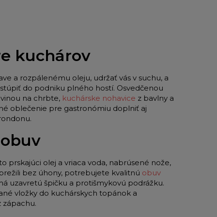
pre kuchárov
ave a rozpálenému oleju, udržať vás v suchu, a
 vstúpiť do podniku plného hostí. Osvedčenou
vinou na chrbte,
kuchárske nohavice
z bavlny a
né oblečenie pre gastronómiu doplniť aj
 rondonu.
 obuv
to prskajúci olej a vriaca voda, nabrúsené nože,
režili bez úhony, potrebujete kvalitnú
obuv
 má uzavretú špičku a protišmykovú podrážku.
ované vložky do kuchárskych topánok a
z zápachu.