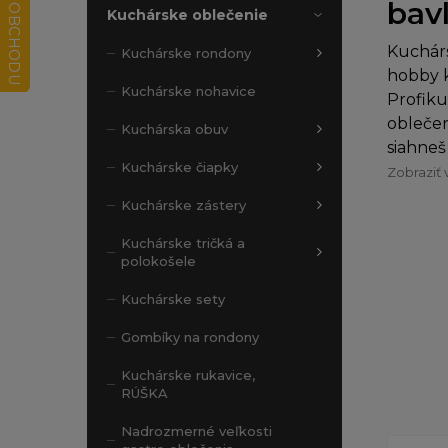
bavl
Kuchárske oblečenie
Kuchárs
Kuchárske rondony
hobby k
Kuchárske nohavice
Profiku
oblečen
Kuchárska obuv
siahneš
Kuchárske čiapky
Zobraziť 
Kuchárske zástery
Kuchárske tričká a
polokošele
Kuchárske sety
Gombíky na rondony
Kuchárske rukavice,
RÚŠKA
Nadrozmerné veľkosti