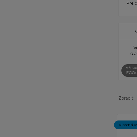
Pre 
V
ob
VÝROB
EGOc
Zoradiť:
Zobrazený
Vlastná v