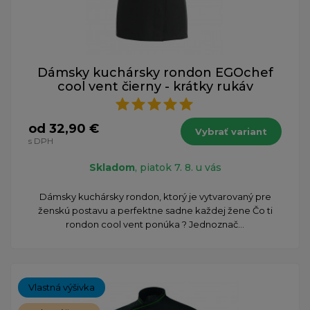
Dámsky kuchársky rondon EGOchef
cool vent čierny - krátky rukáv
od 32,90 €
Vybrať variant
s DPH
Skladom
, piatok 7. 8. u vás
Dámsky kuchársky rondon, ktorý je vytvarovaný pre
ženskú postavu a perfektne sadne každej žene Čo ti
rondon cool vent ponúka ? Jednoznač...
Vlastná výšivka