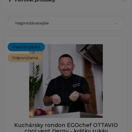
Najpredávanejšie
Vlastná výšivka
Odporúčame
Kuchársky rondon EGOchef OTTAVIO
cool vent čierny - krátky rukáv