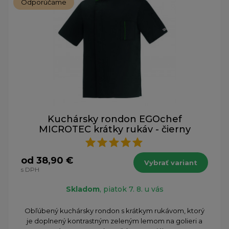
Odporúčame
Kuchársky rondon EGOchef
MICROTEC krátky rukáv - čierny
od 38,90 €
Vybrať variant
s DPH
Skladom
, piatok 7. 8. u vás
​Obľúbený kuchársky rondon s krátkym rukávom, ktorý
je doplnený kontrastným zeleným lemom na golieri a