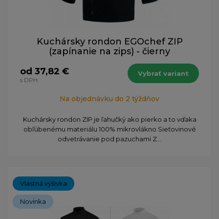
Kuchársky rondon EGOchef ZIP
(zapínanie na zips) - čierny
od 37,82 €
Vybrať variant
s DPH
Na objednávku do 2 týždňov
​Kuchársky rondon ZIP je ľahučký ako pierko a to vďaka
obľúbenému materiálu 100% mikrovlákno Sieťovinové
odvetrávanie pod pazuchami Z...
Vlastná výšivka
Novinka