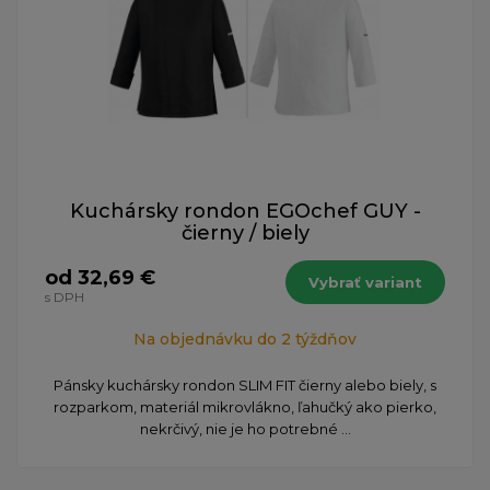
Kuchársky rondon EGOchef GUY -
čierny / biely
od 32,69 €
Vybrať variant
s DPH
Na objednávku do 2 týždňov
Pánsky kuchársky rondon SLIM FIT čierny alebo biely, s
rozparkom, materiál mikrovlákno, ľahučký ako pierko,
nekrčivý, nie je ho potrebné ...