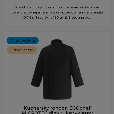
S týmto ľahučkým rondonom zostaneš suchý počas
celej pracovnej smeny vďaka vodeodolnému materiálu
100% mikrovlákno 130 g/m2 Sieťovina po...
Vlastná výšivka
Odporúčame
Kuchársky rondon EGOchef
MICROTEC dlhý rukáv - čierny