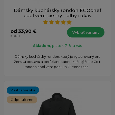
Dámsky kuchársky rondon EGOchef
cool vent čierny - dlhý rukáv
od 33,90 €
Vybrať variant
s DPH
Skladom
, piatok 7. 8. u vás
Dámsky kuchársky rondon, ktorý je vytvarovaný pre
ženskú postavu a perfektne sadne každej žene Čo ti
rondon cool vent ponúka ? Jednoznač...
Vlastná výšivka
Odporúčame