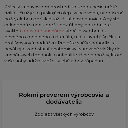
Práca v kuchynskom prostredí so sebou nesie určité
riziká – či už je to prskajúci olej a vriaca voda, nabrúsené
nože, alebo napríklad ťažká liatinová panvica. Aby ste
celodennú smenu prežili bez úhony, potrebujete
kvalitnú
obuv pre kuchárov
, ktorá je vyrobená z
pevného a odolného materiálu, má uzavretú špičku a
protišmykovú podrážku. Pre ešte väčšie pohodlie si
neváhajte zaobstarať anatomicky tvarované vložky do
kuchárskych topánok a antibakteriálne ponožky, ktoré
vaše nohy udržia svieže, suché a bez zápachu.
Rokmi preverení výrobcovia a
dodávatelia
Zobraziť všetkých výrobcov