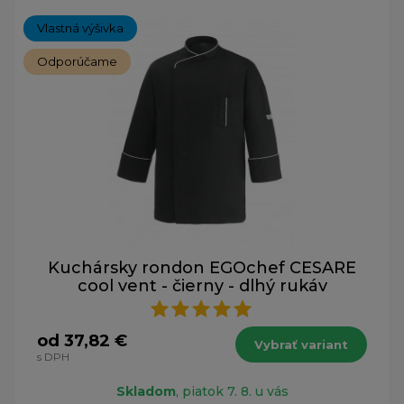
Vlastná výšivka
Odporúčame
Kuchársky rondon EGOchef CESARE
cool vent - čierny - dlhý rukáv
od 37,82 €
Vybrať variant
s DPH
Skladom
, piatok 7. 8. u vás