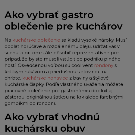
Ako vybrať gastro
oblečenie pre kuchárov
Na
kuchárske oblečenie
sa kladú vysoké nároky. Musí
odolať horúčave a rozpálenému oleju, udržať vás v
suchu, a pritom stále pôsobiť reprezentatívne pre
prípad, že by ste museli vstúpiť do podniku plného
hostí. Osvedčenou voľbou sú cool vent
rondony
s
krátkym rukávom a priedušnou sieťovinou na
chrbte,
kuchárske nohavice
z bavlny a štýlové
kuchárske čiapky. Podľa vlastného uváženia môžete
pracovné oblečenie pre gastronómiu doplniť aj
zásterou, originálnou šatkou na krk alebo farebnými
gombíkmi do rondonu.
Ako vybrať vhodnú
kuchársku obuv