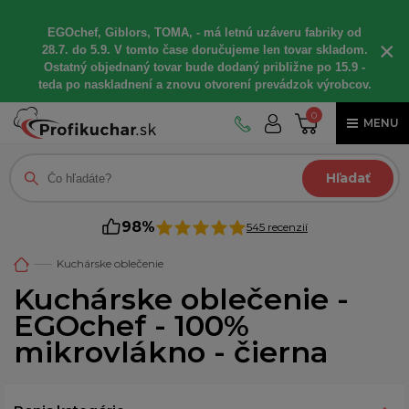
EGOchef, Giblors, TOMA, - má letnú uzáveru fabriky od
×
28.7. do 5.9. V tomto čase doručujeme len tovar skladom.
Ostatný objednaný tovar bude dodaný približne po 15.9 -
teda po naskladnení a znovu otvorení prevádzok výrobcov.
0
MENU
Hľadať
98%
545 recenzií
Kuchárske oblečenie
Kuchárske oblečenie -
EGOchef - 100%
mikrovlákno - čierna