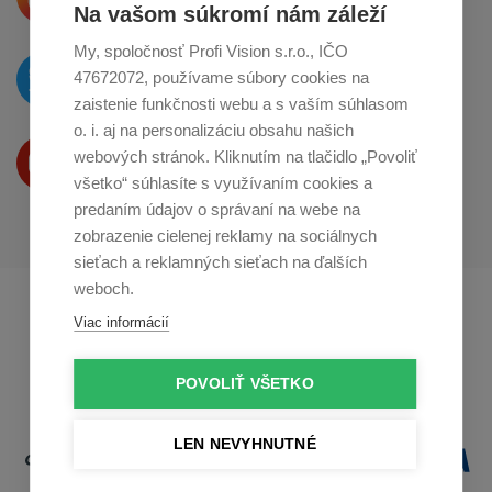
o zdieľanie na
Instagrame
Na vašom súkromí nám záleží
My, spoločnosť Profi Vision s.r.o., IČO
O novinkách píšeme
47672072, používame súbory cookies na
na
Twitteri
zaistenie funkčnosti webu a s vaším súhlasom
o. i. aj na personalizáciu obsahu našich
Produkty Vám predstavujeme
webových stránok. Kliknutím na tlačidlo „Povoliť
na
Youtube
všetko“ súhlasíte s využívaním cookies a
predaním údajov o správaní na webe na
zobrazenie cielenej reklamy na sociálnych
sieťach a reklamných sieťach na ďalších
weboch.
Profikuchař.cz
Profikoch.at
Viac informácií
Profiszakacs.hu
POVOLIŤ VŠETKO
LEN NEVYHNUTNÉ