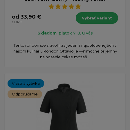
od 33,90 €
Vybrať variant
s DPH
Skladom
, piatok 7. 8. u vás
Tento rondon ste si zvolili za jeden z najobľúbenejších v
našom kulináriu Rondon Ottavio je výnimočne príjemný
na nosenie, takže môžeš ...
Vlastná výšivka
Odporúčame