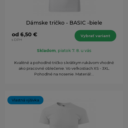
Dámske tričko - BASIC -biele
od 6,50 €
Vybrať variant
s DPH
Skladom
, piatok 7. 8. u vás
Kvalitné a pohodlné tričko s krátkym rukávom vhodné
ako pracovné oblečenie. Vo veľkostiach XS - 3XL.
Pohodlné na nosenie. Materiál:...
Vlastná výšivka