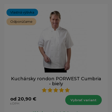
Vlastná výšivka
Odporúčame
Kuchársky rondon PORWEST Cumbria
- biely
od 20,90 €
Vybrať variant
s DPH