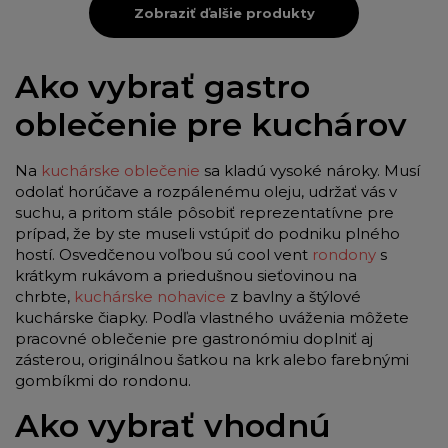
Zobraziť ďalšie produkty
Ako vybrať gastro
oblečenie pre kuchárov
Na
kuchárske oblečenie
sa kladú vysoké nároky. Musí
odolať horúčave a rozpálenému oleju, udržať vás v
suchu, a pritom stále pôsobiť reprezentatívne pre
prípad, že by ste museli vstúpiť do podniku plného
hostí. Osvedčenou voľbou sú cool vent
rondony
s
krátkym rukávom a priedušnou sieťovinou na
chrbte,
kuchárske nohavice
z bavlny a štýlové
kuchárske čiapky. Podľa vlastného uváženia môžete
pracovné oblečenie pre gastronómiu doplniť aj
zásterou, originálnou šatkou na krk alebo farebnými
gombíkmi do rondonu.
Ako vybrať vhodnú