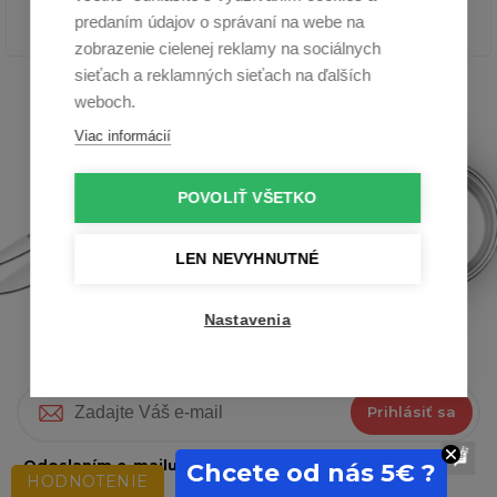
predaním údajov o správaní na webe na
zobrazenie cielenej reklamy na sociálnych
sieťach a reklamných sieťach na ďalších
weboch.
Viac informácií
POVOLIŤ VŠETKO
LEN NEVYHNUTNÉ
To najlepšie do Vašej pošty
Nastavenia
Novinky, recepty, tipy a rady priamo na Váš e-mail
Prihlásiť sa
Odoslaním e-mailu súhlasíte so
spracovaním osobných
Chcete od nás 5€ ?
HODNOTENIE
údajov.