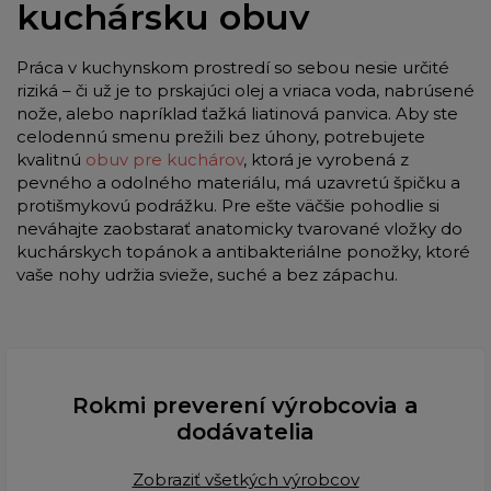
kuchársku obuv
Práca v kuchynskom prostredí so sebou nesie určité
riziká – či už je to prskajúci olej a vriaca voda, nabrúsené
nože, alebo napríklad ťažká liatinová panvica. Aby ste
celodennú smenu prežili bez úhony, potrebujete
kvalitnú
obuv pre kuchárov
, ktorá je vyrobená z
pevného a odolného materiálu, má uzavretú špičku a
protišmykovú podrážku. Pre ešte väčšie pohodlie si
neváhajte zaobstarať anatomicky tvarované vložky do
kuchárskych topánok a antibakteriálne ponožky, ktoré
vaše nohy udržia svieže, suché a bez zápachu.
Rokmi preverení výrobcovia a
dodávatelia
Zobraziť všetkých výrobcov