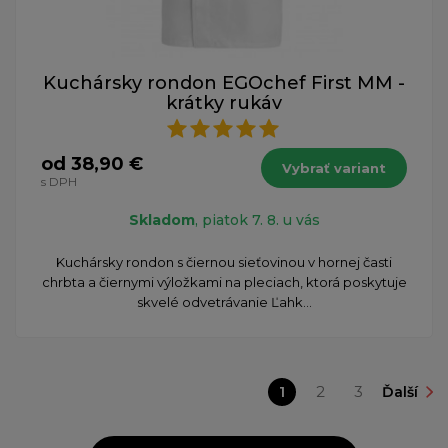
Kuchársky rondon EGOchef First MM -
krátky rukáv
od 38,90 €
Vybrať variant
s DPH
Skladom
, piatok 7. 8. u vás
​Kuchársky rondon s čiernou sieťovinou v hornej časti
chrbta a čiernymi výložkami na pleciach, ktorá poskytuje
skvelé odvetrávanie Ľahk...
1
2
3
Ďalší