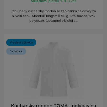
Skladom
, piatok 7. 8. u vás
Obľúbený kuchársky rondon so zapínaním na cvoky za
skvelú cenu. Materiál: Kingsmill 190 g, 35% bavlna, 65%
polyester. Dostupné v bielej a...
Vlastná výšivka
Novinka
Kuchársky rondon TOMA - polybavlna