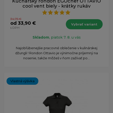
Kuchársky rondon EGOchef OTTAVIO
cool vent biely - krátky rukáv
34,75 €
od 33,90 €
Vybrať variant
s DPH
Skladom
, piatok 7. 8. u vás
Najobľúbenejšie pracovné oblečenie v kulinárskej
džungli ! Rondon Ottavio je výnimočne príjemný na
nosenie, takže môžeš v ňom zažívať po...
Vlastná výšivka