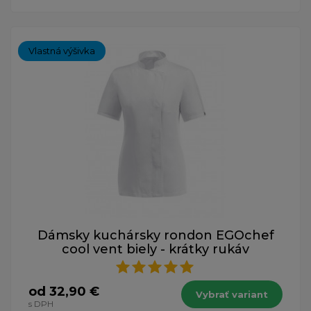
Vlastná výšivka
Dámsky kuchársky rondon EGOchef
cool vent biely - krátky rukáv
od 32,90 €
Vybrať variant
s DPH