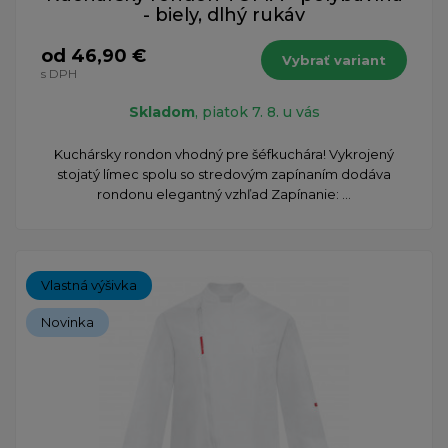
- biely, dlhý rukáv
od 46,90 €
Vybrať variant
s DPH
Skladom
, piatok 7. 8. u vás
Kuchársky rondon vhodný pre šéfkuchára! Vykrojený
stojatý límec spolu so stredovým zapínaním dodáva
rondonu elegantný vzhľad Zapínanie: ...
Vlastná výšivka
Novinka