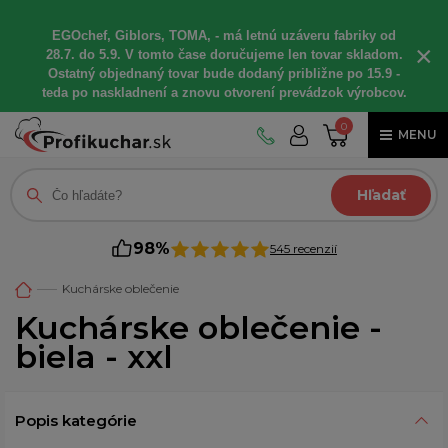
EGOchef, Giblors, TOMA, - má letnú uzáveru fabriky od
×
28.7. do 5.9. V tomto čase doručujeme len tovar skladom.
Ostatný objednaný tovar bude dodaný približne po 15.9 -
teda po naskladnení a znovu otvorení prevádzok výrobcov.
0
MENU
Hľadať
98%
545 recenzií
Kuchárske oblečenie
Kuchárske oblečenie -
biela - xxl
Popis kategórie