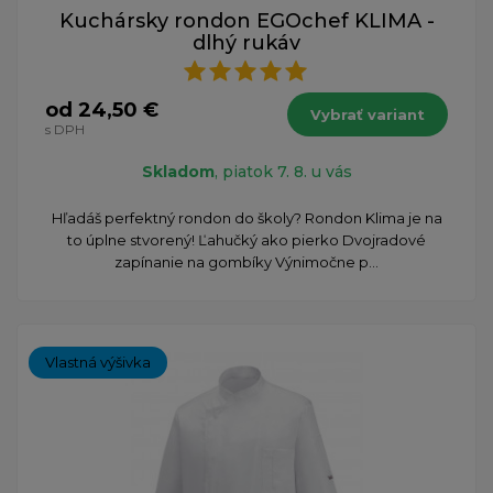
Kuchársky rondon EGOchef KLIMA -
dlhý rukáv
od 24,50 €
Vybrať variant
s DPH
Skladom
, piatok 7. 8. u vás
Hľadáš perfektný rondon do školy? Rondon Klima je na
to úplne stvorený! Ľahučký ako pierko Dvojradové
zapínanie na gombíky Výnimočne p...
Vlastná výšivka