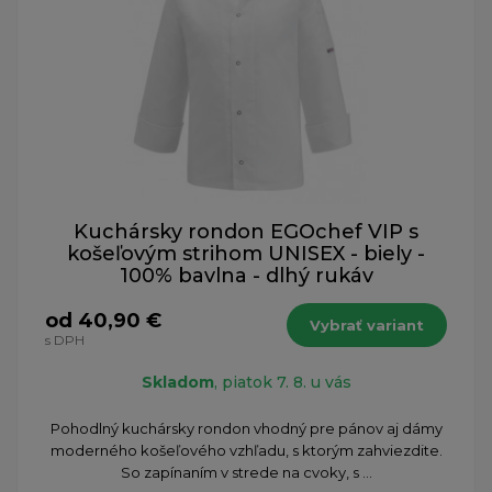
Kuchársky rondon EGOchef VIP s
košeľovým strihom UNISEX - biely -
100% bavlna - dlhý rukáv
od 40,90 €
Vybrať variant
s DPH
Skladom
, piatok 7. 8. u vás
Pohodlný kuchársky rondon vhodný pre pánov aj dámy
moderného košeľového vzhľadu, s ktorým zahviezdite.
So zapínaním v strede na cvoky, s ...