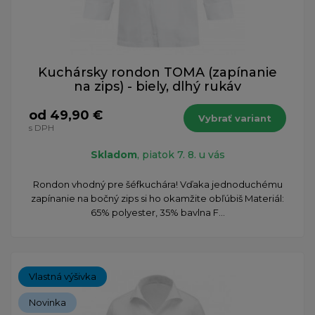
Kuchársky rondon TOMA (zapínanie
na zips) - biely, dlhý rukáv
od 49,90 €
Vybrať variant
s DPH
Skladom
, piatok 7. 8. u vás
Rondon vhodný pre šéfkuchára! Vďaka jednoduchému
zapínanie na bočný zips si ho okamžite obľúbiš Materiál:
65% polyester, 35% bavlna F...
Vlastná výšivka
Novinka