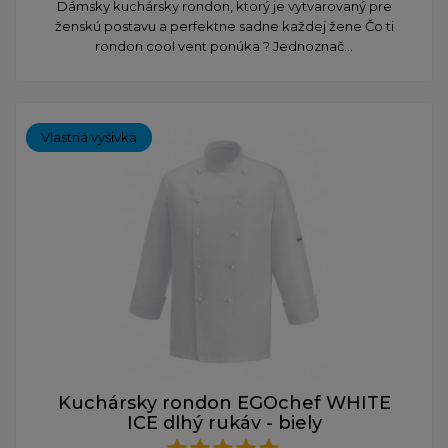
Dámsky kuchársky rondon, ktorý je vytvarovaný pre
ženskú postavu a perfektne sadne každej žene Čo ti
rondon cool vent ponúka ? Jednoznač...
Vlastná výšivka
Kuchársky rondon EGOchef WHITE
ICE dlhý rukáv - biely