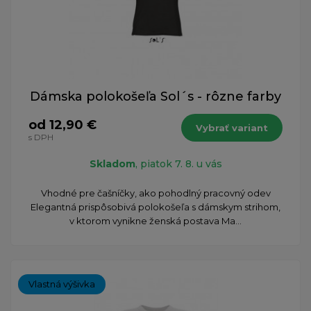
Dámska polokošeľa Sol´s - rôzne farby
od 12,90 €
Vybrať variant
s DPH
Skladom
, piatok 7. 8. u vás
Vhodné pre čašníčky, ako pohodlný pracovný odev
Elegantná prispôsobivá polokošeľa s dámskym strihom,
v ktorom vynikne ženská postava Ma...
Vlastná výšivka