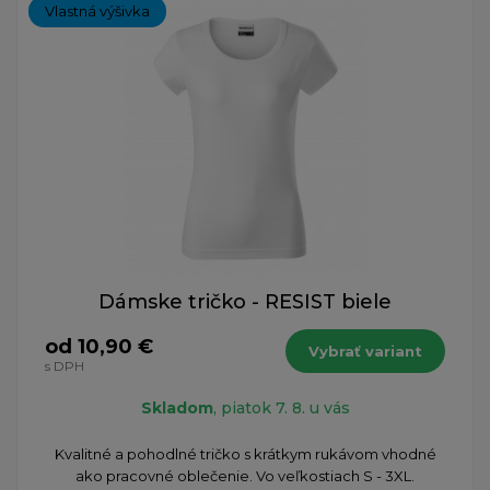
Vlastná výšivka
Dámske tričko - RESIST biele
od 10,90 €
Vybrať variant
s DPH
Skladom
, piatok 7. 8. u vás
Kvalitné a pohodlné tričko s krátkym rukávom vhodné
ako pracovné oblečenie. Vo veľkostiach S - 3XL.