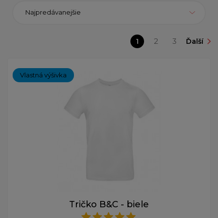
Najpredávanejšie
1
2
3
Ďalší
Vlastná výšivka
Tričko B&C - biele