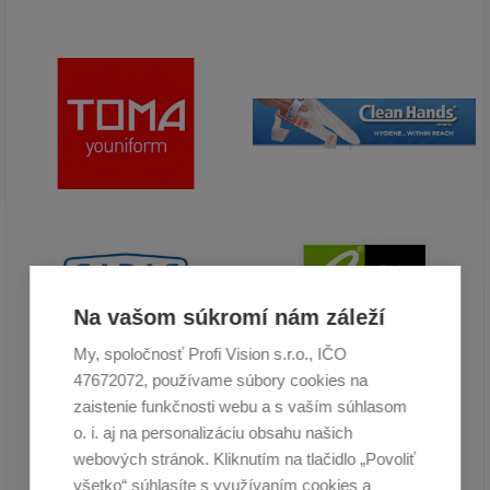
Na vašom súkromí nám záleží
My, spoločnosť Profi Vision s.r.o., IČO
47672072, používame súbory cookies na
zaistenie funkčnosti webu a s vaším súhlasom
o. i. aj na personalizáciu obsahu našich
webových stránok. Kliknutím na tlačidlo „Povoliť
všetko“ súhlasíte s využívaním cookies a