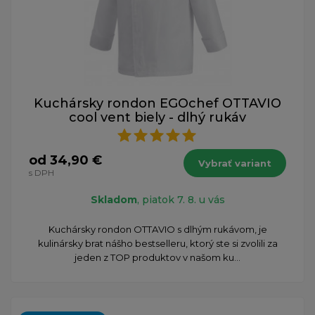
Kuchársky rondon EGOchef OTTAVIO
cool vent biely - dlhý rukáv
od 34,90 €
Vybrať variant
s DPH
Skladom
, piatok 7. 8. u vás
​Kuchársky rondon OTTAVIO s dlhým rukávom, je
kulinársky brat nášho bestselleru, ktorý ste si zvolili za
jeden z TOP produktov v našom ku...