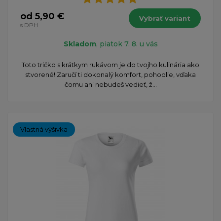
od 5,90 €
Vybrať variant
s DPH
Skladom
, piatok 7. 8. u vás
Toto tričko s krátkym rukávom je do tvojho kulinária ako
stvorené! Zaručí ti dokonalý komfort, pohodlie, vďaka
čomu ani nebudeš vedieť, ž...
Vlastná výšivka