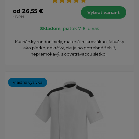
od 26,55 €
Vybrať variant
s DPH
Skladom
, piatok 7. 8. u vás
Kuchársky rondon biely, materiál mikrovlákno, ľahučký
ako pierko, nekrčivý, nie je ho potrebné žehliť,
nepremokavý, s odvetrávacou sieťko...
Vlastná výšivka