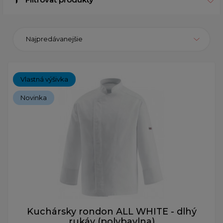
Najpredávanejšie
Vlastná výšivka
Novinka
Kuchársky rondon ALL WHITE - dlhý
rukáv (polybavlna)