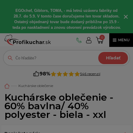
EGOchef, Giblors, TOMA, - má letnú uzáveru fabriky od
×
28.7. do 5.9. V tomto čase doručujeme len tovar skladom.
Ostatný objednaný tovar bude dodaný približne po 15.9 -
teda po naskladnení a znovu otvorení prevádzok výrobcov.
0
MENU
Hľadať
98%
546 recenzií
Kuchárske oblečenie
Kuchárske oblečenie -
60% bavlna/ 40%
polyester - biela - xxl