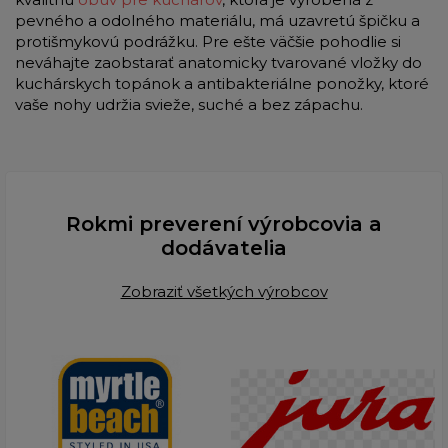
pevného a odolného materiálu, má uzavretú špičku a
protišmykovú podrážku. Pre ešte väčšie pohodlie si
neváhajte zaobstarať anatomicky tvarované vložky do
kuchárskych topánok a antibakteriálne ponožky, ktoré
vaše nohy udržia svieže, suché a bez zápachu.
Rokmi preverení výrobcovia a
dodávatelia
Zobraziť všetkých výrobcov