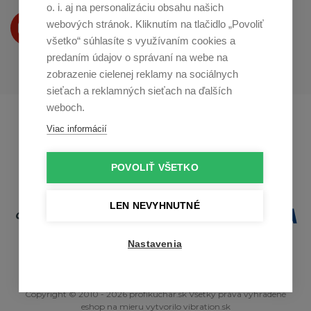
o. i. aj na personalizáciu obsahu našich
Produkty Vám predstavujeme
webových stránok. Kliknutím na tlačidlo „Povoliť
na
Youtube
všetko“ súhlasíte s využívaním cookies a
predaním údajov o správaní na webe na
zobrazenie cielenej reklamy na sociálnych
sieťach a reklamných sieťach na ďalších
weboch.
Profikuchař.cz
Profikoch.at
Viac informácií
Profiszakacs.hu
POVOLIŤ VŠETKO
LEN NEVYHNUTNÉ
Nastavenia
Copyright © 2010 - 2026 profikuchar.sk Všetky práva vyhradené
eshop na mieru
vytvorilo
vibration.sk