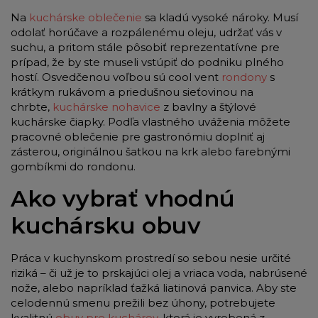
Na
kuchárske oblečenie
sa kladú vysoké nároky. Musí
odolať horúčave a rozpálenému oleju, udržať vás v
suchu, a pritom stále pôsobiť reprezentatívne pre
prípad, že by ste museli vstúpiť do podniku plného
hostí. Osvedčenou voľbou sú cool vent
rondony
s
krátkym rukávom a priedušnou sieťovinou na
chrbte,
kuchárske nohavice
z bavlny a štýlové
kuchárske čiapky. Podľa vlastného uváženia môžete
pracovné oblečenie pre gastronómiu doplniť aj
zásterou, originálnou šatkou na krk alebo farebnými
gombíkmi do rondonu.
Ako vybrať vhodnú
kuchársku obuv
Práca v kuchynskom prostredí so sebou nesie určité
riziká – či už je to prskajúci olej a vriaca voda, nabrúsené
nože, alebo napríklad ťažká liatinová panvica. Aby ste
celodennú smenu prežili bez úhony, potrebujete
kvalitnú
obuv pre kuchárov
, ktorá je vyrobená z