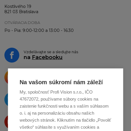
Kostlivého 19
821 03 Bratislava
OTVÁRACIA DOBA
Po - Pia: 9:00-12:00 a 13:00 - 16:30
Vzdelávajte se a sledujte nás
na
Facebooku
Krásne produkty si priamo hovoria
o zdieľanie na
Instagrame
Na vašom súkromí nám záleží
My, spoločnosť Profi Vision s.r.o., IČO
O novinkách píšeme
47672072, používame súbory cookies na
na
Twitteri
zaistenie funkčnosti webu a s vaším súhlasom
o. i. aj na personalizáciu obsahu našich
Produkty Vám predstavujeme
webových stránok. Kliknutím na tlačidlo „Povoliť
na
Youtube
všetko“ súhlasíte s využívaním cookies a