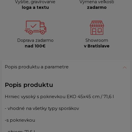
Vyšitie, gravírovanie
Výmena veľkosti
loga a textu
zadarmo
Doprava zadarmo
Showroom
nad 100€
v Bratislave
Popis produktu a parametre
Popis produktu
Hrniec vysoký s pokrievkou EKO 45x45 cm / 71,6 l
- vhodné na všetky typy sporákov
-s pokrievkou
- objem: 71,6 l