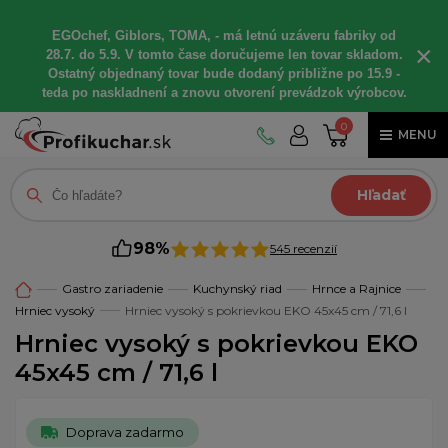
EGOchef, Giblors, TOMA, - má letnú uzáveru fabriky od
×
28.7. do 5.9. V tomto čase doručujeme len tovar skladom.
Ostatný objednaný tovar bude dodaný približne po 15.9 -
teda po naskladnení a znovu otvorení prevádzok výrobcov.
0
MENU
Hľadať
98%
545 recenzií
Gastro zariadenie
Kuchynský riad
Hrnce a Rajnice
Hrniec vysoký
Hrniec vysoký s pokrievkou EKO 45x45 cm / 71,6 l
Hrniec vysoký s pokrievkou EKO
45x45 cm / 71,6 l
Doprava zadarmo