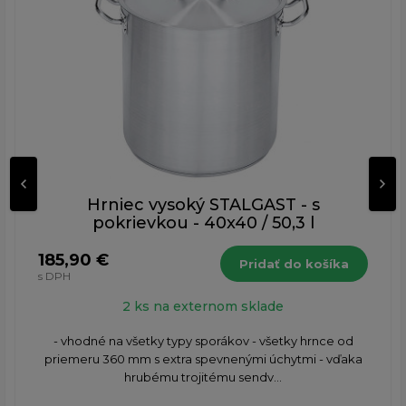
Hrniec vysoký STALGAST - s
pokrievkou - 40x40 / 50,3 l
185,90 €
Pridať do košíka
s DPH
2 ks na externom sklade
- vhodné na všetky typy sporákov - všetky hrnce od
priemeru 360 mm s extra spevnenými úchytmi - vďaka
hrubému trojitému sendv...