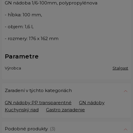
GN nádoba 1/6-100mm, polypropylénova
- hĺbka: 100 mm,
- objem: 1,6 l,
- rozmery: 176 x 162 mm
Parametre
Výrobca
Stalgast
Zaradení v týchto kategoriách
GN nádoby PP transparentné
GN nádoby
Kuchynský riad
Gastro zariadenie
Podobné produkty
(3)