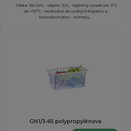
- hĺbka: 150 mm, - objem: 5,5 l, - teplotný rozsah od -5°C
do +70°C - nevhodné do vodných kúpeľov a
konvektomatov - rozmery...
GN1/3-65 polypropylénova