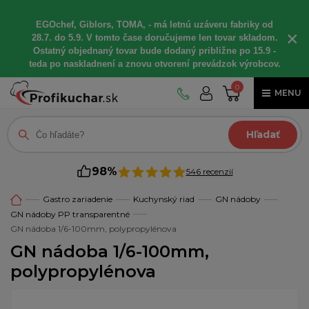
EGOchef, Giblors, TOMA, - má letnú uzáveru fabriky od
×
28.7. do 5.9. V tomto čase doručujeme len tovar skladom.
Ostatný objednaný tovar bude dodaný približne po 15.9 -
teda po naskladnení a znovu otvorení prevádzok výrobcov.
0
MENU
Hľadať
98%
546 recenzií
Gastro zariadenie
Kuchynský riad
GN nádoby
GN nádoby PP transparentné
GN nádoba 1/6-100mm, polypropylénova
GN nádoba 1/6-100mm,
polypropylénova