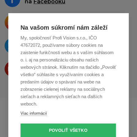
na
Facebooku
Krásne produkty si priamo hovoria
o zdieľanie na
Instagrame
Na vašom súkromí nám záleží
My, spoločnosť Profi Vision s.r.o., IČO
O novinkách píšeme
47672072, používame súbory cookies na
na
Twitteri
zaistenie funkčnosti webu a s vaším súhlasom
o. i. aj na personalizáciu obsahu našich
Produkty Vám predstavujeme
webových stránok. Kliknutím na tlačidlo „Povoliť
na
Youtube
všetko“ súhlasíte s využívaním cookies a
predaním údajov o správaní na webe na
zobrazenie cielenej reklamy na sociálnych
sieťach a reklamných sieťach na ďalších
weboch.
Profikuchař.cz
Profikoch.at
Viac informácií
Profiszakacs.hu
POVOLIŤ VŠETKO