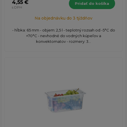
4,55 €
Pridať do košíka
s DPH
Na objednávku do 3 týždňov
- hĺbka: 65 mm - objem: 2,5 l - teplotný rozsah od -5°C do
+70°C - nevhodné do vodných kúpeľov a
konvektomatov - rozmery: 3...