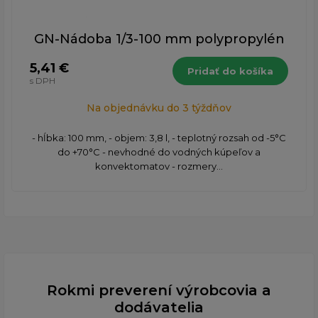
GN-Nádoba 1/3-100 mm polypropylén
5,41 €
Pridať do košíka
s DPH
Na objednávku do 3 týždňov
- hĺbka: 100 mm, - objem: 3,8 l, - teplotný rozsah od -5°C
do +70°C - nevhodné do vodných kúpeľov a
konvektomatov - rozmery...
Rokmi preverení výrobcovia a
dodávatelia