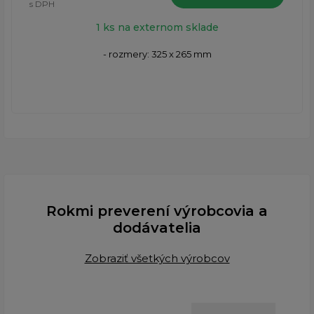
s DPH
1 ks na externom sklade
- rozmery: 325 x 265 mm
Rokmi preverení výrobcovia a
dodávatelia
Zobraziť všetkých výrobcov