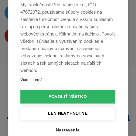
My, spoločnosť Profi Vision s.r.o., IČO
O novinkách píšeme
47672072, používame súbory cookies na
na
Twitteri
zaistenie funkčnosti webu a s vaším súhlasom
o. i. aj na personalizáciu obsahu našich
Produkty Vám predstavujeme
webových stránok. Kliknutím na tlačidlo „Povoliť
na
Youtube
všetko“ súhlasíte s využívaním cookies a
predaním údajov o správaní na webe na
zobrazenie cielenej reklamy na sociálnych
sieťach a reklamných sieťach na ďalších
weboch.
Profikuchař.cz
Profikoch.at
Viac informácií
Profiszakacs.hu
POVOLIŤ VŠETKO
LEN NEVYHNUTNÉ
Nastavenia