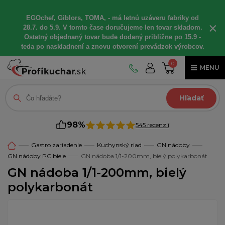
EGOchef, Giblors, TOMA, - má letnú uzáveru fabriky od
×
28.7. do 5.9. V tomto čase doručujeme len tovar skladom.
Ostatný objednaný tovar bude dodaný približne po 15.9 -
teda po naskladnení a znovu otvorení prevádzok výrobcov.
0
MENU
Hľadať
98%
545 recenzií
Gastro zariadenie
Kuchynský riad
GN nádoby
GN nádoby PC biele
GN nádoba 1/1-200mm, bielý polykarbonát
GN nádoba 1/1-200mm, bielý
polykarbonát