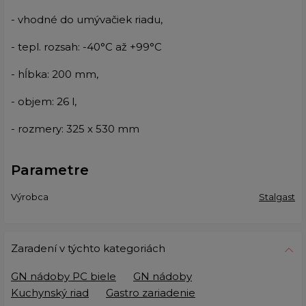
- vhodné do umývačiek riadu,
- tepl. rozsah: -40°C až +99°C
- hĺbka: 200 mm,
- objem: 26 l,
- rozmery: 325 x 530 mm
Parametre
Výrobca
Stalgast
Zaradení v týchto kategoriách
GN nádoby PC biele
GN nádoby
Kuchynský riad
Gastro zariadenie