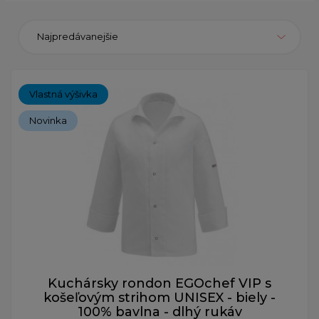
Najpredávanejšie
Vlastná výšivka
Novinka
Kuchársky rondon EGOchef VIP s
košeľovým strihom UNISEX - biely -
100% bavlna - dlhý rukáv