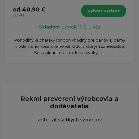
od 40,90 €
Vybrať variant
s DPH
Skladom
, utorok 11. 8. u vás
Pohodlný kuchársky rondon vhodný pre pánov aj dámy
moderného košeľového vzhľadu, s ktorým zahviezdite.
So zapínaním v strede na cvoky, s ...
Rokmi preverení výrobcovia a
dodávatelia
Zobraziť všetkých výrobcov