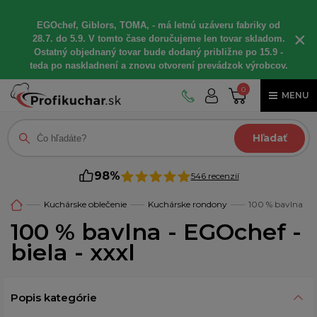
EGOchef, Giblors, TOMA, - má letnú uzáveru fabriky od
×
28.7. do 5.9. V tomto čase doručujeme len tovar skladom.
Ostatný objednaný tovar bude dodaný približne po 15.9 -
teda po naskladnení a znovu otvorení prevádzok výrobcov.
0
MENU
Hľadať
98%
546 recenzií
Kuchárske oblečenie
Kuchárske rondony
100 % bavlna
100 % bavlna - EGOchef -
biela - xxxl
Popis kategórie