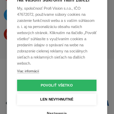
My, spoločnosť Profi Vision s.r.o., IČO
O novinkách píšeme
47672072, používame súbory cookies na
na
Twitteri
zaistenie funkčnosti webu a s vaším súhlasom
o. i. aj na personalizáciu obsahu našich
Produkty Vám predstavujeme
webových stránok. Kliknutím na tlačidlo „Povoliť
na
Youtube
všetko“ súhlasíte s využívaním cookies a
predaním údajov o správaní na webe na
zobrazenie cielenej reklamy na sociálnych
sieťach a reklamných sieťach na ďalších
weboch.
Profikuchař.cz
Profikoch.at
Viac informácií
Profiszakacs.hu
POVOLIŤ VŠETKO
LEN NEVYHNUTNÉ
Nastavenia