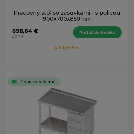
Pracovný stôl so zásuvkami - s policou
900x700x850mm
698,64 €
Pridať do košíka
s DPH
4-8 týždňov
Doprava zadarmo