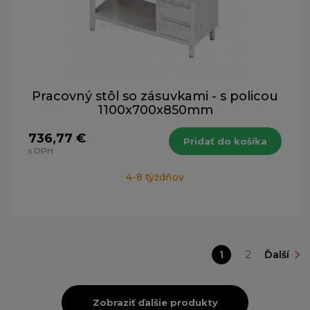
Pracovný stôl so zásuvkami - s policou
1100x700x850mm
736,77 €
Pridať do košíka
s DPH
4-8 týždňov
1
2
Ďalší
Zobraziť ďalšie produkty