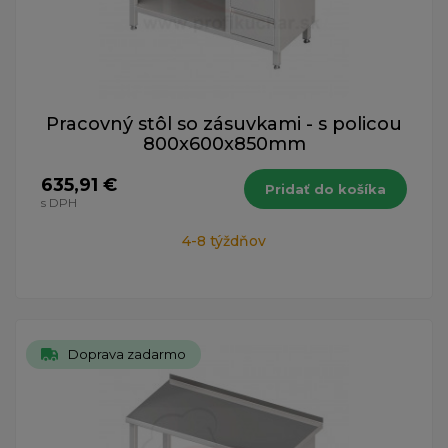
Pracovný stôl so zásuvkami - s policou
800x600x850mm
635,91 €
Pridať do košíka
s DPH
4-8 týždňov
Doprava zadarmo