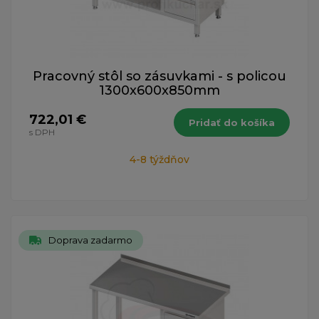
Pracovný stôl so zásuvkami - s policou
1300x600x850mm
722,01 €
Pridať do košíka
s DPH
4-8 týždňov
Doprava zadarmo