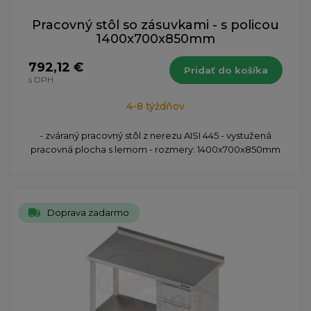
Pracovný stôl so zásuvkami - s policou
1400x700x850mm
792,12 €
Pridať do košíka
s DPH
4-8 týždňov
- zváraný pracovný stôl z nerezu AISI 445 - vystužená
pracovná plocha s lemom - rozmery: 1400x700x850mm
Doprava zadarmo