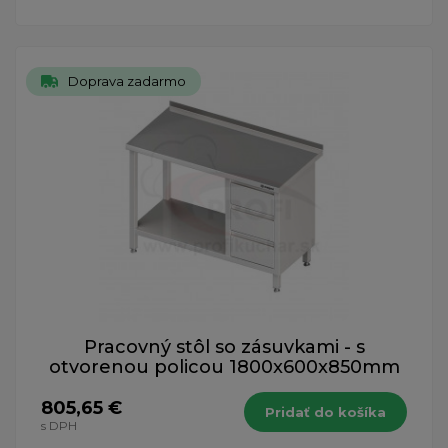
Doprava zadarmo
Pracovný stôl so zásuvkami - s
otvorenou policou 1800x600x850mm
805,65 €
Pridať do košíka
s DPH