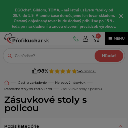
EGOchef, Giblors, TOMA, - má letnú uzáveru fabriky od
×
28.7. do 5.9. V tomto čase doručujeme len tovar skladom.
Ostatný objednaný tovar bude dodaný približne po 15.9 -
teda po naskladnení a znovu otvorení prevádzok výrobcov.
0
MENU
Hľadať
98%
545 recenzií
Gastro zariadenie
Nerezový nábytok
Pracovné stoly so zásuvkami
Zásuvkové stoly s policou
Zásuvkové stoly s
policou
Popis kategórie