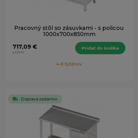
Pracovný stôl so zásuvkami - s policou
1000x700x850mm
717,09 €
Pridať do košíka
s DPH
4-8 týždňov
Doprava zadarmo