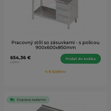
Pracovný stôl so zásuvkami - s policou
900x600x850mm
654,36 €
Pridať do košíka
s DPH
4-8 týždňov
Doprava zadarmo