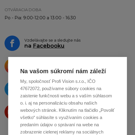
OTVÁRACIA DOBA
Po - Pia: 9:00-12:00 a 13:00 - 16:30
Vzdelávajte se a sledujte nás
na
Facebooku
Krásne produkty si priamo hovoria
o zdieľanie na
Instagrame
Na vašom súkromí nám záleží
My, spoločnosť Profi Vision s.r.o., IČO
O novinkách píšeme
47672072, používame súbory cookies na
na
Twitteri
zaistenie funkčnosti webu a s vaším súhlasom
o. i. aj na personalizáciu obsahu našich
Produkty Vám predstavujeme
webových stránok. Kliknutím na tlačidlo „Povoliť
na
Youtube
všetko“ súhlasíte s využívaním cookies a
predaním údajov o správaní na webe na
zobrazenie cielenej reklamy na sociálnych