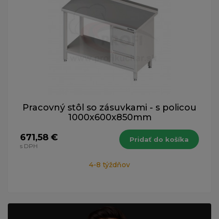
Pracovný stôl so zásuvkami - s policou
1000x600x850mm
671,58 €
Pridať do košíka
s DPH
4-8 týždňov