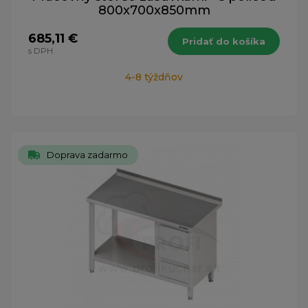
800x700x850mm
685,11 €
Pridať do košíka
s DPH
4-8 týždňov
Doprava zadarmo