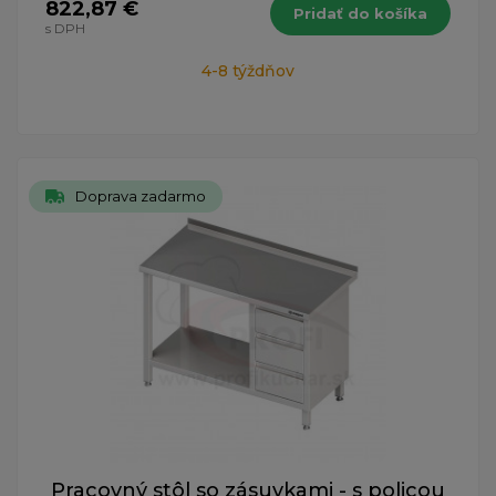
822,87 €
Pridať do košíka
s DPH
4-8 týždňov
Doprava zadarmo
Pracovný stôl so zásuvkami - s policou