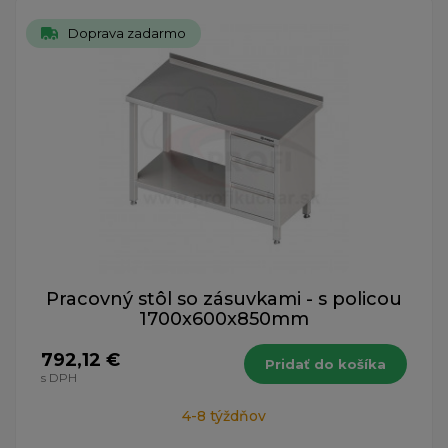
Doprava zadarmo
Pracovný stôl so zásuvkami - s policou
1700x600x850mm
792,12 €
Pridať do košíka
s DPH
4-8 týždňov