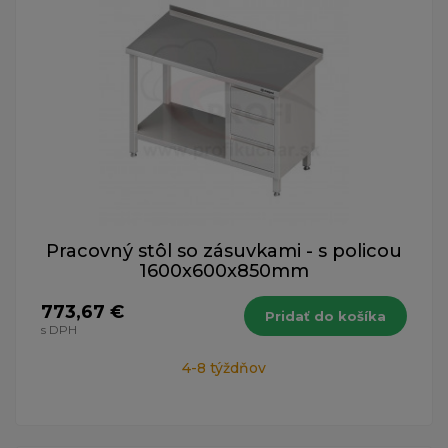
Pracovný stôl so zásuvkami - s policou
1600x600x850mm
773,67 €
Pridať do košíka
s DPH
4-8 týždňov